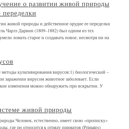
учение о развитии живой природы
е переделки
тии живой природы и действенное орудие ее переделки
ль Чарлз Дарвин (1809–1882) был одним из тех
мели ломать старое и создавать новое, несмотря ни на
усов
 методы культивирования вирусов:1) биологический –
и заражении вирусом животное заболевает. Если
еские изменения можно обнаружить при вскрытии. У
системе живой природы
природы Человек, естественно, имеет свою «прописку»
ы, где он относится к отряду приматов (Primates)