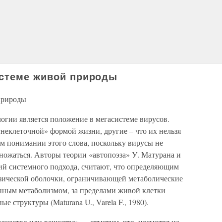
истеме живой природы
природы
гии является положение в мегасистеме вирусов.
неклеточной» формой жизни, другие – что их нельзя
м понимании этого слова, поскольку вирусы не
ножаться. Авторы теории «автопоэза» У. Матурана и
ций системного подхода, считают, что определяющим
зической оболочки, ограничивающей метаболические
енным метаболизмом, за пределами живой клетки
е структуры (Maturana U., Varela F., 1980).
существо или вещество», – отметим, что, несмотря на