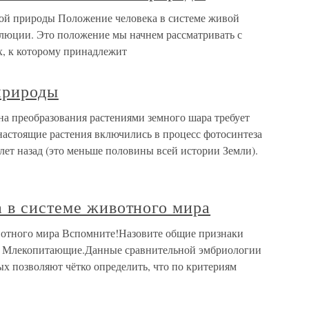
ивой природы Положение человека в системе живой
олюции. Это положение мы начнем рассматривать с
, к которому принадлежит
природы
а преобразования растениями земного шара требует
настоящие растения включились в процесс фотосинтеза
лет назад (это меньше половины всей истории Земли).
 в системе животного мира
вотного мира Вспомните!Назовите общие признаки
са Млекопитающие.Данные сравнительной эмбриологии
х позволяют чётко определить, что по критериям