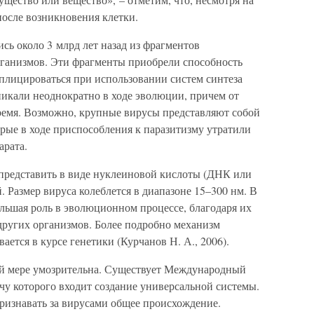
после возникновения клетки.
ись около 3 млрд лет назад из фрагментов
рганизмов. Эти фрагменты приобрели способность
еплицироваться при использовании систем синтеза
никали неоднократно в ходе эволюции, причем от
время. Возможно, крупные вирусы представляют собой
рые в ходе приспособления к паразитизму утратили
арата.
представить в виде нуклеиновой кислоты (ДНК или
 Размер вируса колеблется в диапазоне 15–300 нм. В
льшая роль в эволюционном процессе, благодаря их
других организмов. Более подробно механизм
ется в курсе генетики (Курчанов Н. А., 2006).
ой мере умозрительна. Существует Международный
ачу которого входит создание универсальной системы.
ризнавать за вирусами общее происхождение.