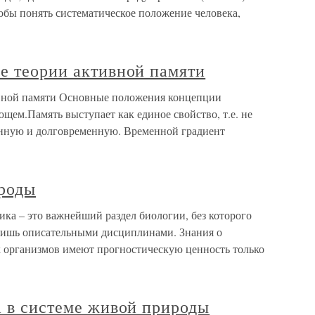
обы понять систематическое положение человека,
е теории активной памяти
ивной памяти Основные положения концепции
щем.Память выступает как единое свойство, т.е. не
енную и долговременную. Временной градиент
ироды
ка – это важнейший раздел биологии, без которого
 лишь описательными дисциплинами. Знания о
 организмов имеют прогностическую ценность только
а в системе живой природы