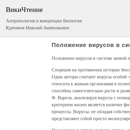
ВикиЧтение
Антропология и концепции биологии
Курчанов Николай Анатольевич
Положение вирусов в с
Положение вирусов в системе живой 
Спорным на протяжении истории биоло
Одни авторы считают вирусы особой «
относить к живым организмам в полно
способны самостоятельно расти и разм
Ф. Варела, анализируя вирусы с пози
критерием жизни является наличие фи
процессы. Вирусы, не обладая собств
представляют собой просто молекулярны
Не вдаваясь в детали долгого спора: «