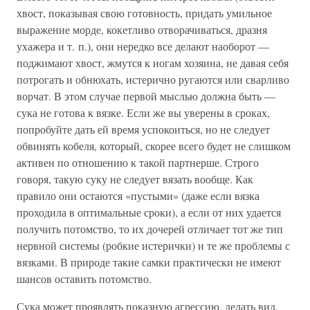
хвост, показывая свою готовность, придать умильное
выражение морде, кокетливо отворачиваться, дразня
ухажера и т. п.), они нередко все делают наоборот —
поджимают хвост, жмутся к ногам хозяина, не давая себя
потрогать и обнюхать, истерично ругаются или сварливо
ворчат. В этом случае первой мыслью должна быть —
сука не готова к вязке. Если же вы уверены в сроках,
попробуйте дать ей время успокоиться, но не следует
обвинять кобеля, который, скорее всего будет не слишком
активен по отношению к такой партнерше. Строго
говоря, такую суку не следует вязать вообще. Как
правило они остаются «пустыми» (даже если вязка
проходила в оптимальные сроки), а если от них удается
получить потомство, то их дочерей отличает тот же тип
нервной системы (робкие истерички) и те же проблемы с
вязками. В природе такие самки практически не имеют
шансов оставить потомство.
Сука может проявлять показную агрессию, делать вид,