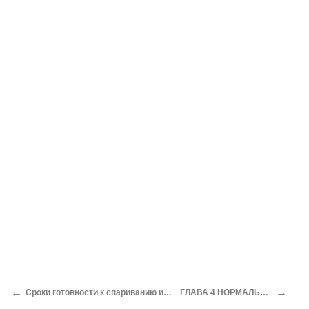
←
→
Сроки готовности к спариванию и методы их определения
ГЛАВА 4 НОРМАЛЬНАЯ ЩЕННОСТЬ