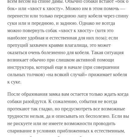
всем весом на спине дамы. Обычно собаки встают «бок о
бок» или «хвост к хвосту». Можно им в этом помочь —
перенести или только переднюю лапу кобеля через спину
суки или и переднюю, и заднюю. Однако не всегда
можно повернуть собак «хвост к хвосту» (хотя это
наиболее удобная и естественная для них поза); если
препуций захвачен краями влагалища, это может
оказаться очень болезненно для кобеля. Такая ситуация
возникает обычно при слишком активной помощи
инструктора, который еще в начале (при совершении
сильных толчков) «на всякий случай» прижимает кобеля
к суке.
После образования замка вам остается только ждать когда
собаки разойдутся. К сожалению, события не всегда
протекают так гладко, но предусмотреть все возможные
трудности нельзя, да и описывать их бесполезно. Если вы
не рискуете или не имеете возможности проводить
спаривание в условиях приближенных к естественным,