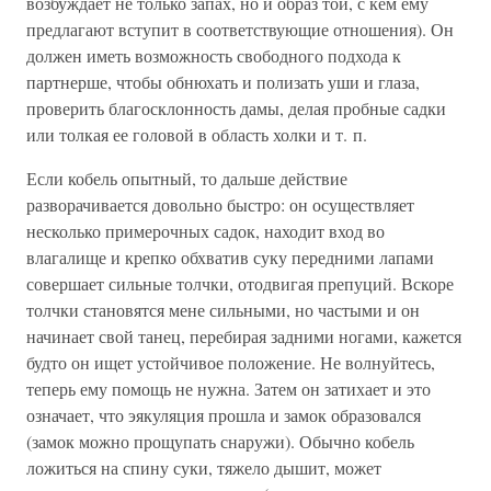
возбуждает не только запах, но и образ той, с кем ему
предлагают вступит в соответствующие отношения). Он
должен иметь возможность свободного подхода к
партнерше, чтобы обнюхать и полизать уши и глаза,
проверить благосклонность дамы, делая пробные садки
или толкая ее головой в область холки и т. п.
Если кобель опытный, то дальше действие
разворачивается довольно быстро: он осуществляет
несколько примерочных садок, находит вход во
влагалище и крепко обхватив суку передними лапами
совершает сильные толчки, отодвигая препуций. Вскоре
толчки становятся мене сильными, но частыми и он
начинает свой танец, перебирая задними ногами, кажется
будто он ищет устойчивое положение. Не волнуйтесь,
теперь ему помощь не нужна. Затем он затихает и это
означает, что эякуляция прошла и замок образовался
(замок можно прощупать снаружи). Обычно кобель
ложиться на спину суки, тяжело дышит, может