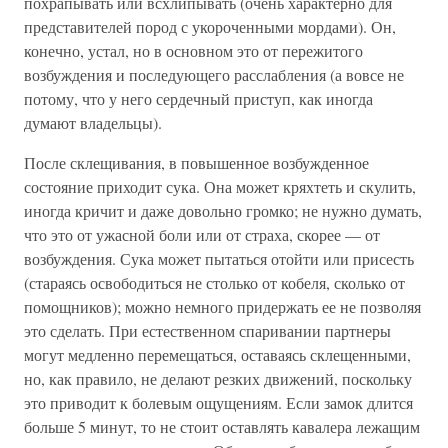
похрапывать или всхлипывать (очень характерно для
представителей пород с укороченными мордами). Он,
конечно, устал, но в основном это от пережитого
возбуждения и последующего расслабления (а вовсе не
потому, что у него сердечный приступ, как иногда
думают владельцы).
После склещивания, в повышенное возбужденное
состояние приходит сука. Она может кряхтеть и скулить,
иногда кричит и даже довольно громко; не нужно думать,
что это от ужасной боли или от страха, скорее — от
возбуждения. Сука может пытаться отойти или присесть
(стараясь освободиться не столько от кобеля, сколько от
помощников); можно немного придержать ее не позволяя
это сделать. При естественном спаривании партнеры
могут медленно перемещаться, оставаясь склещенными,
но, как правило, не делают резких движений, поскольку
это приводит к болевым ощущениям. Если замок длится
больше 5 минут, то не стоит оставлять кавалера лежащим