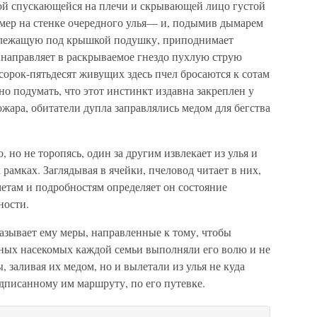
ой спускающейся на плечи и скрывающей лицо густой
омер на стенке очередного улья— и, подымив дымарем
т лежащую под крышкой подушку, приподнимает
направляет в раскрываемое гнездо пухлую струю
 сорок-пятьдесят живущих здесь пчел бросаются к сотам
 подумать, что этот инстинкт издавна закреплен у
жара, обитатели дупла заправлялись медом для бегства
 но не торопясь, один за другим извлекает из улья и
рамках. Заглядывая в ячейки, пчеловод читает в них,
етам и подробностям определяет он состояние
ности.
азывает ему меры, направленные к тому, чтобы
ных насекомых каждой семьи выполняли его волю и не
, заливая их медом, но и вылетали из улья не куда
едписанному им маршруту, по его путевке.