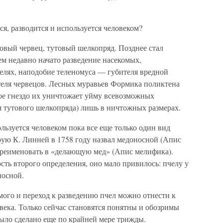
я, разводится и используется человеком?
овый червец, тутовый шелкопряд. Позднее стал
м недавно начато разведение насекомых,
лях, наподобие теленомуса — губителя вредной
еля червецов. Лесных муравьев Формика поликтена
ждое гнездо их уничтожает уйму всевозможных
м тутового шелкопряда) лишь в ничтожных размерах.
ьзуется человеком пока все еще только один вид
рую К. Линней в 1758 году назвал медоносной (Апис
переименовать в «делающую мед» (Апис мелифика).
ть второго определения, оно мало привилось: пчелу у
носной.
мого и переход к разведению пчел можно отнести к
ека. Только сейчас становятся понятны и обозримы
было сделано еще по крайней мере трижды.