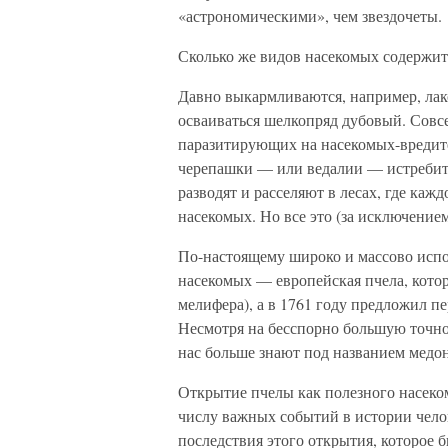
«астрономическими», чем звездочеты.
Сколько же видов насекомых содержитс
Давно выкармливаются, например, лак
осваиваться шелкопряд дубовый. Совсе
паразитирующих на насекомых-вредите
черепашки — или ведалии — истребит
разводят и расселяют в лесах, где ка
насекомых. Но все это (за исключение
По-настоящему широко и массово испол
насекомых — европейская пчела, кото
мелифера), а в 1761 году предложил 
Несмотря на бесспорно большую точнос
нас больше знают под названием медо
Открытие пчелы как полезного насеко
числу важных событий в истории челов
последствия этого открытия, которое 