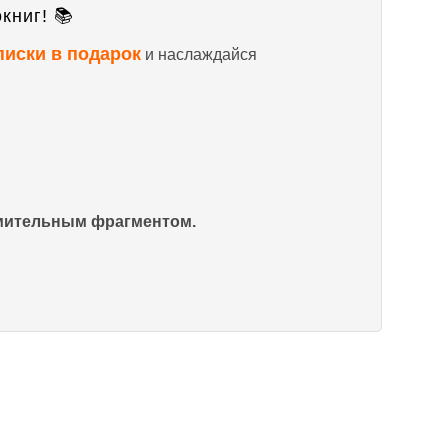
книг! 📚
писки в подарок
и наслаждайся
омительным фрагментом.