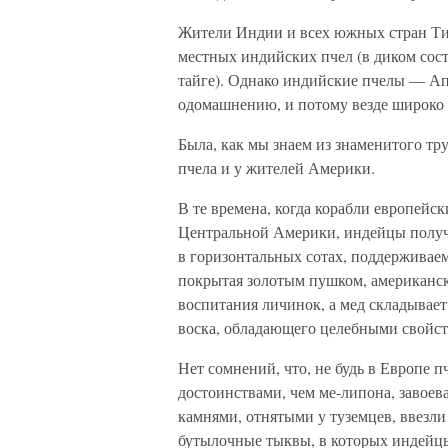
Жители Индии и всех южных стран Ти
местных индийских пчел (в диком сос
тайге). Однако индийские пчелы — А
одомашнению, и потому везде широко в
Была, как мы знаем из знаменитого тру
пчела и у жителей Америки.
В те времена, когда корабли европейск
Центральной Америки, индейцы получ
в горизонтальных сотах, поддерживае
покрытая золотым пушком, американск
воспитания личинок, а мед складывае
воска, обладающего целебными свойст
Нет сомнений, что, не будь в Европе
достоинствами, чем ме-липона, завое
камнями, отнятыми у туземцев, ввезли
бутылочные тыквы, в которых индейцы