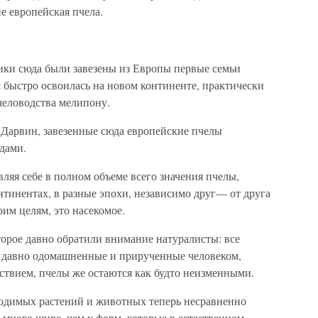
не европейская пчела.
ики сюда были завезены из Европы первые семьи
 быстро освоилась на новом континенте, практически
человодства мелипону.
. Дарвин, завезенные сюда европейские пчелы
дами.
авляя себе в полном объеме всего значения пчелы,
тинентах, в разные эпохи, независимо друг— от друга
оим целям, это насекомое.
оторое давно обратили внимание натуралисты: все
е давно одомашненные и прирученные человеком,
йствием, пчелы же остаются как будто неизменными.
одимых растений и животных теперь несравненно
 много шире, чем у форм, которые в естественном