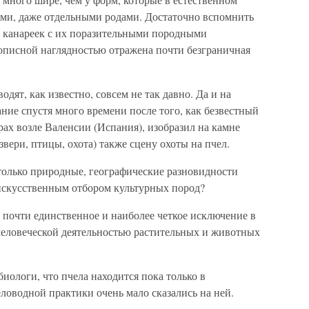
ми, даже отдельными родами. Достаточно вспомнить
й, канареек с их поразительными породными
вописной наглядностью отражена почти безграничная
одят, как известно, совсем не так давно. Да и на
ие спустя много времени после того, как безвестный
рах возле Валенсии (Испания), изобразил на камне
звери, птицы, охота) также сцену охоты на пчел.
только природные, географические разновидности
искусственным отбором культурных пород?
почти единственное и наиболее четкое исключение в
еловеческой деятельностью растительных и животных
иологи, что пчела находится пока только в
ловодной практики очень мало сказались на ней.