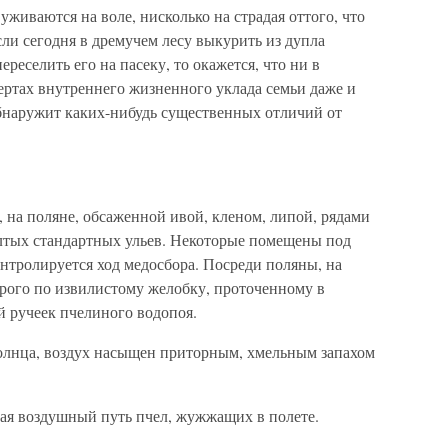
уживаются на воле, нисколько на страдая оттого, что
сли сегодня в дремучем лесу выкурить из дупла
ереселить его на пасеку, то окажется, что ни в
ертах внутреннего жизненного уклада семьи даже и
бнаружит каких-нибудь существенных отличий от
, на поляне, обсаженной ивой, кленом, липой, рядами
елтых стандартных ульев. Некоторые помещены под
онтролируется ход медосбора. Посреди поляны, на
орого по извилистому желобку, проточенному в
й ручеек пчелиного водопоя.
олнца, воздух насыщен приторным, хмельным запахом
чая воздушный путь пчел, жужжащих в полете.