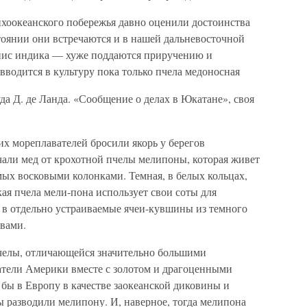
хоокеанского побережья давно оценили достоинства
тоянии они встречаются и в нашей дальневосточной
пис индика — хуже поддаются приручению и
водится в культуру пока только пчела медоносная
да Д. де Ланда. «Сообщение о делах в Юкатане», своя
их мореплавателей бросили якорь у берегов
али мед от крохотной пчелы мелипоны, которая живет
мых восковыми колонками. Темная, в белых кольцах,
ая пчела мели-пона использует свои соты для
т в отдельно устраиваемые ячеи-кувшины из темного
вами.
 пчелы, отличающейся значительно большими
ватели Америки вместе с золотом и драгоценными
 бы в Европу в качестве заокеанской диковины и
 разводили мелипону. И, наверное, тогда мелипона