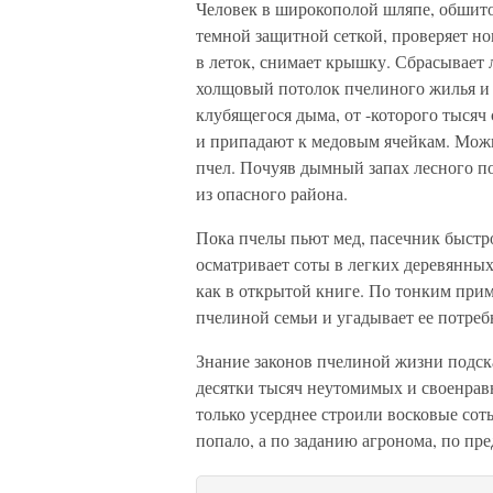
Человек в широкополой шляпе, обшит
темной защитной сеткой, проверяет н
в леток, снимает крышку. Сбрасывае
холщовый потолок пчелиного жилья и 
клубящегося дыма, от -которого тысяч
и припадают к медовым ячейкам. Можно
пчел. Почуяв дымный запах лесного по
из опасного района.
Пока пчелы пьют мед, пасечник быстро,
осматривает соты в легких деревянных 
как в открытой книге. По тонким прим
пчелиной семьи и угадывает ее потреб
Знание законов пчелиной жизни подск
десятки тысяч неутомимых и своенрав
только усерднее строили восковые соты
попало, а по заданию агронома, по пр