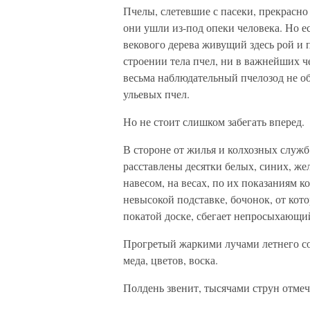
Пчелы, слетевшие с пасеки, прекрасно 
они ушли из-под опеки человека. Но е
векового дерева живущий здесь рой и п
строении тела пчел, ни в важнейших ч
весьма наблюдательный пчелозод не о
ульевых пчел.
Но не стоит слишком забегать вперед.
В стороне от жилья и колхозных служб
расставлены десятки белых, синих, ж
навесом, на весах, по их показаниям к
невысокой подставке, бочонок, от кот
покатой доске, сбегает непросыхающи
Прогретый жаркими лучами летнего с
меда, цветов, воска.
Полдень звенит, тысячами струн отме