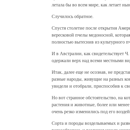
летала бы во всем мире, как летает ны
Случилось обратное.
Спустя столетие после открытия Амер
вересковой пчелы медоносной, которая
полностью вытеснив из культурного п
И в Австралии, как свидетельствует Ч
одержали верх над всеми местными ви
Итак, далее еще не осознав, не предст
разные народы, живущие на разных кон
увидели и отобрали, приспособив к св
Но вот странное обстоятельство, на к
растения и животные, более или мене
очень резко изменились под его возде
Сорта и породы возделываемых и разв
разнообразнее, и различия между ними