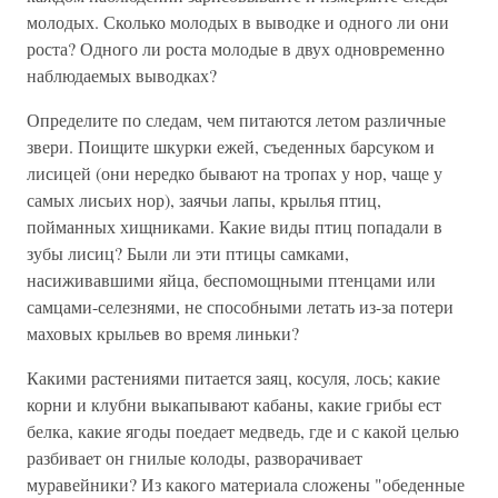
молодых. Сколько молодых в выводке и одного ли они
роста? Одного ли роста молодые в двух одновременно
наблюдаемых выводках?
Определите по следам, чем питаются летом различные
звери. Поищите шкурки ежей, съеденных барсуком и
лисицей (они нередко бывают на тропах у нор, чаще у
самых лисьих нор), заячьи лапы, крылья птиц,
пойманных хищниками. Какие виды птиц попадали в
зубы лисиц? Были ли эти птицы самками,
насиживавшими яйца, беспомощными птенцами или
самцами-селезнями, не способными летать из-за потери
маховых крыльев во время линьки?
Какими растениями питается заяц, косуля, лось; какие
корни и клубни выкапывают кабаны, какие грибы ест
белка, какие ягоды поедает медведь, где и с какой целью
разбивает он гнилые колоды, разворачивает
муравейники? Из какого материала сложены "обеденные