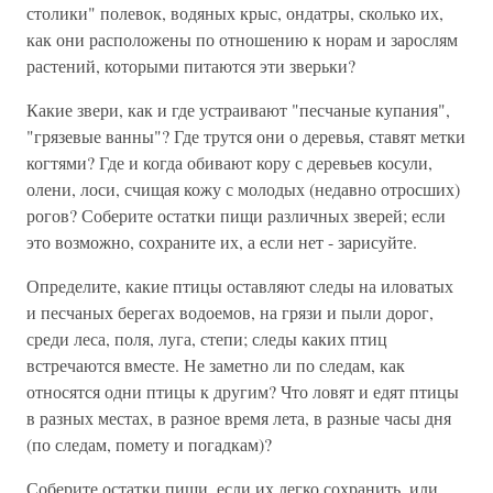
столики" полевок, водяных крыс, ондатры, сколько их,
как они расположены по отношению к норам и зарослям
растений, которыми питаются эти зверьки?
Какие звери, как и где устраивают "песчаные купания",
"грязевые ванны"? Где трутся они о деревья, ставят метки
когтями? Где и когда обивают кору с деревьев косули,
олени, лоси, счищая кожу с молодых (недавно отросших)
рогов? Соберите остатки пищи различных зверей; если
это возможно, сохраните их, а если нет - зарисуйте.
Определите, какие птицы оставляют следы на иловатых
и песчаных берегах водоемов, на грязи и пыли дорог,
среди леса, поля, луга, степи; следы каких птиц
встречаются вместе. Не заметно ли по следам, как
относятся одни птицы к другим? Что ловят и едят птицы
в разных местах, в разное время лета, в разные часы дня
(по следам, помету и погадкам)?
Соберите остатки пищи, если их легко сохранить, или