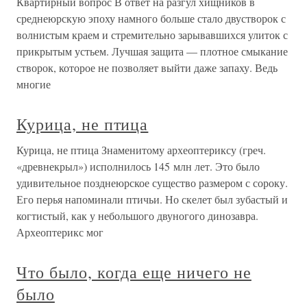
Квартирный вопрос В ответ на разгул хищников в
среднеюрскую эпоху намного больше стало двустворок с
волнистым краем и стремительно зарывавшихся улиток с
прикрытым устьем. Лучшая защита — плотное смыкание
створок, которое не позволяет выйти даже запаху. Ведь
многие
Курица, не птица
Курица, не птица Знаменитому археоптериксу (греч.
«древнекрыл») исполнилось 145 млн лет. Это было
удивительное позднеюрское существо размером с сороку.
Его перья напоминали птичьи. Но скелет был зубастый и
когтистый, как у небольшого двуногого динозавра.
Археоптерикс мог
Что было, когда еще ничего не
было