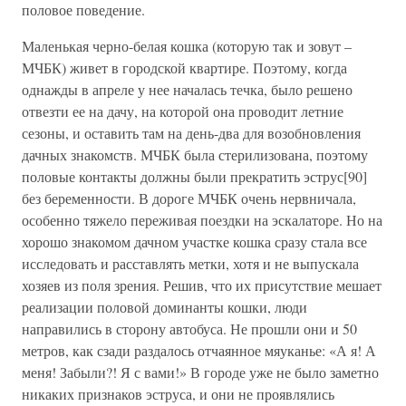
половое поведение.
Маленькая черно-белая кошка (которую так и зовут –
МЧБК) живет в городской квартире. Поэтому, когда
однажды в апреле у нее началась течка, было решено
отвезти ее на дачу, на которой она проводит летние
сезоны, и оставить там на день-два для возобновления
дачных знакомств. МЧБК была стерилизована, поэтому
половые контакты должны были прекратить эструс[90]
без беременности. В дороге МЧБК очень нервничала,
особенно тяжело переживая поездки на эскалаторе. Но на
хорошо знакомом дачном участке кошка сразу стала все
исследовать и расставлять метки, хотя и не выпускала
хозяев из поля зрения. Решив, что их присутствие мешает
реализации половой доминанты кошки, люди
направились в сторону автобуса. Не прошли они и 50
метров, как сзади раздалось отчаянное мяуканье: «А я! А
меня! Забыли?! Я с вами!» В городе уже не было заметно
никаких признаков эструса, и они не проявлялись