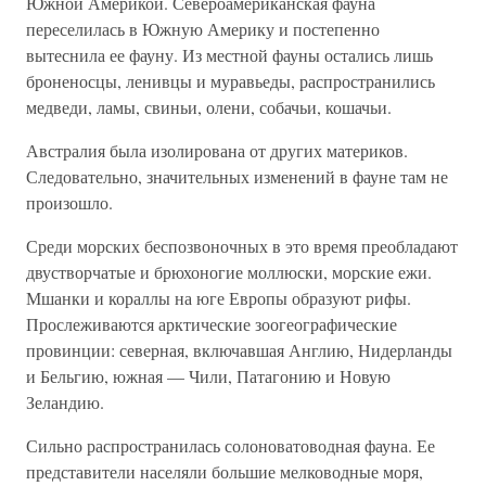
Южной Америкой. Североамериканская фауна
переселилась в Южную Америку и постепенно
вытеснила ее фауну. Из местной фауны остались лишь
броненосцы, ленивцы и муравьеды, распространились
медведи, ламы, свиньи, олени, собачьи, кошачьи.
Австралия была изолирована от других материков.
Следовательно, значительных изменений в фауне там не
произошло.
Среди морских беспозвоночных в это время преобладают
двустворчатые и брюхоногие моллюски, морские ежи.
Мшанки и кораллы на юге Европы образуют рифы.
Прослеживаются арктические зоогеографические
провинции: северная, включавшая Англию, Нидерланды
и Бельгию, южная — Чили, Патагонию и Новую
Зеландию.
Сильно распространилась солоноватоводная фауна. Ее
представители населяли большие мелководные моря,