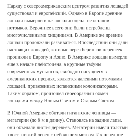
Наряду с североамериканским центром развития лошадей
существовал и европейский. Однако в Европе древние
лошади вымерли в начале олигоцена, не оставив
потомков. Вероятнее всего они были истреблены
многочисленными хищниками. В Америке же древние
лошади продолжали развиваться. Впоследствии они дали
настоящих лошадей, которые через Берингов перешеек
проникли в Европу и Азию. В Америке лошади вымерли
еще в начале плейстоцена, а крупные табуны
современных мустангов, свободно пасущиеся в
американских прериях, являются далекими потомками
лошадей, привезенных испанскими колонизаторами.
Таким образом, произошел своеобразный обмен
лошадьми между Новым Светом и Старым Светом.
В Южной Америке обитали гигантские ленивцы —
мегатерии (до 8 м в длину). Становясь на задние лапы,
они объедали листья деревьев. Мегатерии имели толстый
хвост, низкий череп с небольшим мозгом. Их передние