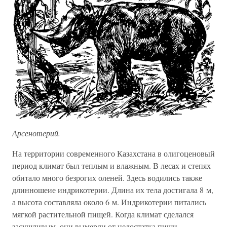
Арсенотерий.
На территории современного Казахстана в олигоценовый
период климат был теплым и влажным. В лесах и степях
обитало много безрогих оленей. Здесь водились также
длинношеие индрикотерии. Длина их тела достигала 8 м,
а высота составляла около 6 м. Индрикотерии питались
мягкой растительной пищей. Когда климат сделался
засушливым, они вымерли от недостатка пищи.