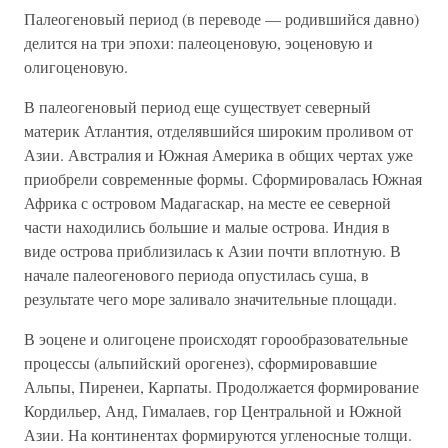
Палеогеновый период (в переводе — родившийся давно)
делится на три эпохи: палеоценовую, эоценовую и
олигоценовую.
В палеогеновый период еще существует северный
материк Атлантия, отделявшийся широким проливом от
Азии. Австралия и Южная Америка в общих чертах уже
приобрели современные формы. Сформировалась Южная
Африка с островом Мадагаскар, на месте ее северной
части находились большие и малые острова. Индия в
виде острова приблизилась к Азии почти вплотную. В
начале палеогенового периода опустилась суша, в
результате чего море заливало значительные площади.
В эоцене и олигоцене происходят горообразовательные
процессы (альпийский орогенез), сформировавшие
Альпы, Пиренеи, Карпаты. Продолжается формирование
Кордильер, Анд, Гималаев, гор Центральной и Южной
Азии. На континентах формируются угленосные толщи.