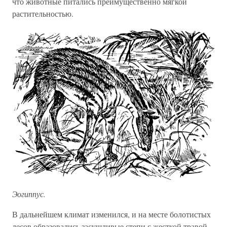
что животные питались преимущественно мягкой
растительностью.
Эогиппус.
В дальнейшем климат изменился, и на месте болотистых
лесов образовались засушливые степи с жесткой травой.