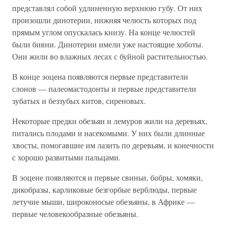
представлял собой удлиненную верхнюю губу. От них
произошли динотерии, нижняя челюсть которых под
прямым углом опускалась книзу. На конце челюстей
были бивни. Динотерии имели уже настоящие хоботы.
Они жили во влажных лесах с буйной растительностью.
В конце эоцена появляются первые представители
слонов — палеомастодонты и первые представители
зубатых и беззубых китов, сиреновых.
Некоторые предки обезьян и лемуров жили на деревьях,
питались плодами и насекомыми. У них были длинные
хвосты, помогавшие им лазить по деревьям, и конечности
с хорошо развитыми пальцами.
В эоцене появляются и первые свиньи, бобры, хомяки,
дикобразы, карликовые безгорбые верблюды, первые
летучие мыши, широконосые обезьяны, в Африке —
первые человекообразные обезьяны.