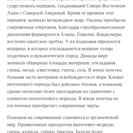
существовать перешеек, соединявший Северо-Восточную
Азию с Северной Америкой. Время от времени этот
перешеек заливало мелководное море. Океаны приобрели
современные очертания. Благодаря горообразовательным
движениям формируются Альпы, Гималаи, Кордильеры,
восточно-азиатские хребты. У их подножья образуются
впадины, в которых откладываются мощные толщи
осадочных и вулканических пород. Дважды море
заливало обширные площади материков, откладывая
глины, пески, известняки, гипсы, соль. В конце неогена
большая часть материков освобождается от моря. Климат
неогенового периода был довольно теплым, и влажным,
однако несколько более прохладным по сравнению с
климатом палеогенового периода. В конце неогена он
постепенно приобретает современные черты.
Похожим на современный становится и органический
мир. Примитивных креодонтов вытесняют медведи,
гиены, куницы, собаки, барсуки. Будучи более