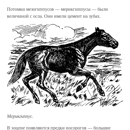
Потомки мезогиппусов — мерикгиппусы — были
величиной с осла. Они имели цемент на зубах.
Мерикгиппус.
В эоцене появляются предки носорогов — большие