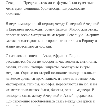
Северной. Представителями ее фауны были сумчатые,
мегатерии, ленивцы, броненосцы, широконосые
обезьяны.
В верхнемиоценовый период между Северной Америкой
и Евразией происходит обмен фауной. Много животных
переселилось с материка на материк. Северную Америку
заселяют мастодонты, носороги, хищники, а в Европу и
Азию переселяются лошади.
С началом лигоцена в Азии, Африке и Европе
расселяются безрогие носороги, мастодонты, антилопы,
газели, свиньи, тапиры, жирафы, саблезубые тигры,
медведи. Однако во второй половине плиоцена климат
на Земле сделался прохладным, и такие животные, как
мастодонты, тапиры, жирафы, переселяются на юг, и на
их месте появляются быки, бизоны, олени, медведи. В
плиоцене связь между Америкой и Азией прервалась.
Одновременно возобновилась связь между Северной и