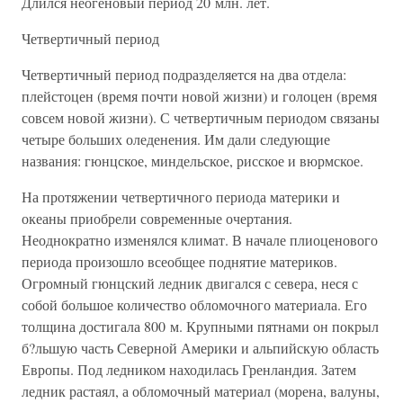
Длился неогеновый период 20 млн. лет.
Четвертичный период
Четвертичный период подразделяется на два отдела:
плейстоцен (время почти новой жизни) и голоцен (время
совсем новой жизни). С четвертичным периодом связаны
четыре больших оледенения. Им дали следующие
названия: гюнцское, миндельское, рисское и вюрмское.
На протяжении четвертичного периода материки и
океаны приобрели современные очертания.
Неоднократно изменялся климат. В начале плиоценового
периода произошло всеобщее поднятие материков.
Огромный гюнцский ледник двигался с севера, неся с
собой большое количество обломочного материала. Его
толщина достигала 800 м. Крупными пятнами он покрыл
б?льшую часть Северной Америки и альпийскую область
Европы. Под ледником находилась Гренландия. Затем
ледник растаял, а обломочный материал (морена, валуны,