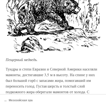
Пещерный медведь.
Тундры и степи Евразии и Северной Америки населяли
мамонты, достигавшие 3,5 м в высоту. На спине у них
был большой горб с запасами жира, помогавший им
переносить голод. Густая шерсть и толстый слой
подкожного жира оберегали мамонтов от холода. С
помощью сильно развитых выгнутых бивней они в
←
Мезозойская эра
поисках еды разгребали снег.