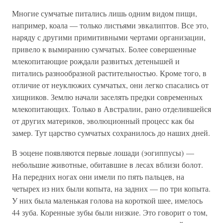
Многие сумчатые питались лишь одним видом пищи,
например, коала — только листьями эвкалиптов. Все это,
наряду с другими примитивными чертами организации,
привело к вымиранию сумчатых. Более совершенные
млекопитающие рождали развитых детенышей и
питались разнообразной растительностью. Кроме того, в
отличие от неуклюжих сумчатых, они легко спасались от
хищников. Землю начали заселять предки современных
млекопитающих. Только в Австралии, рано отделившейся
от других материков, эволюционный процесс как бы
замер. Тут царство сумчатых сохранилось до наших дней.
В эоцене появляются первые лошади (эогиппусы) —
небольшие животные, обитавшие в лесах вблизи болот.
На передних ногах они имели по пять пальцев, на
четырех из них были копыта, на задних — по три копыта.
У них была маленькая голова на короткой шее, имелось
44 зуба. Коренные зубы были низкие. Это говорит о том,