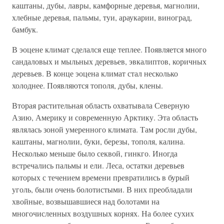
каштаны, дубы, лавры, камфорные деревья, магнолии,
хлебные деревья, пальмы, туи, араукарии, виноград,
бамбук.
В эоцене климат сделался еще теплее. Появляется много
сандаловых и мыльных деревьев, эвкалиптов, коричных
деревьев. В конце эоцена климат стал несколько
холоднее. Появляются тополя, дубы, клены.
Вторая растительная область охватывала Северную
Азию, Америку и современную Арктику. Эта область
являлась зоной умеренного климата. Там росли дубы,
каштаны, магнолии, буки, березы, тополя, калина.
Несколько меньше было секвой, гинкго. Иногда
встречались пальмы и ели. Леса, остатки деревьев
которых с течением времени превратились в бурый
уголь, были очень болотистыми. В них преобладали
хвойные, возвышавшиеся над болотами на
многочисленных воздушных корнях. На более сухих