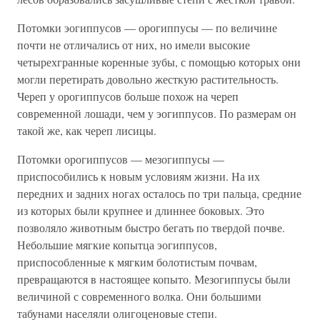
Потомки эогиппусов — орогиппусы — по величине
почти не отличались от них, но имели высокие
четырехгранные коренные зубы, с помощью которых они
могли перетирать довольно жесткую растительность.
Череп у орогиппусов больше похож на череп
современной лошади, чем у эогиппусов. По размерам он
такой же, как череп лисицы.
Потомки орогиппусов — мезогиппусы —
приспособились к новым условиям жизни. На их
передних и задних ногах осталось по три пальца, средние
из которых были крупнее и длиннее боковых. Это
позволяло животным быстро бегать по твердой почве.
Небольшие мягкие копытца эогиппусов,
приспособленные к мягким болотистым почвам,
превращаются в настоящее копыто. Мезогиппусы были
величиной с современного волка. Они большими
табунами населяли олигоценовые степи.