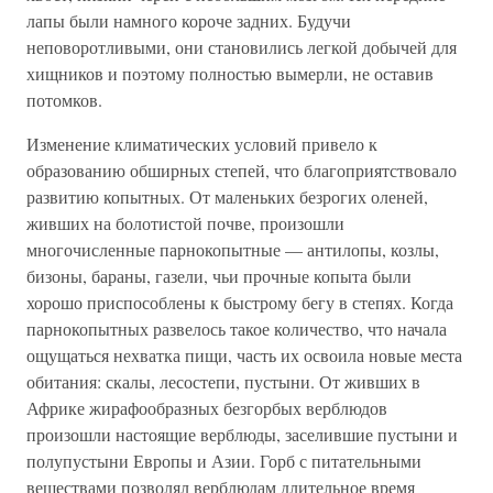
лапы были намного короче задних. Будучи
неповоротливыми, они становились легкой добычей для
хищников и поэтому полностью вымерли, не оставив
потомков.
Изменение климатических условий привело к
образованию обширных степей, что благоприятствовало
развитию копытных. От маленьких безрогих оленей,
живших на болотистой почве, произошли
многочисленные парнокопытные — антилопы, козлы,
бизоны, бараны, газели, чьи прочные копыта были
хорошо приспособлены к быстрому бегу в степях. Когда
парнокопытных развелось такое количество, что начала
ощущаться нехватка пищи, часть их освоила новые места
обитания: скалы, лесостепи, пустыни. От живших в
Африке жирафообразных безгорбых верблюдов
произошли настоящие верблюды, заселившие пустыни и
полупустыни Европы и Азии. Горб с питательными
веществами позволял верблюдам длительное время