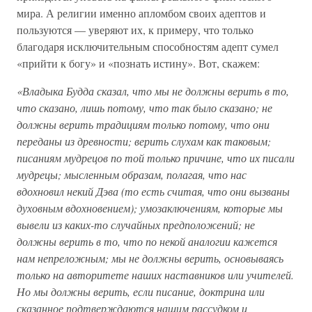
мира. А религии именно апломбом своих адептов и
пользуются — уверяют их, к примеру, что только
благодаря исключительным способностям адепт сумел
«прийти к богу» и «познать истину». Вот, скажем:
«Владыка Будда сказал, что мы не должны верить в то,
что сказано, лишь потому, что так было сказано; не
должны верить традициям только потому, что они
переданы из древности; верить слухам как таковым;
писаниям мудрецов по той только причине, что их писали
мудрецы; мысленным образам, полагая, что нас
вдохновил некий Дэва (то есть считая, что они вызваны
духовным вдохновением); умозаключениям, которые мы
вывели из каких-то случайных предположений; не
должны верить в то, что по некой аналогии кажется
нам непреложным; мы не должны верить, основываясь
только на авторитете наших наставников или учителей.
Но мы должны верить, если писание, доктрина или
сказанное подтверждаются нашим рассудком и