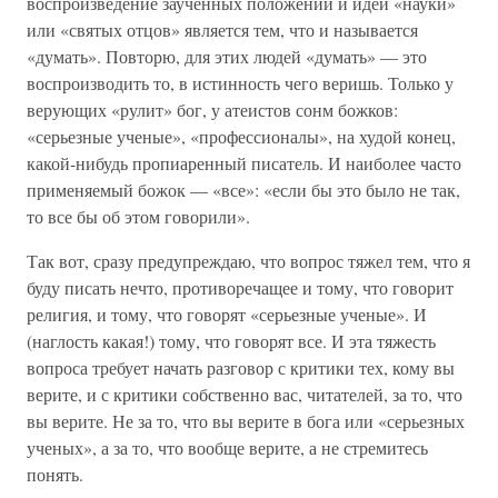
воспроизведение заученных положений и идей «науки»
или «святых отцов» является тем, что и называется
«думать». Повторю, для этих людей «думать» — это
воспроизводить то, в истинность чего веришь. Только у
верующих «рулит» бог, у атеистов сонм божков:
«серьезные ученые», «профессионалы», на худой конец,
какой-нибудь пропиаренный писатель. И наиболее часто
применяемый божок — «все»: «если бы это было не так,
то все бы об этом говорили».
Так вот, сразу предупреждаю, что вопрос тяжел тем, что я
буду писать нечто, противоречащее и тому, что говорит
религия, и тому, что говорят «серьезные ученые». И
(наглость какая!) тому, что говорят все. И эта тяжесть
вопроса требует начать разговор с критики тех, кому вы
верите, и с критики собственно вас, читателей, за то, что
вы верите. Не за то, что вы верите в бога или «серьезных
ученых», а за то, что вообще верите, а не стремитесь
понять.