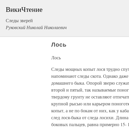
ВикиЧтение
Следы зверей
Руковский Николай Николаевич
Лось
Лось
Следы мощных копыт лося трудно спута
напоминают следы скота. Однако даже 
домашнего быка. Опорой зверю служат 
второй и пятый, так называемые поног
твердому грунту не оставляют отпечатк
крупной рысью или карьером поноготк
копыт, а не по бокам от них, как у ка
след лося-быка от следа лосихи. Длина
боковых пальцев, равна примерно 15- 1