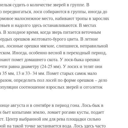
нельзя судить о количестве зверей в группе. В
о передвигаться, лоси собираются в группы, иногда до
рмовое малоснежное место, набивают тропы в зарослях
евьев и надолго здесь останавливаются. В местах
. В холодное время, когда зверь питается веточным
ердых орешков желтовато-бурого цвета. В летние
ах, лосиные орешки мягкие, слипшиеся, неправильной
ском. Иногда, особенно весной в переходный период,
нают помет домашнего скота. У лося-быка орешки
очти равна диаметру (24-25 мм). У лосих и телят они
 35 мм, 13 и 33- 34 мм. Помет старых самок мало
бразом, определить пол лосей по форме орешков – дело
опуляции соотношение взрослых зверей и сеголеток
нце августа и в сентябре в период гона. Лось-бык в
н бьет копытами землю, ломает рогами кусты, подает
онет. Центр выбранной им для рева площадки сильно
й на такой точке застаивается вода. Лось здесь часто