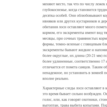
меняют место, так что по числу лежек 
глубокоснежье, когда становится трудн
десятка особей. Они облюбовывают ко
ивняков или других кустарников и дер
обитания лоси оставляют много помета
кормом, его экскременты имеют вид тв
месяцы, при сочных травянистых корм
формы, темно-зеленые с глянцевым бле
экскременты бывают жидкие и напоми
более округлые, их длина (20-21 мм) п
более удлиненные, соответственно 17 и
отличается от помета самцов. Таким о
ненадежное, но установить в зимней п
вполне реально.
Характерные следы лоси оставляют в ко
это время бывает сильно возбужден. О
голос, или, как говорят охотники, ст
вытоптан, трава выбита копытами. Поро