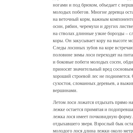
ногами и под брюхом, объедает с вер
молодых побегов. Многие деревца ост
на веточный корм, важным компоненто
осин, рябин, черемухи и других листве
на стволах длинные узкие борозды – с
коры. Он закусывает кору на высоте мо
Следы лосиных зубов на коре встречаю
половине зимы лоси переходят на пит
и боковые побеги молодых сосен, обди
приносят значительный вред сосновым 
хороший строевой лес не поднимется.
сухостоя, сломанных деревьев, а выж
вершинами.
Летом лоси ложатся отдыхать прямо на
лежке остается примятая и подопревша
лежка лося имеет почковидную форму.
отдыхавшего зверя. Взрослый бык остав
молодого лося длина лежки около мет