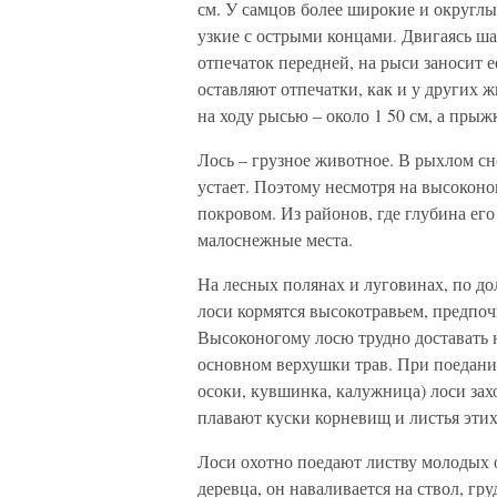
см. У самцов более широкие и округлы
узкие с острыми концами. Двигаясь ша
отпечаток передней, на рыси заносит е
оставляют отпечатки, как и у других 
на ходу рысью – около 1 50 см, а пры
Лось – грузное животное. В рыхлом сне
устает. Поэтому несмотря на высоконо
покровом. Из районов, где глубина ег
малоснежные места.
На лесных полянах и луговинах, по до
лоси кормятся высокотравьем, предпоч
Высоконогому лосю трудно доставать н
основном верхушки трав. При поедании
осоки, кувшинка, калужница) лоси зах
плавают куски корневищ и листья этих
Лоси охотно поедают листву молодых о
деревца, он наваливается на ствол, гр