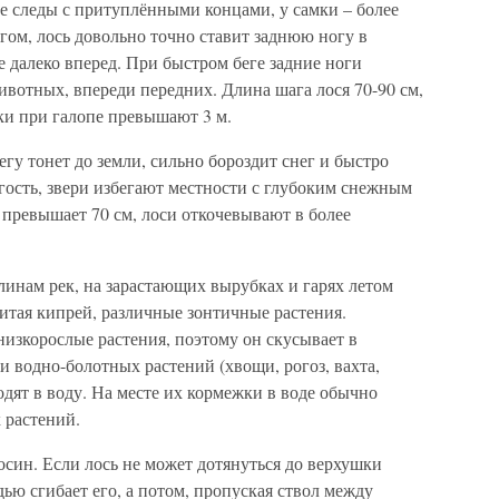
е следы с притуплёнными концами, у самки – более
гом, лось довольно точно ставит заднюю ногу в
е далеко вперед. При быстром беге задние ноги
животных, впереди передних. Длина шага лося 70-90 см,
жки при галопе превышают 3 м.
гу тонет до земли, сильно бороздит снег и быстро
гость, звери избегают местности с глубоким снежным
о превышает 70 см, лоси откочевывают в более
линам рек, на зарастающих вырубках и гарях летом
итая кипрей, различные зонтичные растения.
изкорослые растения, поэтому он скусывает в
 водно-болотных растений (хвощи, рогоз, вахта,
одят в воду. На месте их кормежки в воде обычно
 растений.
син. Если лось не может дотянуться до верхушки
удью сгибает его, а потом, пропуская ствол между