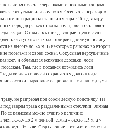
шинки листья вместе с черешками и нежными концами
аются согнутыми или ломаются. Осенью, с переходом
м лосиного рациона становится кора. Объедая кору
нных пород деревьев (иногда и ели), лоси оставляют
леды резцов. С ивы лось иногда сдирает целые ленты
рды и, отступая от ствола, отдирает длинную полосу.
тся на высоте до 3,5 м. В некоторых районах во второй
ание побегами и хвоей сосны. Обкусывая верхушечные
рая кору и обламывая верхушки деревьев, лоси
посадкам. Там, где в посадках кормились лоси,
 Следы кормежки лосей сохраняются долго в виде
ившие сосенки вырастают искривленными или с двумя
 траву, не разгребая под собой лесную подстилку. На
я под зверем трава с раздавленными стеблями. Зимняя
 По ее размерам можно судить о величине
ляет лежку до 2 м длиной, самка – около 1,5 м, а у
ра или чуть больше. Отдыхающие лоси часто встают и