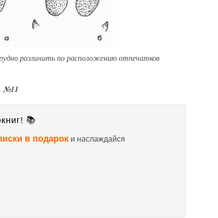
нетрудно различить по расположению отпечатков
. №11
книг! 📚
писки в подарок
и наслаждайся