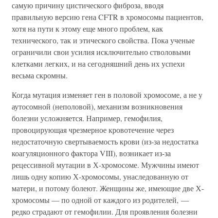
самую причину цистического фиброза, вводя
правильную версию гена CFTR в хромосомы пациентов,
хотя на пути к этому еще много проблем, как
технического, так и этического свойства. Пока ученые
ограничили свои усилия исключительно стволовыми
клетками легких, и на сегодняшний день их успехи
весьма скромны.
Когда мутация изменяет ген в половой хромосоме, а не у
аутосомной (неполовой), механизм возникновения
болезни усложняется. Например, гемофилия,
провоцирующая чрезмерное кровотечение через
недостаточную свертываемость крови (из-за недостатка
коагуляционного фактора VIII), возникает из-за
рецессивной мутации в Х-хромосоме. Мужчины имеют
лишь одну копию Х-хромосомы, унаследованную от
матери, и потому болеют. Женщины же, имеющие две Х-
хромосомы — по одной от каждого из родителей, —
редко страдают от гемофилии. Для проявления болезни