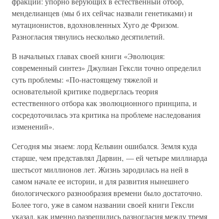
фракции: упорно верующих в естественный отбор,
менделианцев (мы б их сейчас назвали генетиками) и
мутационистов, вдохновленных Хуго де Фризом.
Разногласия тянулись несколько десятилетий.
В начальных главах своей книги «Эволюция:
современный синтез» Джулиан Гексли точно определил
суть проблемы: «По-настоящему тяжелой и
основательной критике подверглась теория
естественного отбора как эволюционного принципа, и
сосредоточилась эта критика на проблеме наследования
изменений».
Сегодня мы знаем: лорд Кельвин ошибался. Земля куда
старше, чем представлял Дарвин, — ей четыре миллиарда
шестьсот миллионов лет. Жизнь зародилась на ней в
самом начале ее истории, и для развития нынешнего
биологического разнообразия времени было достаточно.
Более того, уже в самом названии своей книги Гексли
указал, как именно разрешились разногласия между тремя