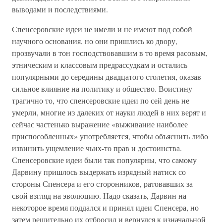
выводами и последствиями.
Спенсеровские идеи не имели и не имеют под собой
научного основания, но они пришлись ко двору,
прозвучали в тон господствовавшим в то время расовым,
этническим и классовым предрассудкам и остались
популярными до середины двадцатого столетия, оказав
сильное влияние на политику и общество. Воистину
трагично то, что спенсеровские идеи по сей день не
умерли, многие из далеких от науки людей в них верят и
сейчас частенько выражение «выживание наиболее
приспособленных» употребляется, чтобы объяснить либо
извинить ущемление чьих-то прав и достоинства.
Спенсеровские идеи были так популярны, что самому
Дарвину пришлось выдержать изрядный натиск со
стороны Спенсера и его сторонников, ратовавших за
свой взгляд на эволюцию. Надо сказать, Дарвин на
некоторое время поддался и принял идеи Спенсера, но
затем решительно их отбросил и вернулся к изначальной