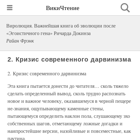
ВикиЧтение
Виролюция. Важнейшая книга об эволюции после
«Эгоистичного гена» Ричарда Докинза
Райан Фрэнк
2. Кризис современного дарвинизма
2. Кризис современного дарвинизма
Эта книга пытается донести до читателя… сколь тяжело
сделать определенный вывод, сколь трудно распознать
новое и важное человеку, оказавшемуся в черной пещере
не-знания, ощупывающему каменные стены,
пытающемуся определить наклон пола, слушающему эхо
собственных шагов, отметающему ложные догадки и
наипростейшие версии, назойливые и повсеместные, как
паутина.