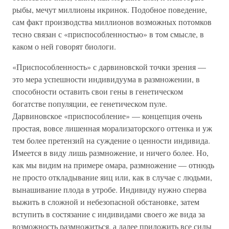
рыбы, мечут миллионы икринок. Подобное поведение,
сам факт производства миллионов возможных потомков
тесно связан с «приспособленностью» в том смысле, в
каком о ней говорят биологи.
«Приспособленность» с дарвиновской точки зрения —
это мера успешности индивидуума в размножении, в
способности оставить свои гены в генетическом
богатстве популяции, ее генетическом пуле.
Дарвиновское «приспособление» — концепция очень
простая, вовсе лишенная морализаторского оттенка и уж
тем более претензий на суждение о ценности индивида.
Имеется в виду лишь размножение, и ничего более. Но,
как мы видим на примере омара, размножение — отнюдь
не просто откладывание яиц или, как в случае с людьми,
вынашивание плода в утробе. Индивиду нужно сперва
выжить в сложной и небезопасной обстановке, затем
вступить в состязание с индивидами своего же вида за
возможность размножиться, а далее приложить все силы