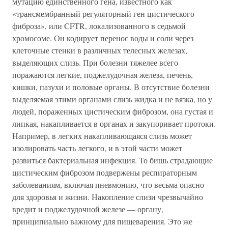
мутацию единственного гена, известного как
«трансмембранный регуляторный ген цистического
фиброза», или CFTR, локализованного в седьмой
хромосоме. Он кодирует перенос воды и соли через
клеточные стенки в различных телесных железах,
выделяющих слизь. При болезни тяжелее всего
поражаются легкие, поджелудочная железа, печень,
кишки, пазухи и половые органы. В отсутствие болезни
выделяемая этими органами слизь жидка и не вязка, но у
людей, пораженных цистическим фиброзом, она густая и
липкая, накапливается в органах и закупоривает протоки.
Например, в легких накапливающаяся слизь может
изолировать часть легкого, и в этой части может
развиться бактериальная инфекция. То бишь страдающие
цистическим фиброзом подвержены респираторным
заболеваниям, включая пневмонию, что весьма опасно
для здоровья и жизни. Накопление слизи чрезвычайно
вредит и поджелудочной железе — органу,
принципиально важному для пищеварения. Это же