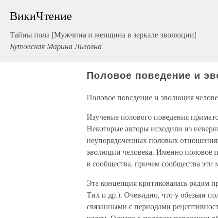
ВикиЧтение
Тайны пола [Мужчина и женщина в зеркале эволюции]
Бутовская Марина Львовна
Половое поведение и э
Половое поведение и эволюция челове
Изучение полового поведения приматов
Некоторые авторы исходили из неверн
неупорядоченных половых отношениях 
эволюции человека. Именно половое п
в сообщества, причем сообщества эти 
Эта концепция критиковалась рядом пр
Тих и др.). Очевидно, что у обезьян 
связанными с периодами рецептивност
целям. Однако в половом поведении о