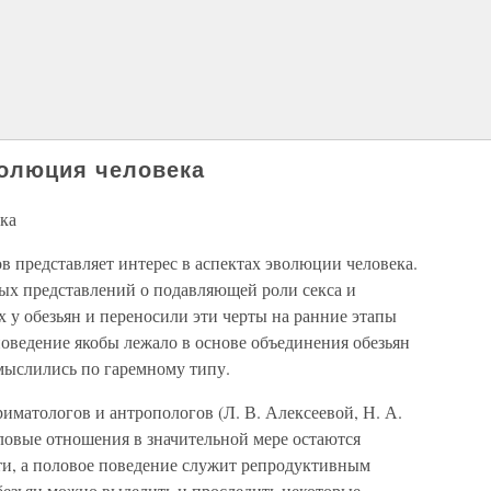
волюция человека
ка
 представляет интерес в аспектах эволюции человека.
ых представлений о подавляющей роли секса и
у обезьян и переносили эти черты на ранние этапы
оведение якобы лежало в основе объединения обезьян
мыслились по гаремному типу.
иматологов и антропологов (Л. В. Алексеевой, Н. А.
половые отношения в значительной мере остаются
и, а половое поведение служит репродуктивным
безьян можно выделить и проследить некоторые