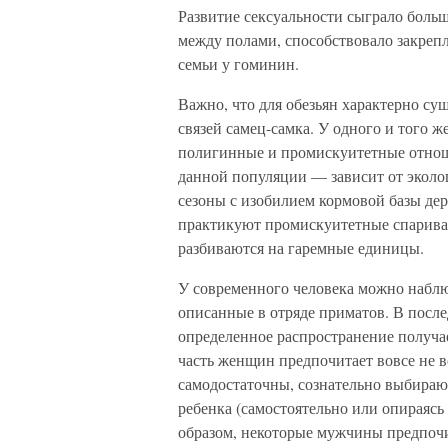
Развитие сексуальности сыграло бол
между полами, способствовало закре
семьи у гоминин.
Важно, что для обезьян характерно су
связей самец-самка. У одного и того ж
полигинные и промискуитетные отнош
данной популяции — зависит от эколо
сезоны с изобилием кормовой базы д
практикуют промискуитетные спариван
разбиваются на гаремные единицы.
У современного человека можно наблю
описанные в отряде приматов. В посл
определенное распространение получа
часть женщин предпочитает вовсе не в
самодостаточны, сознательно выбираю
ребенка (самостоятельно или опираяс
образом, некоторые мужчины предпоч