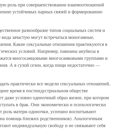
ьшую роль при совершенствовании взаимоотношений
плению устойчивых парных связей и формированию
щественное разнообразие типов социальных систем и
е вида зачастую могут встречаться моногамные,
ения. Какие сексуальные отношения практикуются в
гических условий. Например, павианы анубисы в
ержатся многосамцовыми многосамковыми группами и
ия. А в сухой сезон, когда пищи недостаточно —
дать практически все модели сексуальных отношений,
еднее время в постиндустриальном обществе
ет даже условно одиночный образ жизни, при котором
ступать в брак. Они экономически и психологически
т роль матери-одиночки, успешно воспитывают
ь на помощь близких родственников). Аналогичным
итают индивидуальную свободу и не связывают себя