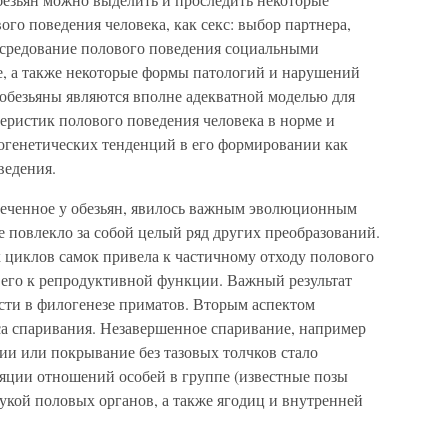
го поведения человека, как секс: выбор партнера,
посредование полового поведения социальными
е, а также некоторые формы патологий и нарушений
обезьяны являются вполне адекватной моделью для
еристик полового поведения человека в норме и
логенетических тенденций в его формировании как
ведения.
меченное у обезьян, явилось важным эволюционным
 повлекло за собой целый ряд других преобразований.
 циклов самок привела к частичному отходу полового
 его к репродуктивной функции. Важный результат
сти в филогенезе приматов. Вторым аспектом
са спаривания. Незавершенное спаривание, например
ции или покрывание без тазовых толчков стало
яции отношений особей в группе (известные позы
укой половых органов, а также ягодиц и внутренней