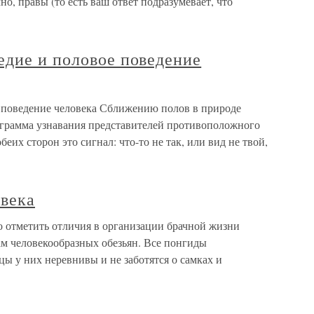
но, правы (то есть ваш ответ подразумевает, что
едие и половое поведение
 поведение человека Сближению полов в природе
ограмма узнавания представителей противоположного
обеих сторон это сигнал: что-то не так, или вид не твой,
овека
о отметить отличия в организации брачной жизни
ам человекообразных обезьян. Все понгиды
цы у них неревнивы и не заботятся о самках и