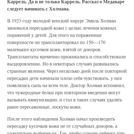
Каррель. Да и не только Каррель. Рассказ о Медаваре
следует начинать с Холмана.
В 1923 году молодой венский хирург Эмиль Холман
занимался пересадкой кожи с целью лечения кожных
поражений у детей. Для этого на пораженные
поверхности он трансплантировал по 150—170
маленьких кусочков кожи, взятой от доноров.
Трансплантаты временно приживались и способствовали
выздоровлению. Но в некоторых случаях развивались
странные явления. Через несколько дней после повторной
пересадки дети начинали плохо себя чувствовать, у них
появлялась сыпь на всем теле. Доктор Холман вспомнил,
что чужеродные белки при повторном введении могут
вызывать иммунизацию, и стал в таких случаях удалять
ранее пересаженные, лоскуты кожи.
После этого наблюдения Холман начал производить
пересадку кусочков кожи не от случайных доноров, а
сознательно выбирая их. Так, чтобы одному ребенку при