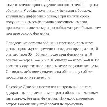
отметить тенденцию к улучшению показателей остроты
обоняния. У собак, получивших фенамин с бромом,
улучшилась дифференцировка, а три из пяти собак,
получивших смесь фенамина с кофеином, смогли
пронюхать на две-четыре прослойки материи больше, чем
при даче одного фенамина.
Определение остроты обоняния производилось через
разные промежутки времени после дачи препарата: в 10
опытах через 35—55 мин после дачи фенамина, в 10
опытах — через 1—2 ч и в 10 опытах — через 3—8 ч. Во
всех этих случаях наблюдалось заметное усиление чутья.
Очевидно, действие фенамина на обоняние у собаки
продолжается не менее 8 ч.
На собаке Деке был поставлен контрольный опыт с
двукратным определением остроты обоняния с часовым
интервалом, без дачи фенамина. Никакого изменения
остроты обоняния у этой собаки не произошло.