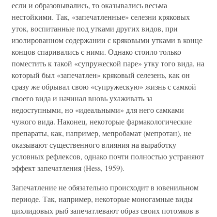
если и образовывались, то оказывались весьма
нестойкими. Так, «запечатленные» селезни кряковых
уток, воспитанные под утками других видов, при
изолированном содержании с кряковыми утками в конце
концов спаривались с ними. Однако стоило только
поместить к такой «супружеской паре» утку того вида, на
который был «запечатлен» кряковый селезень, как он
сразу же обрывал свою «супружескую» жизнь с самкой
своего вида и начинал вновь ухаживать за
недоступными, но «идеальными» для него самками
чужого вида. Наконец, некоторые фармакологические
препараты, как, например, мепробамат (мепротан), не
оказывают существенного влияния на выработку
условных рефлексов, однако почти полностью устраняют
эффект запечатления (Hess, 1959).
Запечатление не обязательно происходит в ювенильном
периоде. Так, например, некоторые моногамные виды
цихлидовых рыб запечатлевают образ своих потомков в