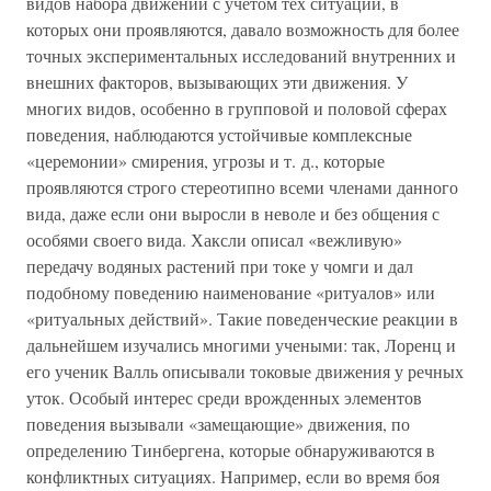
видов набора движений с учетом тех ситуаций, в
которых они проявляются, давало возможность для более
точных экспериментальных исследований внутренних и
внешних факторов, вызывающих эти движения. У
многих видов, особенно в групповой и половой сферах
поведения, наблюдаются устойчивые комплексные
«церемонии» смирения, угрозы и т. д., которые
проявляются строго стереотипно всеми членами данного
вида, даже если они выросли в неволе и без общения с
особями своего вида. Хаксли описал «вежливую»
передачу водяных растений при токе у чомги и дал
подобному поведению наименование «ритуалов» или
«ритуальных действий». Такие поведенческие реакции в
дальнейшем изучались многими учеными: так, Лоренц и
его ученик Валль описывали токовые движения у речных
уток. Особый интерес среди врожденных элементов
поведения вызывали «замещающие» движения, по
определению Тинбергена, которые обнаруживаются в
конфликтных ситуациях. Например, если во время боя