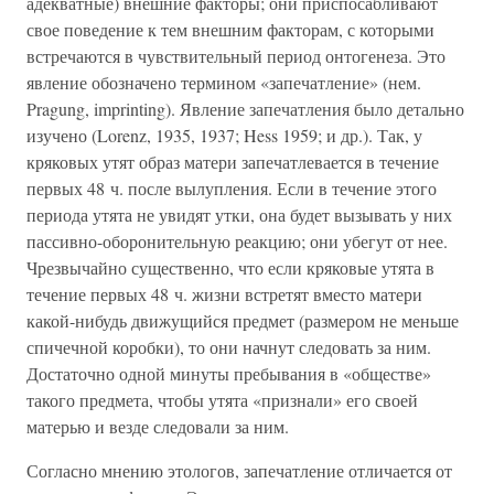
адекватные) внешние факторы; они приспосабливают
свое поведение к тем внешним факторам, с которыми
встречаются в чувствительный период онтогенеза. Это
явление обозначено термином «запечатление» (нем.
Pragung, imprinting). Явление запечатления было детально
изучено (Lorenz, 1935, 1937; Hess 1959; и др.). Так, у
кряковых утят образ матери запечатлевается в течение
первых 48 ч. после вылупления. Если в течение этого
периода утята не увидят утки, она будет вызывать у них
пассивно-оборонительную реакцию; они убегут от нее.
Чрезвычайно существенно, что если кряковые утята в
течение первых 48 ч. жизни встретят вместо матери
какой-нибудь движущийся предмет (размером не меньше
спичечной коробки), то они начнут следовать за ним.
Достаточно одной минуты пребывания в «обществе»
такого предмета, чтобы утята «признали» его своей
матерью и везде следовали за ним.
Согласно мнению этологов, запечатление отличается от