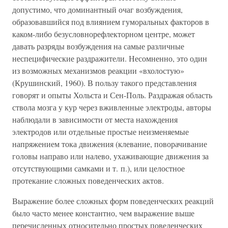
допустимо, что доминантный очаг возбуждения,
образовавшийся под влиянием гуморальных факторов в
каком-либо безусловнорефлекторном центре, может
давать разряды возбуждения на самые различные
неспецифические раздражители. Несомненно, это один
из возможных механизмов реакции «вхолостую»
(Крушинский, 1960). В пользу такого представления
говорят и опыты Хольста и Сен-Поль. Раздражая область
ствола мозга у кур через вживленные электроды, авторы
наблюдали в зависимости от места нахождения
электродов или отдельные простые неизменяемые
напряжением тока движения (клевание, поворачивание
головы направо или налево, ухаживающие движения за
отсутствующими самками и т. п.), или целостное
протекание сложных поведенческих актов.
Выражение более сложных форм поведенческих реакций
было часто менее константно, чем выражение выше
перечисленных относительно простых поведенческих