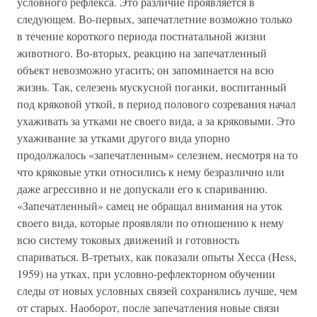
условного рефлекса. Это различие проявляется в
следующем. Во-первых, запечатлетние возможно только
в течение короткого периода постнатальной жизни
животного. Во-вторых, реакцию на запечатленный
объект невозможно угасить; он запоминается на всю
жизнь. Так, селезень мускусной поганки, воспитанный
под кряковой уткой, в период полового созревания начал
ухаживать за утками не своего вида, а за кряковыми. Это
ухаживание за утками другого вида упорно
продолжалось «запечатленным» селезнем, несмотря на то
что кряковые утки относились к нему безразлично или
даже агрессивно и не допускали его к спариванию.
«Запечатленный» самец не обращал внимания на уток
своего вида, которые проявляли по отношению к нему
всю систему токовых движений и готовность
спариваться. В-третьих, как показали опыты Хесса (Hess,
1959) на утках, при условно-рефлекторном обучении
следы от новых условных связей сохранялись лучше, чем
от старых. Наоборот, после запечатления новые связи