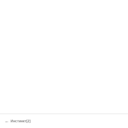
←
Инстинкт[2]