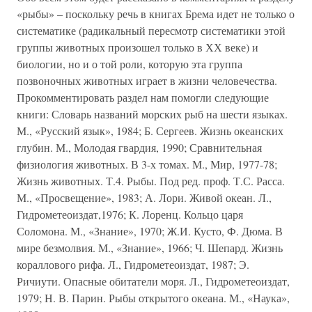
«рыбы» – поскольку речь в книгах Брема идет не только о
систематике (радикальный пересмотр систематики этой
группы животных произошел только в ХХ веке) и
биологии, но и о той роли, которую эта группа
позвоночных животных играет в жизни человечества.
Прокомментировать раздел нам помогли следующие
книги: Словарь названий морских рыб на шести языках.
М., «Русский язык», 1984; Б. Сергеев. Жизнь океанских
глубин. М., Молодая гвардия, 1990; Сравнительная
физиология животных. В 3-х томах. М., Мир, 1977-78;
Жизнь животных. Т.4. Рыбы. Под ред. проф. Т.С. Расса.
М., «Просвещение», 1983; А. Лори. Живой океан. Л.,
Гидрометеоиздат,1976; К. Лоренц. Кольцо царя
Соломона. М., «Знание», 1970; Ж.И. Кусто, Ф. Дюма. В
мире безмолвия. М., «Знание», 1966; Ч. Шепард. Жизнь
кораллового рифа. Л., Гидрометеоиздат, 1987; Э.
Ричиути. Опасные обитатели моря. Л., Гидрометеоиздат,
1979; Н. В. Парин. Рыбы открытого океана. М., «Наука»,