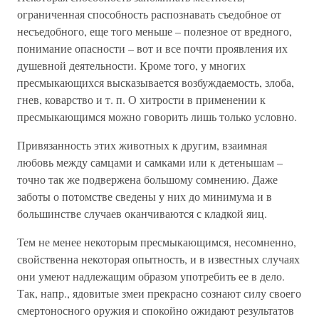
ограниченная способность распознавать съедобное от
несъедобного, еще того меньше – полезное от вредного,
понимание опасности – вот и все почти проявления их
душевной деятельности. Кроме того, у многих
пресмыкающихся высказывается возбуждаемость, злоба,
гнев, коварство и т. п. О хитрости в применении к
пресмыкающимся можно говорить лишь только условно.
Привязанность этих животных к другим, взаимная
любовь между самцами и самками или к детенышам –
точно так же подвержена большому сомнению. Даже
заботы о потомстве сведены у них до минимума и в
большинстве случаев оканчиваются с кладкой яиц.
Тем не менее некоторым пресмыкающимся, несомненно,
свойственна некоторая опытность, и в известных случаях
они умеют надлежащим образом употребить ее в дело.
Так, напр., ядовитые змеи прекрасно сознают силу своего
смертоносного оружия и спокойно ожидают результатов