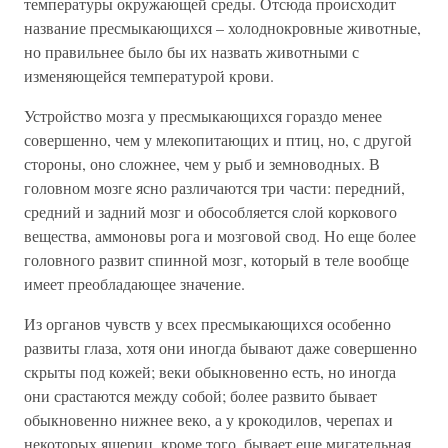
температуры окружающей среды. Отсюда происходит
название пресмыкающихся – холоднокровные животные,
но правильнее было бы их назвать животными с
изменяющейся температурой крови.
Устройство мозга у пресмыкающихся гораздо менее
совершенно, чем у млекопитающих и птиц, но, с другой
стороны, оно сложнее, чем у рыб и земноводных. В
головном мозге ясно различаются три части: передний,
средний и задний мозг и обособляется слой коркового
вещества, аммоновы рога и мозговой свод. Но еще более
головного развит спинной мозг, который в теле вообще
имеет преобладающее значение.
Из органов чувств у всех пресмыкающихся особенно
развиты глаза, хотя они иногда бывают даже совершенно
скрыты под кожей; веки обыкновенно есть, но иногда
они срастаются между собой; более развито бывает
обыкновенно нижнее веко, а у крокодилов, черепах и
некоторых ящериц, кроме того, бывает еще мигательная