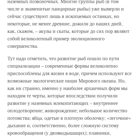
наземных позвоночных. Многие группы рыб (в том
числе и знаменитые панцирные рыбы) уже вымерли и
сейчас существуют лишь в ископаемых останках, но
некоторые, не менее древние, дожили до наших дней,
как, скажем, – акулы и скаты, которые до сих пор являют
собой великолепный пример эволюционного
совершенства.
Тут надо отметить, что развитие рыб пошло по пути
специализации – современные формы великолепно
приспособлены для жизни в воде, причем используют все
возможные экологические ниши Мирового океана. Но,
как ни странно, именно у наиболее архаичных форм мы
находим те черты, которые впоследствии получили
развитие у наземных млекопитающих – внутреннее
оплодотворение; живорождение; небольшое количество
потомства; яйца, одетые в плотную оболочку; «легочное»
дыхание и, соответственно, более сложную систему
кровообращения (у двоякодышащих); плавники,