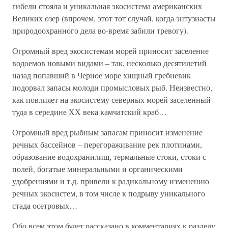
гибели стояла и уникальная экосистема американских
Великих озер (впрочем, этот тот случай, когда энтузиасты
природоохранного дела во-время забили тревогу).
Огромный вред экосистемам морей приносит заселение
водоемов новыми видами – так, несколько десятилетий
назад попавший в Черное море хищный гребневик
подорвал запасы молоди промысловых рыб. Неизвестно,
как повлияет на экосистему северных морей заселенный
туда в середине ХХ века камчатский краб…
Огромный вред рыбным запасам приносит изменение
речных бассейнов – перегораживание рек плотинами,
образование водохранилищ, термальные стоки, стоки с
полей, богатые минеральными и органическими
удобрениями и т.д. привели к радикальному изменению
речных экосистем, в том числе к подрыву уникального
стада осетровых…
Обо всем этом будет рассказано в комментариях к разделу