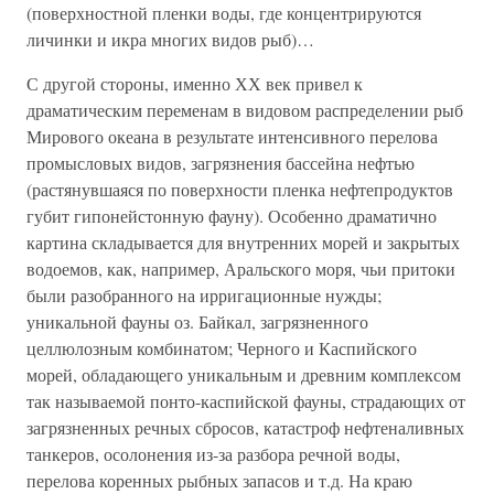
(поверхностной пленки воды, где концентрируются
личинки и икра многих видов рыб)…
С другой стороны, именно ХХ век привел к
драматическим переменам в видовом распределении рыб
Мирового океана в результате интенсивного перелова
промысловых видов, загрязнения бассейна нефтью
(растянувшаяся по поверхности пленка нефтепродуктов
губит гипонейстонную фауну). Особенно драматично
картина складывается для внутренних морей и закрытых
водоемов, как, например, Аральского моря, чьи притоки
были разобранного на ирригационные нужды;
уникальной фауны оз. Байкал, загрязненного
целлюлозным комбинатом; Черного и Каспийского
морей, обладающего уникальным и древним комплексом
так называемой понто-каспийской фауны, страдающих от
загрязненных речных сбросов, катастроф нефтеналивных
танкеров, осолонения из-за разбора речной воды,
перелова коренных рыбных запасов и т.д. На краю