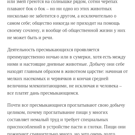
или змей греются на солнышке рядом, сотни черепах
плавают бок о бок – но ни одно из этих животных
нисколько не заботится о другом, а исключительно о
самом себе; общество никогда не приходит на помощь
своему сочлену, и вообще об общественной жизни у них
не может быть и речи.
Деятельность пресмыкающихся проявляется
преимущественно ночью или в сумерки, хотя есть между
ними и настоящие дневные животные. Добычу они себе
находят главным образом в животном царстве: начиная от
мелких насекомых и червячков и кончая средней
величины млекопитающими, не исключая и человека –
все платят дань пресмыкающимся.
Почти все пресмыкающиеся проглатывают свою добычу
целиком, почему проглатывание пищи у многих
составляет немалый труд и требует специальных
приспособлений в устройстве пасти и глотки. Пищи они
пожирают сравнительно много, но зато очень долго