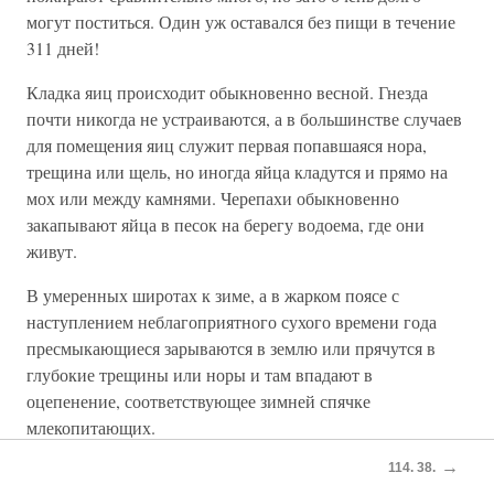
могут поститься. Один уж оставался без пищи в течение
311 дней!
Кладка яиц происходит обыкновенно весной. Гнезда
почти никогда не устраиваются, а в большинстве случаев
для помещения яиц служит первая попавшаяся нора,
трещина или щель, но иногда яйца кладутся и прямо на
мох или между камнями. Черепахи обыкновенно
закапывают яйца в песок на берегу водоема, где они
живут.
В умеренных широтах к зиме, а в жарком поясе с
наступлением неблагоприятного сухого времени года
пресмыкающиеся зарываются в землю или прячутся в
глубокие трещины или норы и там впадают в
оцепенение, соответствующее зимней спячке
млекопитающих.
→
114. 38.
Побудительной причиной и у них также является падение