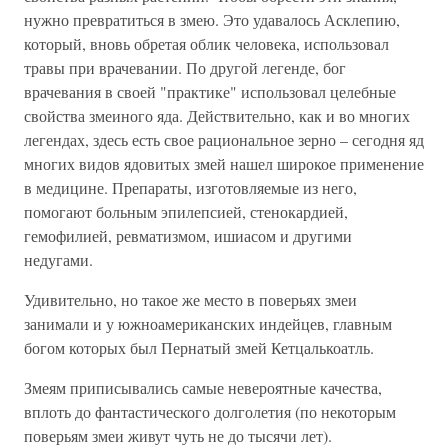
нужно превратиться в змею. Это удавалось Асклепию,
который, вновь обретая облик человека, использовал
травы при врачевании. По другой легенде, бог
врачевания в своей "практике" использовал целебные
свойства змеиного яда. Действительно, как и во многих
легендах, здесь есть свое рациональное зерно – сегодня яд
многих видов ядовитых змей нашел широкое применение
в медицине. Препараты, изготовляемые из него,
помогают больным эпилепсией, стенокардией,
гемофилией, ревматизмом, ишиасом и другими
недугами.
Удивительно, но такое же место в поверьях змеи
занимали и у южноамериканских индейцев, главным
богом которых был Пернатый змей Кетцалькоатль.
Змеям приписывались самые невероятные качества,
вплоть до фантастического долголетия (по некоторым
поверьям змеи живут чуть не до тысячи лет).