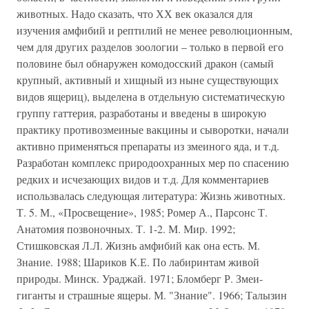
животных. Надо сказать, что ХХ век оказался для
изучения амфибий и рептилий не менее революционным,
чем для других разделов зоологии – только в первой его
половине был обнаружен комодосский дракон (самый
крупный, активный и хищный из ныне существующих
видов ящериц), выделена в отдельную систематическую
группу гаттерия, разработаны и введены в широкую
практику противозмеиные вакцины и сыворотки, начали
активно применяться препараты из змеиного яда, и т.д.
Разработан комплекс природоохранных мер по спасению
редких и исчезающих видов и т.д. Для комментариев
использвалась следующая литература: Жизнь животных.
Т. 5. М., «Просвещение», 1985; Ромер А., Парсонс Т.
Анатомия позвоночных. Т. 1-2. М. Мир. 1992;
Стишковская Л.Л. Жизнь амфибий как она есть. М.
Знание. 1988; Шариков К.Е. По лабиринтам живой
природы. Минск. Ураджай. 1971; Бломберг Р. Змеи-
гиганты и страшные ящеры. М. "Знание". 1966; Талызин