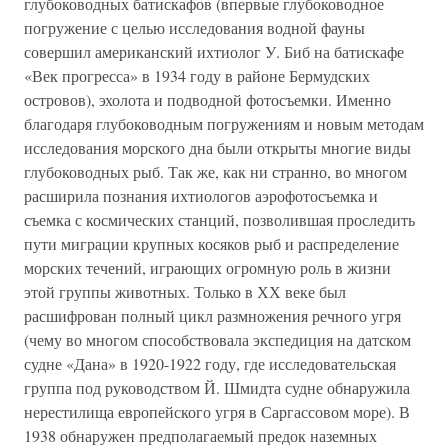
глубоководных батискафов (впервые глубоководное
погружение с целью исследования водной фауны
совершил американский ихтиолог У. Биб на батискафе
«Век прогресса» в 1934 году в районе Бермудских
островов), эхолота и подводной фотосъемки. Именно
благодаря глубоководным погружениям и новым методам
исследования морского дна были открыты многие виды
глубоководных рыб. Так же, как ни странно, во многом
расширила познания ихтиологов аэрофотосъемка и
съемка с космических станций, позволившая проследить
пути миграции крупных косяков рыб и распределение
морских течений, играющих огромную роль в жизни
этой группы животных. Только в ХХ веке был
расшифрован полный цикл размножения речного угря
(чему во многом способствовала экспедиция на датском
судне «Дана» в 1920-1922 году, где исследовательская
группа под руководством Й. Шмидта судне обнаружила
нерестилища европейского угря в Саргассовом море). В
1938 обнаружен предполагаемый предок наземных