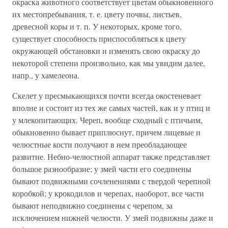
окраска животного соответствует цветам обыкновенного
их местопребывания, т. е. цвету почвы, листьев,
древесной коры и т. п. У некоторых, кроме того,
существует способность приспособляться к цвету
окружающей обстановки и изменять свою окраску до
некоторой степени произвольно, как мы увидим далее,
напр., у хамелеона.
Скелет у пресмыкающихся почти всегда окостеневает
вполне и состоит из тех же самых частей, как и у птиц и
у млекопитающих. Череп, вообще сходный с птичьим,
обыкновенно бывает приплюснут, причем лицевые и
челюстные кости получают в нем преобладающее
развитие. Небно-челюстной аппарат также представляет
большое разнообразие; у змей части его соединены
бывают подвижными сочленениями с твердой черепной
коробкой; у крокодилов и черепах, наоборот, все части
бывают неподвижно соединены с черепом, за
исключением нижней челюсти. У змей подвижны даже и