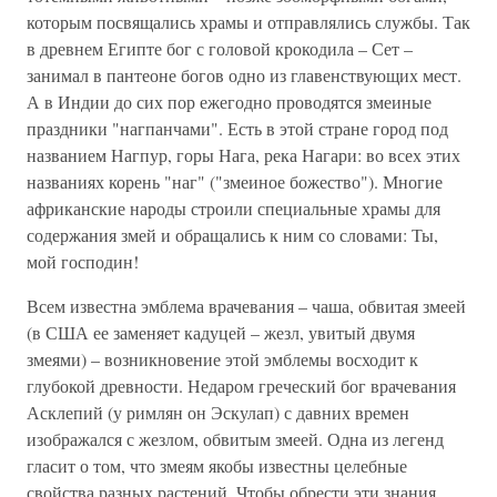
которым посвящались храмы и отправлялись службы. Так
в древнем Египте бог с головой крокодила – Сет –
занимал в пантеоне богов одно из главенствующих мест.
А в Индии до сих пор ежегодно проводятся змеиные
праздники "нагпанчами". Есть в этой стране город под
названием Нагпур, горы Нага, река Нагари: во всех этих
названиях корень "наг" ("змеиное божество"). Многие
африканские народы строили специальные храмы для
содержания змей и обращались к ним со словами: Ты,
мой господин!
Всем известна эмблема врачевания – чаша, обвитая змеей
(в США ее заменяет кадуцей – жезл, увитый двумя
змеями) – возникновение этой эмблемы восходит к
глубокой древности. Недаром греческий бог врачевания
Асклепий (у римлян он Эскулап) с давних времен
изображался с жезлом, обвитым змеей. Одна из легенд
гласит о том, что змеям якобы известны целебные
свойства разных растений. Чтобы обрести эти знания,