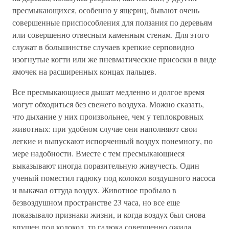
пресмыкающихся, особенно у ящериц, бывают очень
совершенные приспособления для ползания по деревьям
или совершенно отвесным каменным стенам. Для этого
служат в большинстве случаев крепкие серповидно
изогнутые когти или же пневматические присоски в виде
ямочек на расширенных концах пальцев.
Все пресмыкающиеся дышат медленно и долгое время
могут обходиться без свежего воздуха. Можно сказать,
что дыхание у них произвольнее, чем у теплокровных
животных: при удобном случае они наполняют свои
легкие и выпускают испорченный воздух понемногу, по
мере надобности. Вместе с тем пресмыкающиеся
выказывают иногда поразительную живучесть. Один
ученый поместил гадюку под колокол воздушного насоса
и выкачал оттуда воздух. Животное пробыло в
безвоздушном пространстве 23 часа, но все еще
показывало признаки жизни, и когда воздух был снова
впущен под колокол, то гадюка совершенно ожила.