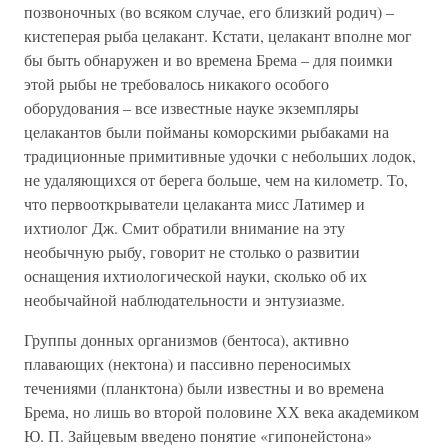
позвоночных (во всяком случае, его близкий родич) –
кистеперая рыба целакант. Кстати, целакант вполне мог
бы быть обнаружен и во времена Брема – для поимки
этой рыбы не требовалось никакого особого
оборудования – все известные науке экземпляры
целакантов были пойманы коморскими рыбаками на
традиционные примитивные удочки с небольших лодок,
не удаляющихся от берега больше, чем на километр. То,
что первооткрыватели целаканта мисс Латимер и
ихтиолог Дж. Смит обратили внимание на эту
необычную рыбу, говорит не столько о развитии
оснащения ихтиологической науки, сколько об их
необычайной наблюдательности и энтузиазме.
Группы донных организмов (бентоса), активно
плавающих (нектона) и пассивно переносимых
течениями (планктона) были известны и во времена
Брема, но лишь во второй половине ХХ века академиком
Ю. П. Зайцевым введено понятие «гипонейстона»