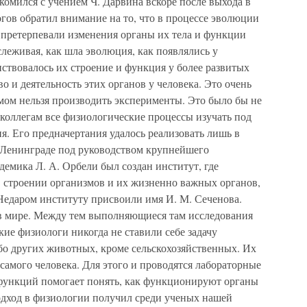
омился с учением Ч. Дарвина вскоре после выхода в
огов обратил внимание на то, что в процессе эволюции
 претерпевали изменения органы их тела и функции
слеживая, как шла эволюция, как появлялись у
ствовалось их строение и функция у более развитых
во и деятельность этих органов у человека. Это очень
мом нельзя производить эксперименты. Это было бы не
коллегам все физиологические процессы изучать под
я. Его предначертания удалось реализовать лишь в
в Ленинграде под руководством крупнейшего
демика Л. А. Орбели был создан институт, где
в строении организмов и их жизненно важных органов,
Недаром институту присвоили имя И. М. Сеченова.
в мире. Между тем выполняющиеся там исследования
ие физиологи никогда не ставили себе задачу
бо других животных, кроме сельскохозяйственных. Их
самого человека. Для этого и проводятся лабораторные
функций помогает понять, как функционируют органы
дход в физиологии получил среди ученых нашей