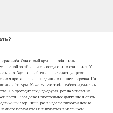
ать?
-серая жаба. Она самый крупный обитатель
есь полной хозяйкой, и ее соседи с этим считаются. У
е место. Здесь она обычно и восседает, устремив в
ером я протягиваю ей на длинном пинцете червяка. Ни
вижной фигуры. Кажется, что жаба глубоко задумалась
ства. Но проходит секунда-другая, рот на мгновение
кой пасти. Жаба делает глотательное движение и опять
еподвижный взор. Лишь раз в неделю глубокой ночью
 немного поразмяться и выкупаться в маленьком