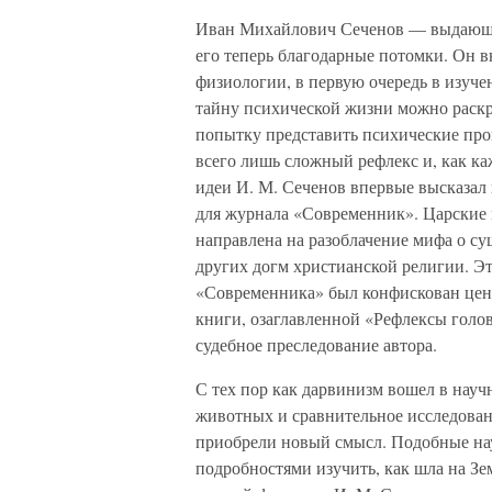
Иван Михайлович Сеченов — выдающий
его теперь благодарные потомки. Он в
физиологии, в первую очередь в изуче
тайну психической жизни можно раскр
попытку представить психические про
всего лишь сложный рефлекс и, как к
идеи И. М. Сеченов впервые высказал 
для журнала «Современник». Царские 
направлена на разоблачение мифа о с
других догм христианской религии. Эт
«Современника» был конфискован цензу
книги, озаглавленной «Рефлексы голов
судебное преследование автора.
С тех пор как дарвинизм вошел в нау
животных и сравнительное исследова
приобрели новый смысл. Подобные на
подробностями изучить, как шла на 