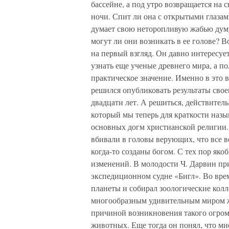
бассейне, а под утро возвращается на 
ночи. Спит ли она с открытыми глазами
думает свою неторопливую жабью дум
могут ли они возникать в ее голове? В
на первый взгляд. Он давно интересуе
узнать еще ученые древнего мира, а по
практическое значение. Именно в это 
решился опубликовать результаты свое
двадцати лет. А решиться, действител
который мы теперь для краткости наз
основных догм христианской религии.
вбивали в головы верующих, что все в
когда-то созданы богом. С тех пор яко
изменений. В молодости Ч. Дарвин при
экспедиционном судне «Бигл». Во вре
планеты и собирал зоологические кол
многообразным удивительным миром жи
причиной возникновения такого огром
животных. Еще тогда он понял, что м