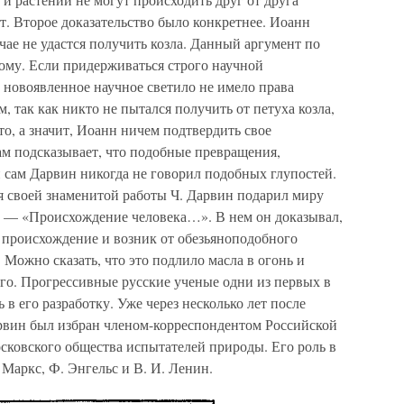
ет. Второе доказательство было конкретнее. Иоанн
учае не удастся получить козла. Данный аргумент по
ому. Если придерживаться строго научной
о новоявленное научное светило не имело права
 так как никто не пытался получить от петуха козла,
то, а значит, Иоанн ничем подтвердить свое
ам подсказывает, что подобные превращения,
 сам Дарвин никогда не говорил подобных глупостей.
я своей знаменитой работы Ч. Дарвин подарил миру
е — «Происхождение человека…». В нем он доказывал,
 происхождение и возник от обезьяноподобного
 Можно сказать, что это подлило масла в огонь и
го. Прогрессивные русские ученые одни из первых в
в его разработку. Уже через несколько лет после
арвин был избран членом-корреспондентом Российской
ковского общества испытателей природы. Его роль в
Маркс, Ф. Энгельс и В. И. Ленин.