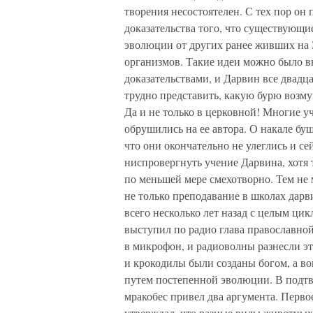
творения несостоятелен. С тех пор он
доказательства того, что существующи
эволюции от других ранее живших на 
организмов. Такие идеи можно было вы
доказательствами, и Дарвин все двадц
трудно представить, какую бурю возму
Да и не только в церковной! Многие у
обрушились на ее автора. О накале бу
что они окончательно не улеглись и с
ниспровергнуть учение Дарвина, хотя т
по меньшей мере смехотворно. Тем не
не только преподавание в школах дарв
всего несколько лет назад с целым ц
выступил по радио глава православн
в микрофон, и радиоволны разнесли это
и крокодилы были созданы богом, а в
путем постепенной эволюции. В подт
мракобес привел два аргумента. Перво
утверждал, что разные виды животных 