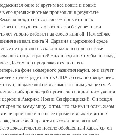
 подыскивал одно за другим все новые и новые
е в его время животные произошли в результате
Земле видов, то есть от совсем примитивных
сказать вслух, только располагая безупречными
ать лет упорно работал над своею книгой. Нам сейчас
щения вызвала книга Ч. Дарвина в церковной среде.
ченые не приняли высказанных в ней идей и тоже
шевавших тогда страстей можно судить хотя бы по тому,
ейчас. До сих пор продолжаются попытки
еперь, на фоне всемерного развития науки, они звучат
 менее в целом ряде штатов США до сих пор запрещено
инизма, но даже любое знакомство с ним учащихся. А
иклом лекций-проповедей против эволюционного учения
ой церкви в Америке Иоанн Санфранциский. Он вещал
т бред по всему миру, о том, что свиньи и ослы, жабы
овсе не произошли от более примитивных животных
верждение своей правоты высокопоставленный
е его доказательство носило обобщенный характер: он
и растений не могут происходить друг от друга