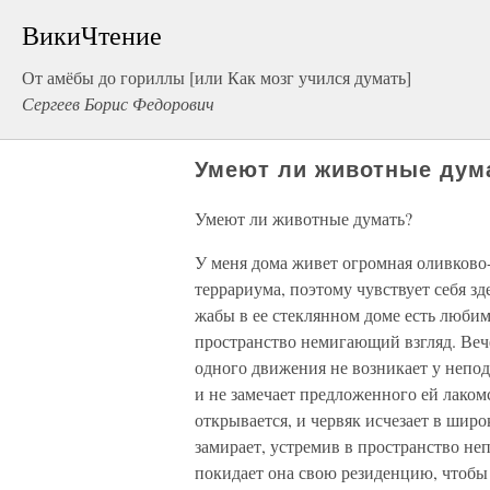
ВикиЧтение
От амёбы до гориллы [или Как мозг учился думать]
Сергеев Борис Федорович
Умеют ли животные дум
Умеют ли животные думать?
У меня дома живет огромная оливково
террариума, поэтому чувствует себя зд
жабы в ее стеклянном доме есть любимо
пространство немигающий взгляд. Веч
одного движения не возникает у непод
и не замечает предложенного ей лаком
открывается, и червяк исчезает в широ
замирает, устремив в пространство н
покидает она свою резиденцию, чтобы