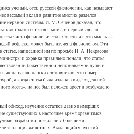
ся ученый, отец русской физиологии, как называют
нес весомый вклад в развитие многих разделов
ние нервной системы. И. М. Сеченов доказал, что
ыть методами естествознания, и первый сделал
цессы чисто физиологически. Он считал, что мысль —
аждый рефлекс, может быть изучена физиологом. Эти
в статье, написанной им по просьбе Н. А. Некрасова
министры и охранка правильно поняли, что статья
уществовании божественной непознаваемой души и
о так напугало царских чиновников, что номер
рой, а когда статья была издана в виде отдельной
ного мозга», на нее был наложен арест и возбуждено
чный обиход, изучение остатков давно вымерших
ние существующих в настоящее время организмов
учные разработки позволяли с большими
Земле эволюция животных. Выдающийся русский