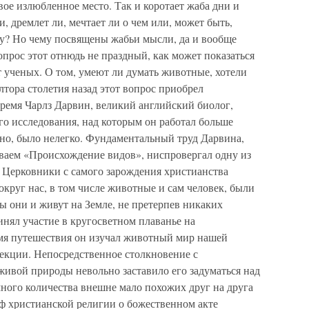
свое излюбленное место. Так и коротает жаба дни и
, дремлет ли, мечтает ли о чем или, может быть,
у? Но чему посвящены жабьи мысли, да и вообще
опрос этот отнюдь не праздный, как может показаться
т ученых. О том, умеют ли думать животные, хотели
лтора столетия назад этот вопрос приобрел
время Чарлз Дарвин, великий английский биолог,
го исследования, над которым он работал больше
ьно, было нелегко. Фундаментальный труд Дарвина,
ываем «Происхождение видов», ниспровергал одну из
 Церковники с самого зарождения христианства
округ нас, в том числе животные и сам человек, были
бы они и живут на Земле, не претерпев никаких
нял участие в кругосветном плаванье на
мя путешествия он изучал животный мир нашей
лекции. Непосредственное столкновение с
вой природы невольно заставило его задуматься над
ного количества внешне мало похожих друг на друга
иф христианской религии о божественном акте