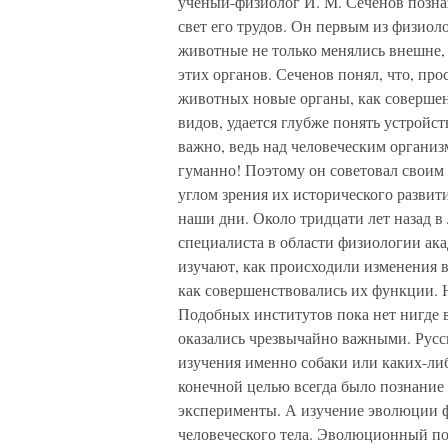
ученый-физиолог И. М. Сеченов познак
свет его трудов. Он первым из физиол
животные не только менялись внешне,
этих органов. Сеченов понял, что, про
животных новые органы, как совершен
видов, удается глубже понять устройст
важно, ведь над человеческим организ
гуманно! Поэтому он советовал своим 
углом зрения их исторического развити
наши дни. Около тридцати лет назад 
специалиста в области физиологии ака
изучают, как происходили изменения 
как совершенствовались их функции. 
Подобных институтов пока нет нигде 
оказались чрезвычайно важными. Русск
изучения именно собаки или каких-ли
конечной целью всегда было познание 
эксперименты. А изучение эволюции 
человеческого тела. Эволюционный по