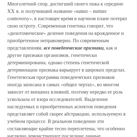
Многолетний спор, достигший своего пика к середине
XX в. и получивший название «nature – nurture
controversy», в настоящее время в научном плане потерял
свою остроту. Современная генетика говорит, что
«дихотомическое» деление поведения на врожденное и
приобретенное неправомерно. По современным
представлениям,
все поведенческие признаки,
как и
другие признаки организмов, генетически
детерминированы, однако степень генетической
детерминации признака варьирует в широких пределах.
Генетическая программа поведенческих признаков
иногда записана в самых «общих чертах», во многом
зависит от внешних влияний, поэтому нередко ее роль
ускользала от взора исследователей. Выделение
наследуемых и приобретенных аспектов поведения
представляет собой скорее абстракцию, используемую в
учебном процессе. В реальном поведении эти
составляющие крайне тесно переплетены, что особенно
наглядно демонстрируют последние данные