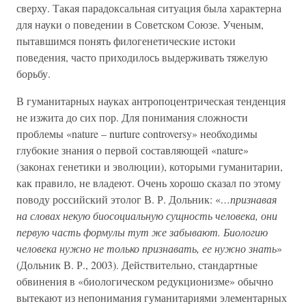
сверху. Такая парадоксальная ситуация была характерна
для науки о поведении в Советском Союзе. Ученым,
пытавшимся понять филогенетические истоки
поведения, часто приходилось выдерживать тяжелую
борьбу.
В гуманитарных науках антропоцентрическая тенденция
не изжита до сих пор. Для понимания сложности
проблемы «nature – nurture controversy» необходимы
глубокие знания о первой составляющей «nature»
(законах генетики и эволюции), которыми гуманитарии,
как правило, не владеют. Очень хорошо сказал по этому
поводу российский этолог В. Р. Дольник: «
…признавая
на словах некую биосоциальную сущность человека, они
первую часть формулы тут же забывают. Биологию
человека нужно не только признавать, ее нужно знать
»
(Дольник В. Р., 2003). Действительно, стандартные
обвинения в «биологическом редукционизме» обычно
вытекают из непонимания гуманитариями элементарных