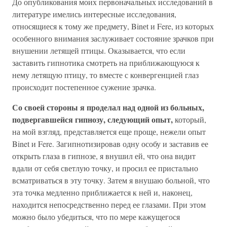
До опубликования моих первоначальных исследований в
литературе имелись интересные исследования,
относящиеся к тому же предмету, Binеt и Fere, из которых
особенного внимания заслуживает состояние зрачков при
внушении летящей птицы. Оказывается, что если
заставить гипнотика смотреть на приближающуюся к
нему летящую птицу, то вместе с конвергенцией глаз
происходит постепенное сужение зрачка.
Со своей стороны я проделал над одной из больных,
подвергавшейся гипнозу, следующий опыт,
который,
на мой взгляд, представляется еще проще, нежели опыт
Binet и Fere. Загипнотизировав одну особу и заставив ее
открыть глаза в гипнозе, я внушил ей, что она видит
вдали от себя светлую точку, и просил ее пристально
всматриваться в эту точку. Затем я внушаю больной, что
эта точка медленно приближается к ней и, наконец,
находится непосредственно перед ее глазами. При этом
можно было убедиться, что по мере кажущегося