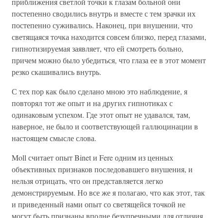
приближения светлой точки к глазам больной они
постепенно сводились внутрь и вместе с тем зрачки их
постепенно суживались. Наконец, при внушении, что
светящаяся точка находится совсем близко, перед глазами,
гипнотизируемая заявляет, что ей смотреть больно,
причем можно было убедиться, что глаза ее в этот момент
резко скашивались внутрь.
С тех пор как было сделано мною это наблюдение, я
повторял тот же опыт и на других гипнотиках с
одинаковым успехом. Где этот опыт не удавался, там,
наверное, не было и соответствующей галлюцинации в
настоящем смысле слова.
Moll считает опыт Binet и Fere одним из ценных
объективных признаков последовавшего внушения, и
нельзя отрицать, что он представляется легко
демонстрируемым. Но все же я полагаю, что как этот, так
и приведенный нами опыт со светящейся точкой не
могут быть признаны вполне безупречными для отличия