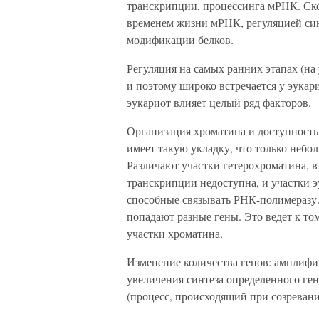
транскрипции, процессинга мРНК. Скор
временем жизни мРНК, регуляцией син
модификации белков.
Регуляция на самых ранних этапах (на
и поэтому широко встречается у эукар
эукариот влияет целый ряд факторов.
Организация хроматина и доступность
имеет такую укладку, что только небо
Различают участки гетерохроматина, 
транскрипции недоступна, и участки 
способные связывать РНК-полимеразу.
попадают разные гены. Это ведет к то
участки хроматина.
Изменение количества генов: амплифи
увеличения синтеза определенного ген
(процесс, происходящий при созревани