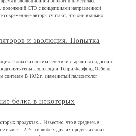
е время в эволюционной биологии наметилась
езу положений СТЭ с концепциями направленной
е современные авторы считают, что они взаимно
ляторов и эволюция. Попытка
юция. Попытка синтеза Генетики стараются подогнать
 подгонять гены к эволюции. Генри Ферфилд Осборн
 синтезам В 1932 г. знаменитый палеонтолог
ие белка в некоторых
оторых продуктах… Известно, что в среднем, в
не выше 1–2 %, а в любых других продуктах она в