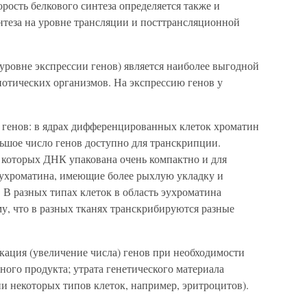
ость белкового синтеза определяется также и
теза на уровне трансляции и посттрансляционной
 уровне экспрессии генов) является наиболее выгодной
иотических организмов. На экспрессию генов у
 генов: в ядрах дифференцированных клеток хроматин
льшое число генов доступно для транскрипции.
в которых ДНК упакована очень компактно и для
эухроматина, имеющие более рыхлую укладку и
 В разных типах клеток в область эухроматина
му, что в разных тканях транскрибируются разные
кация (увеличение числа) генов при необходимости
ного продукта; утрата генетического материала
и некоторых типов клеток, например, эритроцитов).