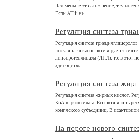
Чем меньше это отношение, тем интен
Если АТФ не
Регуляция синтеза три
Регуляция синтеза триацилглицеролов
инсулин/глюкагон активируется синте
липопротенлипазы (ЛПЛ), т.е в этот п
адипоциты.
Регуляция синтеза жирн
Регуляция синтеза жирных кислот. Ре
КоА-карбоксилаза. Его активность рег
комплексов субъединиц. В неактивной
На пороге нового синте