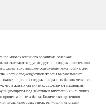
а
рганов многоклеточного организма содержат
 но отличаются друг от друга по содержанию тех или
ер, характерно высокое содержание гемоглобина, для
гена, клетки поджелудочной железы вырабатывают
, тканях и органах содержание разных белков меняется
 том, что в живых организмах существуют механизмы,
функционируют под действием внутренних и внешних
о процесса синтеза белка. Количество протеинов
ения числа некоторых генов, регуляции на стадии