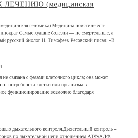
К ЛЕЧЕНИЮ (медицинская
ицинская геномика) Медицина поистине есть
Гиппократ Самые худшие болезни — не смертельные, а
ый русский биолог Н. Тимофеев-Ресовский писал: «В
и
не связана с фазами клеточного цикла; она может
и от потребности клетки или организма в
ьное функционирование возможно благодаря
ощью дыхательного контроля.Дыхательный контроль –
ктронов по дыхательной цепи отношением АТФ/АДФ.