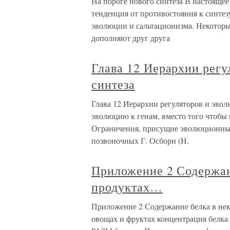
На пороге нового синтеза В настояще
тенденция от противостояния к синт
эволюции и сальтационизма. Некоторы
дополняют друг друга
Глава 12 Иерархии регу
синтеза
Глава 12 Иерархии регуляторов и эвол
эволюцию к генам, вместо того чтобы
Ограничения, присущие эволюционным
позвоночных Г. Осборн (Н.
Приложение 2 Содержан
продуктах…
Приложение 2 Содержание белка в нек
овощах и фруктах концентрация белка 