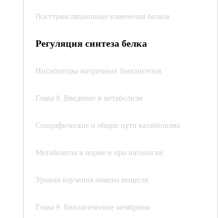
Посттрансляционные изменения белков
Регуляция синтеза белка
Ингибиторы матричных биосинтезов
Глава 8. Введение в метаболизм
Специфические и общие пути катаболизма
Метаболиты в норме и при патологии
Уровни изучения обмена веществ
Глава 9. Биологические мембраны