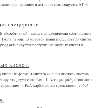
сивнее идет дыхание и активнее синтезируется АТФ.
ацилглицеролов
 В абсорбтивный период при увеличении соотношения
з ТАГ в печени. В жировой ткани индуцируется синтез
ериод активируется поступление жирных кислот в
ых кислот.
гуляторный фермент синтеза жирных кислот – ацетил-
улируется двумя способами.1. Ассоциация/диссоциация
 форме ацетил-КоА-карбоксилаза представляет собой
за