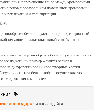
екомбинация: перемещение генов между хромосомами
ение генов с образованием измененной хромосомы,
бна к репликации и транскрипции.
№ 6).
 разнообразия белков играет посттранскрипционный
кой регуляции – альтернативный сплайсинг и
и количества и разнообразия белков путем изменения
более изученный пример – синтез белков в
м уровне дифференцировки кроветворные клетки
Регуляция синтеза белка-глобина осуществляется
 от содержания гема в клетке.
книг! 📚
писки в подарок
и наслаждайся