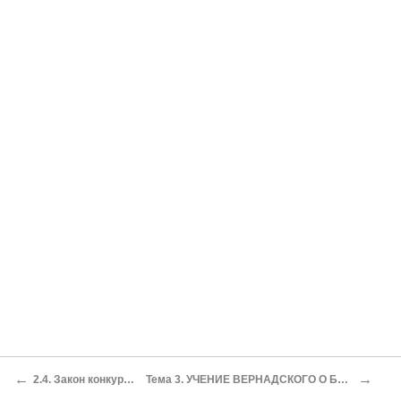
←
→
2.4. Закон конкурентного исключения
Тема 3. УЧЕНИЕ ВЕРНАДСКОГО О БИОСФЕРЕ И КОНЦЕПЦИЯ НООСФЕРЫ