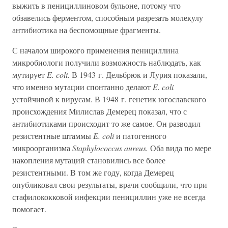
выжить в пенициллиновом бульоне, потому что
обзавелись ферментом, способным разрезать молекулу
антибиотика на беспомощные фрагменты.
С началом широкого применения пенициллина
микробиологи получили возможность наблюдать, как
мутирует
E. coli.
В 1943 г. Дельбрюк и Лурия показали,
что именно мутации спонтанно делают
E. coli
устойчивой к вирусам. В 1948 г. генетик югославского
происхождения Милислав Демерец показал, что с
антибиотиками происходит то же самое. Он разводил
резистентные штаммы
E. coli
и патогенного
микроорганизма
Staphylococcus aureus.
Оба вида по мере
накопления мутаций становились все более
резистентными. В том же году, когда Демерец
опубликовал свои результаты, врачи сообщили, что при
стафилококковой инфекции пенициллин уже не всегда
помогает.