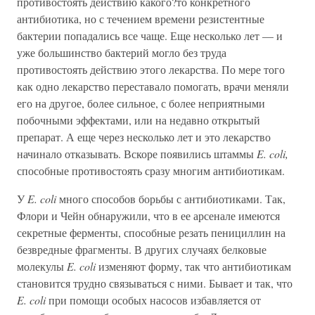
противостоять действию какого?то конкретного
антибиотика, но с течением времени резистентные
бактерии попадались все чаще. Еще несколько лет — и
уже большинство бактерий могло без труда
противостоять действию этого лекарства. По мере того
как одно лекарство переставало помогать, врачи меняли
его на другое, более сильное, с более неприятными
побочными эффектами, или на недавно открытый
препарат. А еще через несколько лет и это лекарство
начинало отказывать. Вскоре появились штаммы
E. coli,
способные противостоять сразу многим антибиотикам.
У
E. coli
много способов борьбы с антибиотиками. Так,
Флори и Чейн обнаружили, что в ее арсенале имеются
секретные ферменты, способные резать пенициллин на
безвредные фрагменты. В других случаях белковые
молекулы
E. coli
изменяют форму, так что антибиотикам
становится трудно связываться с ними. Бывает и так, что
E. coli
при помощи особых насосов избавляется от