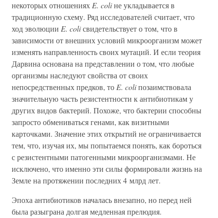
некоторых отношениях
E. coli
не укладывается в
традиционную схему. Ряд исследователей считает, что
ход эволюции
E. coli
свидетельствует о том, что в
зависимости от внешних условий микроорганизм может
изменять направленность своих мутаций. И если теория
Дарвина основана на представлении о том, что любые
организмы наследуют свойства от своих
непосредственных предков, то
E. coli
позаимствовала
значительную часть резистентности к антибиотикам у
других видов бактерий. Похоже, что бактерии способны
запросто обмениваться генами, как визитными
карточками. Значение этих открытий не ограничивается
тем, что, изучая их, мы попытаемся понять, как бороться
с резистентными патогенными микроорганизмами. Не
исключено, что именно эти силы формировали жизнь на
Земле на протяжении последних 4 млрд лет.
Эпоха антибиотиков началась внезапно, но перед ней
была разыграна долгая медленная прелюдия.