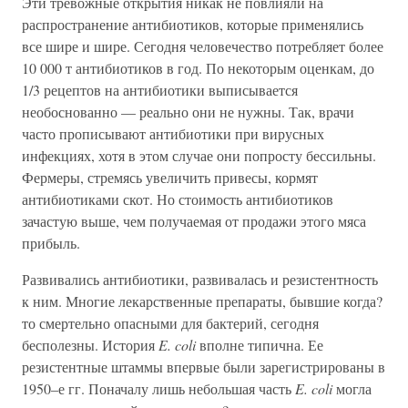
Эти тревожные открытия никак не повлияли на
распространение антибиотиков, которые применялись
все шире и шире. Сегодня человечество потребляет более
10 000 т антибиотиков в год. По некоторым оценкам, до
1/3 рецептов на антибиотики выписывается
необоснованно — реально они не нужны. Так, врачи
часто прописывают антибиотики при вирусных
инфекциях, хотя в этом случае они попросту бессильны.
Фермеры, стремясь увеличить привесы, кормят
антибиотиками скот. Но стоимость антибиотиков
зачастую выше, чем получаемая от продажи этого мяса
прибыль.
Развивались антибиотики, развивалась и резистентность
к ним. Многие лекарственные препараты, бывшие когда?
то смертельно опасными для бактерий, сегодня
бесполезны. История
E. coli
вполне типична. Ее
резистентные штаммы впервые были зарегистрированы в
1950–е гг. Поначалу лишь небольшая часть
E. coli
могла