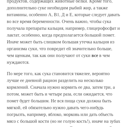
продуктов, содержащих животные белки. Кроме того,
дополнительно суке необходим рыбий жир, а также
витамины, особенно А, В1, Д и Е, которые следует давать
во все время беременности. Очень важно, чтобы сука
получала препараты кальция, например, глицерофосфат и
лактат, особенно, когда предполагается большой помет.
Иначе может быть слишком большая утечка кальция из
организма суки, что повредит ей значительно больше,
все
чем щенкам, так как они получают от суки
в чем
нуждаются.
По мере того, как сука становится тяжелее, вероятно
лучше ее дневной рацион разделить на несколько
кормлений. Сначала нужно кормить ее два, затем три, а
потом, может быть и четыре раза, если ожидается, что
помет будет большим. Не вся пища суки должна быть
мягкой, ей обязательно нужно давать чего-нибудь
погрызть, например, яблоко, морковь или дать объесть
мясо с большой кости (но не голую кость!), иначе на зубах