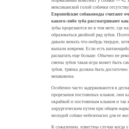
мексиканской голой собачки отсутствую
Европейские собаководы считают оч
какого-либо зуба рассматривают ка
зубы прорезаются не в том мете, где н
образоваться двойной ряд зубов. Поэт
давали жевать что-нибудь твердое, хот
выпали вовремя. Если есть шатающийся
расшатать еще больше. Обычно не реко
смены зубов такая игра может быть с
зубов, тряпка должна быть достаточно
мешковина.
Особенно часто задерживаются в десна
прорезания постоянных клыков, они 
окрайкой и постоянным клыком и так к
хирургическим путем при общем нарко
молодой собаке небезопасно для ее жи
К сожалению, известны случаи когда 