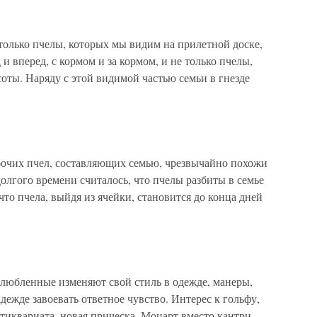
только пчелы, которых мы видим на прилетной доске,
 и вперед, с кормом и за кормом, и не только пчелы,
оты. Наряду с этой видимой частью семьи в гнезде
бочих пчел, составляющих семью, чрезвычайно похожи
 долгого времени считалось, что пчелы разбиты в семье
 что пчела, выйдя из ячейки, становится до конца дней
любленные изменяют свой стиль в одежде, манеры,
дежде завоевать ответное чувство. Интерес к гольфу,
иквариата, новая прическа, Моцарт вместо кантри,