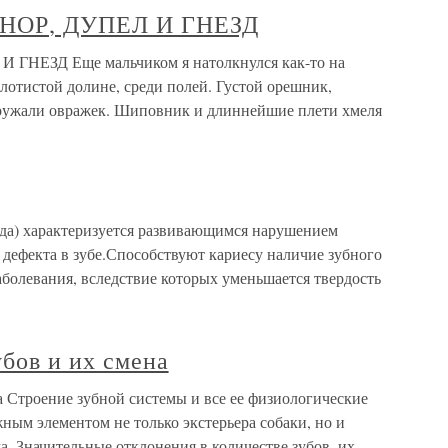
НОР, ДУПЕЛ И ГНЕЗД
ЕЗД Еще мальчиком я натолкнулся как-то на
олотистой долине, среди полей. Густой орешник,
кружали овражек. Шиповник и длиннейшие плети хмеля
оеда) характеризуется развивающимся нарушением
дефекта в зубе.Способствуют кариесу наличие зубного
болевания, вследствие которых уменьшается твердость
бов и их смена
а Строение зубной системы и все ее физиологические
ым элементом не только экстерьера собаки, но и
а. Значительные отклонения в количестве зубов, их