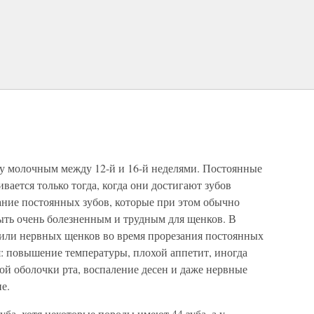
у молочным между 12-й и 16-й неделями. Постоянные
ивается только тогда, когда они достигают зубов
ние постоянных зубов, которые при этом обычно
ть очень болезненным и трудным для щенков. В
или нервных щенков во время прорезания постоянных
я: повышение температуры, плохой аппетит, иногда
ой оболочки рта, воспаление десен и даже нервные
е.
ба, хотя некоторые породы имеют 44 зуба, а у