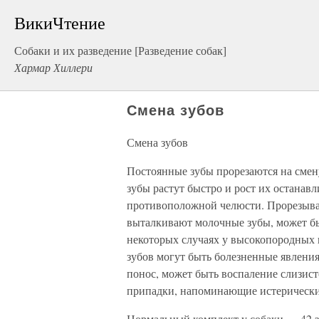
ВикиЧтение
Собаки и их разведение [Разведение собак]
Хармар Хиллери
Смена зубов
Смена зубов
Постоянные зубы прорезаются на смен
зубы растут быстро и рост их останавл
противоположной челюсти. Прорезыва
выталкивают молочные зубы, может бы
некоторых случаях у высокопородных 
зубов могут быть болезненные явлени
понос, может быть воспаление слизист
припадки, напоминающие истерически
Нормальный комплект у собаки — 42 зу