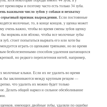
т премоляры и поэтому часто есть только 34 зуба.
ень важными число зубов у собаки и нехватку
к серьезный признак вырождения.
Если постоянные
аходятся молочные, то, в конце концов, у щенка может
ому очень важно, чтобы во время смены зубов щенку
я бы морковь или яблоко, чтобы все молочные зубы
 зуб, стоит попытаться вырвать его или хотя бы
мендуется играть со щенками тряпками, но во время
амым безболезненными способом удаления шатающихся
 крепкой, но редкого переплетения нитей, например,
х молочные клыки. Если их не удалить во время
как бы заклиниваются между крупным резцом —
репко, что удалить их можно будет только
зе. Делать общий наркоз и сильное обезболивание
зни.
у щенков, имеющих двойные зубы, удаляли по ошибке