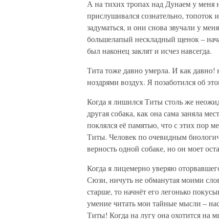
А на тихих тропах над Дунаем у меня
прислушивался сознательно, топоток и
задуматься, и они снова звучали у меня
большелапый нескладный щенок – нача
был наконец заклят и исчез навсегда.
Тита тоже давно умерла. И как давно! 
ноздрями воздух. Я позаботился об эт
Когда я лишился Титы столь же неожида
другая собака, как она сама заняла мес
поклялся её памятью, что с этих пор 
Титы. Человек по очевидным биологи
верность одной собаке, но он моет ост
Когда я лицемерно уверяю оторвавшего 
Сюзи, ничуть не обманутая моими слова
старше, то начнёт его легонько покус
умение читать мои тайные мысли – нас
Титы! Когда на лугу она охотится н