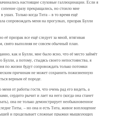
 начинались настоящие слуховые галлюцинации. Если я
 сопение сразу прекращались, но стоило мне
 в ушах. Только когда Тита – в то время ещё
ла сопровождать меня на прогулках, призрак Булли
но её призрак все ещё следует за мной, втягивая
ом, свято выполняя не совсем обычный план.
нно, как и Булли, мне было ясно, что её место займёт
то Булли, а потому, стыдясь своего непостоянства, я
меня по жизни будут сопровождать только потомки
ческим причинам не может сохранить пожизненную
аться верным её породе.
меня от работы гостя, что очень рад его видеть, а
ми, сердито рычит и лает на него (когда она станет
ывать), она не только демонстрирует необыкновенное
ледие Титы, – но она и есть Тита, живое воплощение
а мышей и проделывает сложные прыжки мышкующих