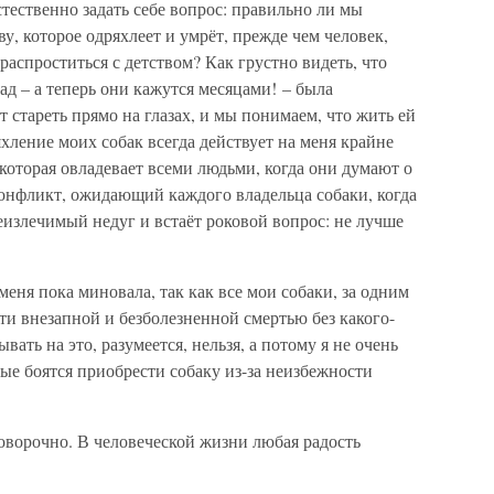
стественно задать себе вопрос: правильно ли мы
ву, которое одряхлеет и умрёт, прежде чем человек,
распроститься с детством? Как грустно видеть, что
зад – а теперь они кажутся месяцами! – была
стареть прямо на глазах, и мы понимаем, что жить ей
яхление моих собак всегда действует на меня крайне
 которая овладевает всеми людьми, когда они думают о
нфликт, ожидающий каждого владельца собаки, когда
неизлечимый недуг и встаёт роковой вопрос: не лучше
еня пока миновала, так как все мои собаки, за одним
ти внезапной и безболезненной смертью без какого-
ать на это, разумеется, нельзя, а потому я не очень
ые боятся приобрести собаку из-за неизбежности
говорочно. В человеческой жизни любая радость