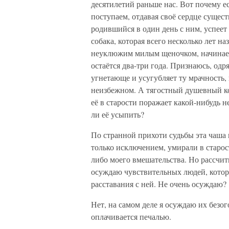
десятилетий раньше нас. Вот почему е
поступаем, отдавая своё сердце сущест
родившийся в один день с ним, успеет 
собака, которая всего несколько лет на
неуклюжим милым щеночком, начинает 
остаётся два-три года. Признаюсь, одр
угнетающе и усугубляет ту мрачность,
неизбежном. А тягостный душевный ко
её в старости поражает какой-нибудь 
ли её усыпить?
По странной прихоти судьбы эта чаша м
только исключением, умирали в старос
либо моего вмешательства. Но рассчитыв
осуждаю чувствительных людей, котор
расставания с ней. Не очень осуждаю?
Нет, на самом деле я осуждаю их безо
оплачивается печалью.