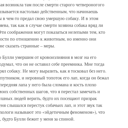
рая возникла там после смерти старого четвероногого
азывается настолько действенным, что начинаешь
 в чем-то предал свою умершую собаку. И в этом
яева, так как в случае смерти хозяина собака вряд ли
 Эти соображения могут показаться нелепыми тем, кто
ности по отношению к животным, но именно они
не сказать странные – меры.
го Булли умершим от кровоизлияния в мозг на его
одумал, что он не оставил себе преемника. Мне тогда
ял собаку. Не могу выразить, как я тосковал без него.
утником, и неровный топоток его лап, когда он бежал
передняя лапа у него была сломана и кость плохо
 моих собственных шагов, что я перестал замечать и
душных людей верить, будто их посещают призрак
ня слышался перестук собачьих лап, и этот звук так
ихологи называют это «эйдетичным феноменом»), что
 будто Булли бежит у меня за спиной.