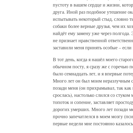
пустоту в вашем сердце и жизни, кото
друга. Иной раз подобное утешение ок
испытывать некоторый стыд, словно ты
собаки более верные друзья, чем их хоз
найдёт ему замену уже через полгода.
не признает нравственной ответствен
заставили меня принять особые – если 
В тот день, когда я нашёл моего старо
обычном посту, я сразу же с горечью п
было семнадцать лет, и я впервые потер
Много лет он был моим неразлучным сп
позади меня (он прихрамывал, так как 
срослась), настолько слился со стуком
топоток и сопение, заставляет просто
дорогих умерших. Много лет позади ме
прочно запечатлелся в моем мозгу (пс
первые недели мне постоянно казалось,