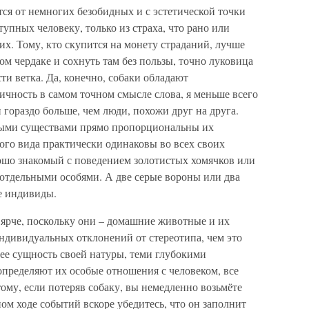
тся от немногих безобидных и с эстетической точки
упных человеку, только из страха, что рано или
них. Тому, кто скупится на монету страданий, лучше
ом чердаке и сохнуть там без пользы, точно луковица
ти ветка. Да, конечно, собаки обладают
ичность в самом точном смысле слова, я меньше всего
и гораздо больше, чем люди, похожи друг на друга.
ыми существами прямо пропорциональны их
ого вида практически одинаковы во всех своих
рошо знакомый с поведением золотистых хомячков или
 отдельными особями. А две серые вороны или два
ые индивиды.
 ярче, поскольку они – домашние животные и их
ндивидуальных отклонений от стереотипа, чем это
ее сущность своей натуры, теми глубокими
пределяют их особые отношения с человеком, все
тому, если потеряв собаку, вы немедленно возьмёте
ом ходе событий вскоре убедитесь, что он заполнит