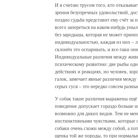
И я считаю трусом того, кто отказывае
зрения безупречных удовольствий, дост
поздно судьба представит ему счёт за 
всего запереться на каком-нибудь уныл
без зародыша, которая не может принес
индивидуальностью, каждая из них – л
склонён это оспаривать, и все-таки он
Индивидуальные различия между жив
психическому развитию: две рыбы одн
действиях и реакциях, но человек, хо
галок, замечает явные различия между
серых гуся – это нередко совсем разн
У собак такие различия выражены ещё
поведение допускает гораздо больше и
возможно для диких видов. Тем не мен
инстинктивными чувствами, которые о
собаки очень схожи между собой, а по
щенка той же породы, то при нормальн