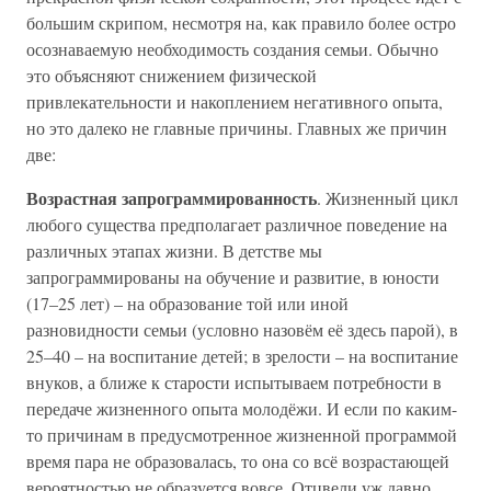
большим скрипом, несмотря на, как правило более остро
осознаваемую необходимость создания семьи. Обычно
это объясняют снижением физической
привлекательности и накоплением негативного опыта,
но это далеко не главные причины. Главных же причин
две:
Возрастная запрограммированность
. Жизненный цикл
любого существа предполагает различное поведение на
различных этапах жизни. В детстве мы
запрограммированы на обучение и развитие, в юности
(17–25 лет) – на образование той или иной
разновидности семьи (условно назовём её здесь парой), в
25–40 – на воспитание детей; в зрелости – на воспитание
внуков, а ближе к старости испытываем потребности в
передаче жизненного опыта молодёжи. И если по каким-
то причинам в предусмотренное жизненной программой
время пара не образовалась, то она со всё возрастающей
вероятностью не образуется вовсе. Отцвели уж давно