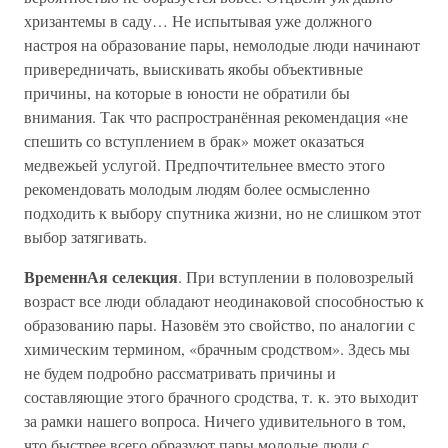
хризантемы в саду… Не испытывая уже должного
настроя на образование пары, немолодые люди начинают
привередничать, выискивать якобы объективные
причины, на которые в юности не обратили бы
внимания. Так что распространённая рекомендация «не
спешить со вступлением в брак» может оказаться
медвежьей услугой. Предпочтительнее вместо этого
рекомендовать молодым людям более осмысленно
подходить к выбору спутника жизни, но не слишком этот
выбор затягивать.
ВременнАя селекция
. При вступлении в половозрелый
возраст все люди обладают неодинаковой способностью к
образованию пары. Назовём это свойство, по аналогии с
химическим термином, «брачным сродством». Здесь мы
не будем подробно рассматривать причины и
составляющие этого брачного сродства, т. к. это выходит
за рамки нашего вопроса. Ничего удивительного в том,
что быстрее всего образуют пары молодые люди с