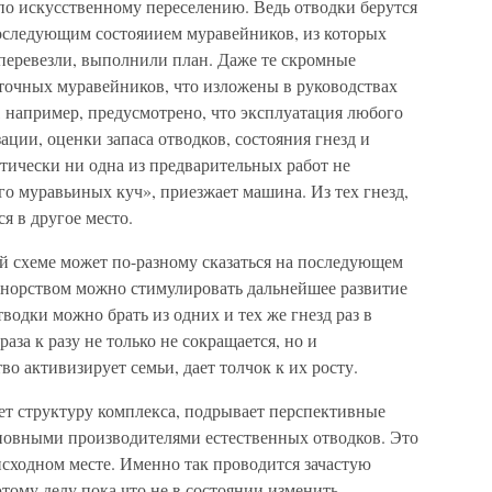
 по искусственному переселению. Ведь отводки берутся
последующим состояиием муравейников, из которых
, перевезли, выполнили план. Даже те скромные
точных муравейников, что изложены в руководствах
 например, предусмотрено, что эксплуатация любого
ации, оценки запаса отводков, состояния гнезд и
тически ни одна из предварительных работ не
го муравьиных куч», приезжает машина. Из тех гнезд,
ся в другое место.
ой схеме может по-разному сказаться на последующем
онорством можно стимулировать дальнейшее развитие
тводки можно брать из одних и тех же гнезд раз в
раза к разу не только не сокращается, но и
о активизирует семьи, дает толчок к их росту.
ет структуру комплекса, подрывает перспективные
новными производителями естественных отводков. Это
исходном месте. Именно так проводится зачастую
тому делу пока что не в состоянии изменить