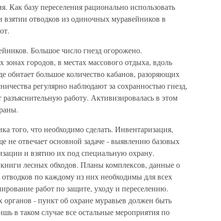
я. Как базу переселения рационально использовать
и взятии отводков из одиночных муравейников в
от.
ейников. Большое число гнезд огорожено.
зонах городов, в местах массового отдыха, вдоль
где обитает большое количество кабанов, разоряющих
сничества регулярно наблюдают за сохранностью гнезд,
 разъяснительную работу. Активизировалась в этом
раны.
ика того, что необходимо сделать. Инвентаризация,
е не отвечает основной задаче - выявлению базовых
изации и взятию их под специальную охрану.
книги лесных обходов. Планы комплексов, данные о
е отводков по каждому из них необходимы для всех
нирование работ по защите, уходу и переселению.
 органов - пункт об охране муравьев должен быть
ишь в таком случае все остальные мероприятия по