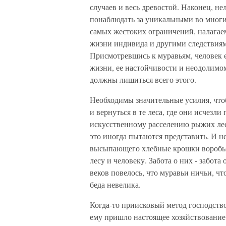
случаев и весь древостой. Наконец, н
понаблюдать за уникальными во многи
самых жестоких ограничений, налага
жизни индивида и другими следствиям
Присмотревшись к муравьям, человек 
жизни, ее настойчивости и неодолимо
должны лишиться всего этого.
Необходимы значительные усилия, что
и вернуться в те леса, где они исчезл
искусственному расселению рыжих лесн
это иногда пытаются представить. И н
высыпающего хлебные крошки воробья
лесу и человеку. Забота о них - забота
веков повелось, что муравьи ничьи, что 
беда невелика.
Когда-то приисковый метод господствов
ему пришло настоящее хозяйствование