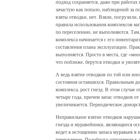
подход сохраняется, даже при работах
зачастую как попало, наблюдений за 
взяты отводки, нет. Взяли, погрузили
правила использования комплексов ма
по переселению, не выполняются. Там,
комплекса начинается с его инвентариз
составления плана эксплуатации. Прак
выполняется. Просто в места, где «мно
что поближе, берутся отводки и увозят
А ведь взятие отводков по той или ин
состояния оставшихся. Правильным д
комплекса, рост гнезд. В этом случае о
четыре года, причем запас отводков от 
увеличивается. Периодическое донорств
Неправильное взятие отводков наруша
гнезда и муравейники, являющиеся ос
ведет к истощению запаса муравьев в 
переселение. Подобиого отношения к э