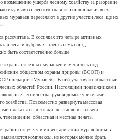
по возмещению ущерба лесному хозяйству за разорение
актику вывоз с лесосек главного пользоваяия всех
ых муравьев переселяют в другие участки леса, ще их
ла.
в рассчитана. В сосияках это четыре активных
тар леса, в дубравах - шесть-семь гнезд.
но быть соответствеино больше.
е охраны полезных муравьев изменилось под
оссийским обществом охраны природы (ВООП) и
ФСР операции «Муравей». В ней участвуют областные
лесных областей России. Настоящими подвижниками
и школьные лесничества, руководимые учителями
о хозяйства. Повсеместно развернута массовая
ами плакаты и листовки, выставлены тысячи
 телевидение, областная и местная печать.
я работа по учету и инвентаризации муравейников.
, выявляются комплексы, из которых можно брать