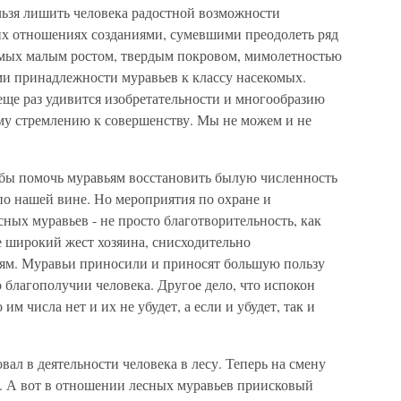
ельзя лишить человека радостной возможности
х отношениях созданиями, сумевшими преодолеть ряд
емых малым ростом, твердым покровом, мимолетностью
и принадлежности муравьев к классу насекомых.
еще раз удивится изобретательности и многообразию
му стремлению к совершенству. Мы не можем и не
бы помочь муравьям восстановить былую численность
и по нашей вине. Но мероприятия по охране и
ых муравьев - не просто благотворительность, как
е широкий жест хозяина, снисходительно
м. Муравьи приносили и приносят большую пользу
 о благополучии человека. Другое дело, что испокон
им числа нет и их не убудет, а если и убудет, так и
ал в деятельности человека в лесу. Теперь на смену
. А вот в отношении лесных муравьев приисковый