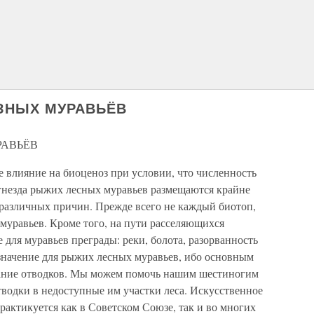
ЗНЫХ МУРАВЬЁВ
РАВЬЁВ
 влияние на биоценоз при условии, что численность
 гнезда рыжих лесных муравьев размещаются крайне
 различных причин. Прежде всего не каждый биотоп,
 муравьев. Кроме того, на пути расселяющихся
для муравьев преграды: реки, болота, разорванность
т значение для рыжих лесных муравьев, ибо основным
вание отводков. Мы можем помочь нашим шестиногим
водки в недоступные им участки леса. Искусственное
актикуется как в Советском Союзе, так и во многих