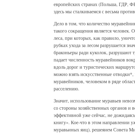
европейских странах (Польша, ГДР, ФР
здесь мы сталкиваемся с весьма проти
Дело в том, что количество муравейн
такого сокращения является человек.
леса, при которых, как правило, унич
рубках ухода за лесом разрушается зн
браконьеры ради куколок, разрушают 
падает численность муравейников вок
вдоль дорог и туристических маршрутов
можно взять искусственные отводки*, 
муравейников, человеком в ряде област
расселению.
Значит, использование муравьев невоз
со стороны хозяйственных органов и в
эффективной уже сейчас, не дожидаяс
книгу». Кое-что в этом направлении у
муравьиных яиц), решеяием Совета М