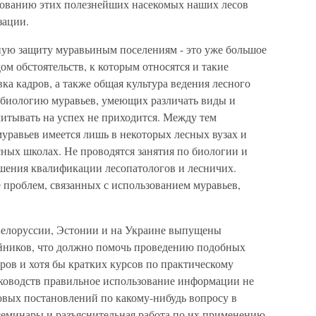
зованию этих полезнейших насекомых наших лесов
зации.
ую защиту муравьиным поселениям - это уже большое
ом обстоятельств, к которым относятся и такие
ка кадров, а также общая культура ведения лесного
х биологию муравьев, умеющих различать виды и
итывать на успех не приходится. Между тем
уравьев имеется лишь в некоторых лесных вузах и
сных школах. Не проводятся занятия по биологии и
шения квалификации лесопатологов и лесничих.
 проблем, связанных с использованием муравьев,
Белоруссии, Эстонии и на Украине выпущены
йников, что должно помочь проведению подобных
ров и хотя бы кратких курсов по практическому
ководств правильное использование информации не
овых постановлений по какому-нибудь вопросу в
семинары и разъяснительная работа по их применению.