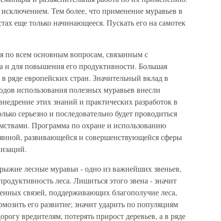
 исключением. Тем более, что применение муравьев в
стах еще только начинающееся. Пускать его на самотек
я по всем основным вопросам, связанным с
са и для повышения его продуктивности. Большая
 в ряде европейских стран. Значительный вклад в
тодов использования полезных муравьев внесли
внедрение этих знаний и практических разработок в
колько серьезно и последовательно будет проводиться
мствами. Программа по охране и использованию
оянной, развивающейся и совершенствующейся сферы
низаций.
 рыжие лесные муравьи - одно из важнейших звеньев,
одуктивность леса. Лишиться этого звена - значит
венных связей, поддерживающих благополучие леса,
рмозить его развитие; значит ударить по популяциям
рогу вредителям, потерять прирост деревьев, а в ряде