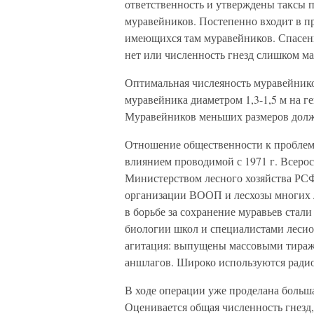
ответственность и утверждены таксы 
муравейников. Постепенно входит в пр
имеющихся там муравейников. Спасенн
нет или численность гнезд слишком ма
Оптимальная числеяность муравейнико
муравейника диаметром 1,3-1,5 м на гек
Муравейников меньших размеров долж
Отношение общественности к проблем
влиянием проводимой с 1971 г. Всер
Министерством лесного хозяйства РС
организации ВООП и лесхозы многих 
в борьбе за сохранение муравьев стал
биологии школ и специалистами лесиог
агитация: выпущены массовыми тираж
аншлагов. Широко используются радио,
В ходе операции уже проделана больша
Оценивается общая численность гнезд