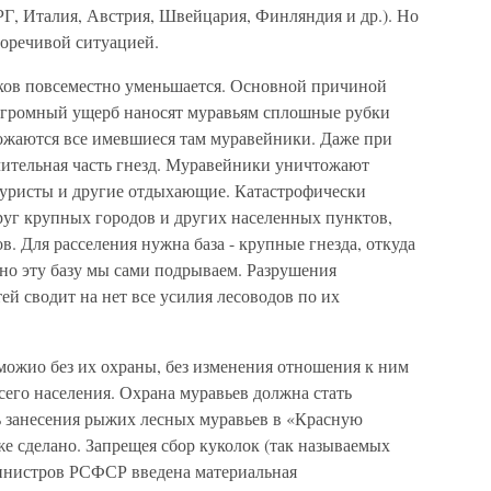
Г, Италия, Австрия, Швейцария, Финляндия и др.). Но
воречивой ситуацией.
иков повсеместно уменьшается. Основной причиной
 Огромный ущерб наносят муравьям сплошные рубки
тожаются все имевшиеся там муравейники. Даже при
ачительная часть гнезд. Муравейники уничтожают
туристы и другие отдыхающие. Катастрофически
руг крупных городов и других населенных пунктов,
. Для расселения нужна база - крупные гнезда, откуда
но эту базу мы сами подрываем. Разрушения
ей сводит на нет все усилия лесоводов по их
можио без их охраны, без изменения отношения к ним
сего населения. Охрана муравьев должна стать
ь занесения рыжих лесных муравьев в «Красную
же сделано. Запрещея сбор куколок (так называемых
инистров РСФСР введена материальная