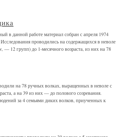
дика
ый в данной работе материал собран с апреля 1974
. Исследования проводились на содержащихся в неволе
v, — 12 групп) до 1-месячного возраста, из них на 78
одили на 78 ручных волках, выращенных в неволе с
аста, а на 39 из них — до полового созревания.
юдений за 4 семьями диких волков, приученных к
сперименты проводили на 39 волках с 5-месячного