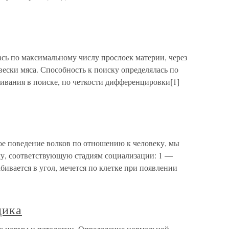
сь по максимальному числу прослоек материи, через
вески мяса. Способность к поиску определялась по
ивания в поиске, по четкости дифференцировки[1]
е поведение волков по отношению к человеку, мы
у, соответствующую стадиям социализации: 1 —
абивается в угол, мечется по клетке при появлении
дика
рос нормы и патологии. Определение нормальной