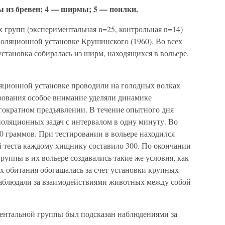
ы из бревен; 4 — ширмы; 5 — поилки.
 групп (экспериментальная n=25, контрольная n=14)
поляционной установке Крушинского (1960). Во всех
 установка собиралась из ширм, находящихся в вольере,
яционной установке проводили на голодных волках
ирования особое внимание уделяли динамике
гократном предъявлении. В течение опытного дня
поляционных задач с интервалом в одну минуту. Во
50 граммов. При тестировании в вольере находился
й теста каждому хищнику составило 300. По окончании
уппы в их вольере создавались такие же условия, как
их обитания обогащалась за счет установки крупных
наблюдали за взаимодействиями животных между собой
ентальной группы был подсказан наблюдениями за