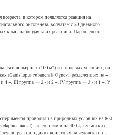
 возраста, в котором появляется реакция на
натального онтогенеза, волчатам с 20-дневного
дых крыс, наблюдая за их реакцией. Параллельно
ался в вольерных (100 м2) и в полевых условиях, на
х (Canis lupus cubanensis Ognev), разделенных на 4
и 4 +, III группа — 2 › и 2 +, IV группа — 3 › и 1 +. У
ксперименты проводили в природных условиях на 860
 elaphus marsal) с оленятами и на 300 дагестанских
ми.Изучали реакцию диких копытных на человека и на