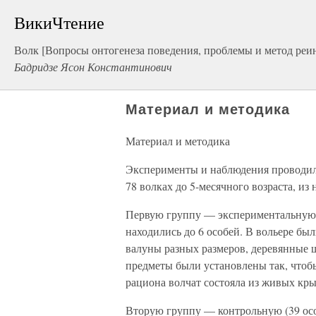
ВикиЧтение
Волк [Вопросы онтогенеза поведения, проблемы и метод реи
Бадридзе Ясон Константинович
Материал и методика
Материал и методика
Эксперименты и наблюдения проводили 
78 волках до 5-месячного возраста, из
Первую группу — экспериментальную (
находились до 6 особей. В вольере б
валуны разных размеров, деревянные ш
предметы были установлены так, чтобы
рациона волчат состояла из живых кры
Вторую группу — контрольную (39 осо