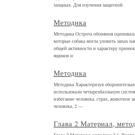
хищных. Для изучения защитной
Методика
Методика Острота обоняния оценивала
которые собака могла уловить запах на
общей активности и характеру принюх
ящиков и
Методика
Методика Характеризуя оборонительно
использовали четырехбалльную систем
избегание человека, страх, животное з
человека, 2 —
Глава 2 Материал, мето
Глава 2 Материал, методика 2.1. Воп