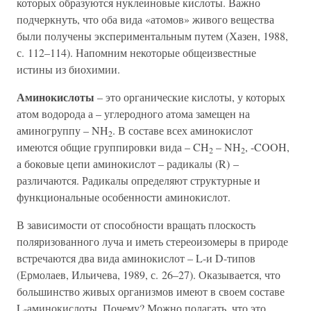
которых образуются нуклеиновые кислоты. Важно
подчеркнуть, что оба вида «атомов» живого вещества
были получены экспериментальным путем (Хазен, 1988,
с. 112–114). Напомним некоторые общеизвестные
истины из биохимии.
Аминокислоты
– это органические кислоты, у которых
атом водорода а – углеродного атома замещен на
аминогруппу – NH
. В составе всех аминокислот
2
имеются общие группировки вида – CH
– NH
, -COOH,
2
2
а боковые цепи аминокислот – радикалы (R) –
различаются. Радикалы определяют структурные и
функциональные особенности аминокислот.
В зависимости от способности вращать плоскость
поляризованного луча и иметь стереоизомеры в природе
встречаются два вида аминокислот – L-и D-типов
(Ермолаев, Ильичева, 1989, с. 26–27). Оказывается, что
большинство живых организмов имеют в своем составе
L-аминокислоты. Почему? Можно полагать, что это