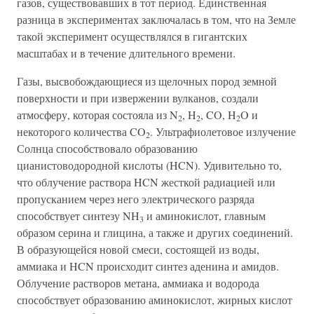
газов, существовавших в тот период. Единственная
разница в экспериментах заключалась в том, что на Земле
такой эксперимент осуществлялся в гигантских
масштабах и в течение длительного времени.
Газы, высвобождающиеся из щелочных пород земной
поверхности и при извержении вулканов, создали
атмосферу, которая состояла из N
, H
, CO, H
O и
2
2
2
некоторого количества CO
. Ультрафиолетовое излучение
2
Солнца способствовало образованию
цианистоводородной кислоты (HCN). Удивительно то,
что облучение раствора HCN жесткой радиацией или
пропусканием через него электрического разряда
способствует синтезу NH
и аминокислот, главным
3
образом серина и глицина, а также и других соединений.
В образующейся новой смеси, состоящей из воды,
аммиака и HCN происходит синтез аденина и амидов.
Облучение растворов метана, аммиака и водорода
способствует образованию аминокислот, жирных кислот