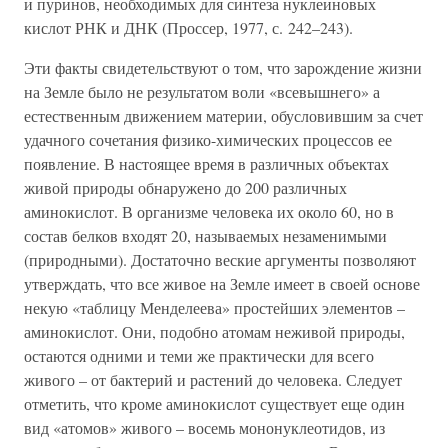
и пуринов, необходимых для синтеза нуклеиновых
кислот РНК и ДНК (Проссер, 1977, с. 242–243).
Эти факты свидетельствуют о том, что зарождение жизни
на Земле было не результатом воли «всевышнего» а
естественным движением материи, обусловившим за счет
удачного сочетания физико-химических процессов ее
появление. В настоящее время в различных объектах
живой природы обнаружено до 200 различных
аминокислот. В организме человека их около 60, но в
состав белков входят 20, называемых незаменимыми
(природными). Достаточно веские аргументы позволяют
утверждать, что все живое на Земле имеет в своей основе
некую «таблицу Менделеева» простейших элементов –
аминокислот. Они, подобно атомам неживой природы,
остаются одними и теми же практически для всего
живого – от бактерий и растений до человека. Следует
отметить, что кроме аминокислот существует еще один
вид «атомов» живого – восемь мононуклеотидов, из