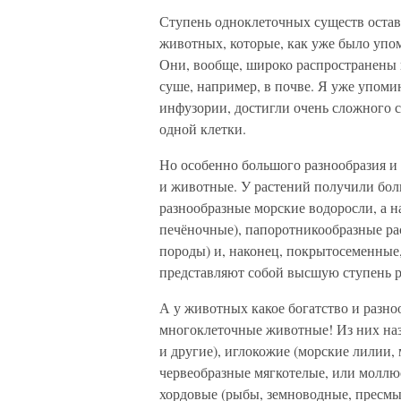
Ступень одноклеточных существ остав
животных, которые, как уже было упом
Они, вообще, широко распространены в
суше, например, в почве. Я уже упом
инфузории, достигли очень сложного с
одной клетки.
Но особенно большого разнообразия и
и животные. У растений получили боль
разнообразные морские водоросли, а 
печёночные), папоротникообразные ра
породы) и, наконец, покрытосеменные,
представляют собой высшую ступень р
А у животных какое богатство и разн
многоклеточные животные! Из них наз
и другие), иглокожие (морские лилии, 
червеобразные мягкотелые, или моллюс
хордовые (рыбы, земноводные, пресм