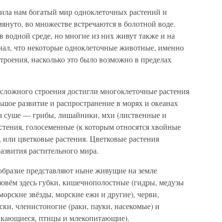
ила нам богатый мир одноклеточных растений и
януто, во множестве встречаются в болотной воде.
 водной среде, но многие из них живут также и на
инал, что некоторые одноклеточные животные, именно
троения, насколько это было возможно в пределах
 сложного строения достигли многоклеточные растения
шое развитие и распространение в морях и океанах
на суше — грибы, лишайники, мхи (лиственные и
стения, голосеменные (к которым относятся хвойные
 или цветковые растения. Цветковые растения
азвития растительного мира.
ообразие представляют ныне живущие на земле
овём здесь губки, кишечнополостные (гидры, медузы
морские звёзды, морские ежи и другие), черви,
ки, членистоногие (раки, пауки, насекомые) и
ыкающиеся, птицы и млекопитающие).