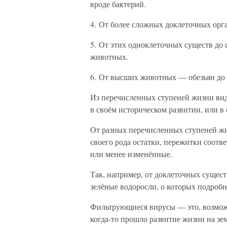
вроде бактерий.
4. От более сложных доклеточных орг
5. От этих одноклеточных существ до
животных.
6. От высших животных — обезьян до 
Из перечисленных ступеней жизни вид
в своём историческом развитии, или в 
От разных перечисленных ступеней ж
своего рода остатки, пережитки соотв
или менее изменённые.
Так, например, от доклеточных сущест
зелёные водоросли, о которых подробне
Фильтрующиеся вирусы — это, возможн
когда-то прошло развитие жизни на зе