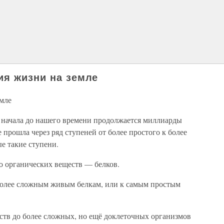
ия жизни на земле
емле
о начала до нашего времени продолжается миллиарды
е прошла через ряд ступеней от более простого к более
е такие ступени.
о органических веществ — белков.
 более сложным живым белкам, или к самым простым
ств до более сложных, но ещё доклеточных организмов