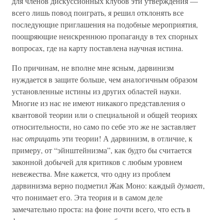
для членов дискуссионных клубов эти утверждения —
всего лишь повод поиграть, я решил отклонять все
последующие приглашения на подобные мероприятия,
поощряющие неискреннюю пропаганду в тех спорных
вопросах, где на карту поставлена научная истина.
По причинам, не вполне мне ясным, дарвинизм
нуждается в защите больше, чем аналогичным образом
установленные истины из других областей науки.
Многие из нас не имеют никакого представления о
квантовой теории или о специальной и общей теориях
относительности, но само по себе это же не заставляет
нас
отрицать
эти теории! А дарвинизм, в отличие, к
примеру, от “эйнштейнизма”, как будто бы считается
законной добычей для критиков с любым уровнем
невежества. Мне кажется, что одну из проблем
дарвинизма верно подметил Жак Моно: каждый
думает
,
что понимает его. Эта теория и в самом деле
замечательно проста: на фоне почти всего, что есть в