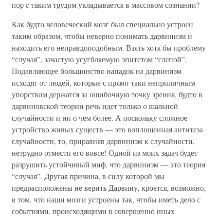
пор c таким трудом укладывается в массовом сознании?
Как будто человеческий мозг был специально устроен
таким образом, чтобы неверно понимать дарвинизм и
находить его неправдоподобным. Взять хотя бы проблему
“случая”, зачастую усугбляемую эпитетом “слепой”.
Подавляющее большинство нападок на дарвинизм
исходят от людей, которые с прямо-таки неприличным
упорством держатся за ошибочную точку зрения, будто в
дарвиновской теории речь идет только о шальной
случайности и ни о чем более. А поскольку сложное
устройство живых существ — это воплощенная антитеза
случайности, то, приравняв дарвинизм к случайности,
нетрудно отмести его вовсе! Одной из моих задач будет
разрушить устойчивый миф, что дарвинизм — это теория
“случая”. Другая причина, в силу которой мы
предрасположены не верить Дарвину, кроется, возможно,
в том, что наши мозги устроены так, чтобы иметь дело с
событиями, происходящими в совершенно иных