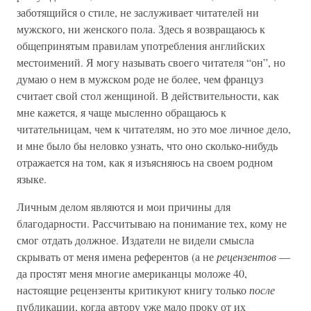
заботящийся о стиле, не заслуживает читателей ни
мужского, ни женского пола. Здесь я возвращаюсь к
общепринятым правилам употребления английских
местоимений. Я могу называть своего читателя “он”, но
думаю о нем в мужском роде не более, чем француз
считает свой стол женщиной. В действительности, как
мне кажется, я чаще мысленно обращаюсь к
читательницам, чем к читателям, но это мое личное дело,
и мне было бы неловко узнать, что оно сколько-нибудь
отражается на том, как я изъясняюсь на своем родном
языке.
Личным делом являются и мои причины для
благодарности. Рассчитываю на понимание тех, кому не
смог отдать должное. Издатели не видели смысла
скрывать от меня имена референтов (а не
рецензентов
—
да простят меня многие американцы моложе 40,
настоящие рецензенты критикуют книгу только
после
публикации, когда автору уже мало проку от их