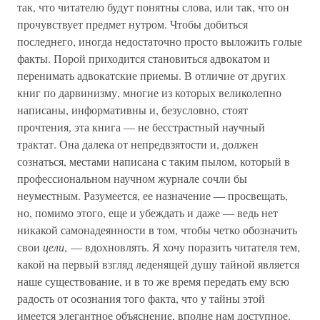
так, что читателю будут понятны слова, или так, что он
прочувствует предмет нутром. Чтобы добиться
последнего, иногда недостаточно просто выложить голые
факты. Порой приходится становиться адвокатом и
перенимать адвокатские приемы. В отличие от других
книг по дарвинизму, многие из которых великолепно
написаны, информативны и, безусловно, стоят
прочтения, эта книга — не бесстрастный научный
трактат. Она далека от непредвзятости и, должен
сознаться, местами написана с таким пылом, который в
профессиональном научном журнале сочли бы
неуместным. Разумеется, ее назначение — просвещать,
но, помимо этого, еще и убеждать и даже — ведь нет
никакой самонадеянности в том, чтобы четко обозначить
свои
цели
, — вдохновлять. Я хочу поразить читателя тем,
какой на первый взгляд леденящей душу тайной является
наше существование, и в то же время передать ему всю
радость от осознания того факта, что у тайны этой
имеется элегантное объяснение, вполне нам доступное.