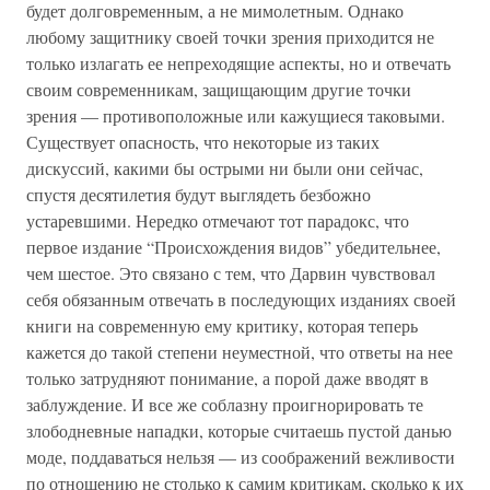
будет долговременным, а не мимолетным. Однако
любому защитнику своей точки зрения приходится не
только излагать ее непреходящие аспекты, но и отвечать
своим современникам, защищающим другие точки
зрения — противоположные или кажущиеся таковыми.
Существует опасность, что некоторые из таких
дискуссий, какими бы острыми ни были они сейчас,
спустя десятилетия будут выглядеть безбожно
устаревшими. Нередко отмечают тот парадокс, что
первое издание “Происхождения видов” убедительнее,
чем шестое. Это связано с тем, что Дарвин чувствовал
себя обязанным отвечать в последующих изданиях своей
книги на современную ему критику, которая теперь
кажется до такой степени неуместной, что ответы на нее
только затрудняют понимание, а порой даже вводят в
заблуждение. И все же соблазну проигнорировать те
злободневные нападки, которые считаешь пустой данью
моде, поддаваться нельзя — из соображений вежливости
по отношению не столько к самим критикам, сколько к их