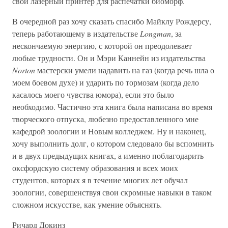
свой лазерный принтер для распечатки биоморф.
В очередной раз хочу сказать спасибо Майклу Рождерсу,
теперь работающему в издательстве
Longman
, за
нескончаемую энергию, с которой он преодолевает
любые трудности. Он и Мэри Каннейн из издательства
Norton
мастерски умели надавить на газ (когда речь шла о
моем боевом духе) и ударить по тормозам (когда дело
касалось моего чувства юмора), если это было
необходимо. Частично эта книга была написана во время
творческого отпуска, любезно предоставленного мне
кафедрой зоологии и Новым колледжем. Ну и наконец,
хочу выполнить долг, о котором следовало бы вспомнить
и в двух предыдущих книгах, а именно поблагодарить
оксфордскую систему образования и всех моих
студентов, которых я в течение многих лет обучал
зоологии, совершенствуя свои скромные навыки в таком
сложном искусстве, как умение объяснять.
Ричард Докинз