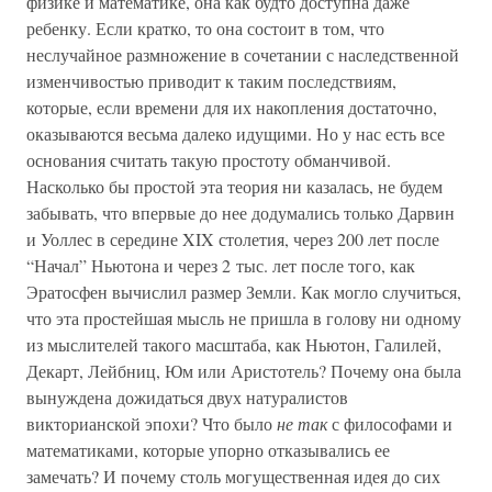
физике и математике, она как будто доступна даже
ребенку. Если кратко, то она состоит в том, что
неслучайное размножение в сочетании с наследственной
изменчивостью приводит к таким последствиям,
которые, если времени для их накопления достаточно,
оказываются весьма далеко идущими. Но у нас есть все
основания считать такую простоту обманчивой.
Насколько бы простой эта теория ни казалась, не будем
забывать, что впервые до нее додумались только Дарвин
и Уоллес в середине XIX столетия, через 200 лет после
“Начал” Ньютона и через 2 тыс. лет после того, как
Эратосфен вычислил размер Земли. Как могло случиться,
что эта простейшая мысль не пришла в голову ни одному
из мыслителей такого масштаба, как Ньютон, Галилей,
Декарт, Лейбниц, Юм или Аристотель? Почему она была
вынуждена дожидаться двух натуралистов
викторианской эпохи? Что было
не так
с философами и
математиками, которые упорно отказывались ее
замечать? И почему столь могущественная идея до сих