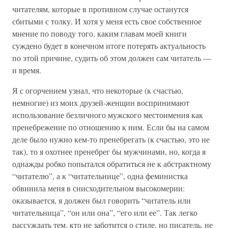
читателям, которые в противном случае останутся
сбитыми с толку. И хотя у меня есть свое собственное
мнение по поводу того, каким главам моей книги
суждено будет в конечном итоге потерять актуальность
по этой причине, судить об этом должен сам читатель —
и время.
Я с огорчением узнал, что некоторые (к счастью,
немногие) из моих друзей-женщин воспринимают
использование безличного мужского местоимения как
пренебрежение по отношению к ним. Если бы на самом
деле было нужно кем-то пренебрегать (к счастью, это не
так), то я охотнее пренебрег бы мужчинами, но, когда я
однажды робко попытался обратиться не к абстрактному
“читателю”, а к “читательнице”, одна феминистка
обвинила меня в снисходительном высокомерии:
оказывается, я должен был говорить “читатель или
читательница”, “он или она”, “его или ее”. Так легко
рассуждать тем, кто не заботится о стиле, но писатель, не