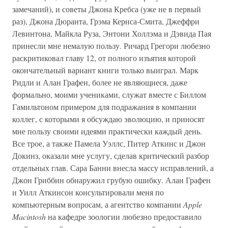
замечаний), и советы Джона Кребса (уже не в первый
раз), Джона Дюранта, Грэма Кернса-Смита, Джеффри
Левинтона, Майкла Руза, Энтони Холлэма и Дэвида Пая
принесли мне немалую пользу. Ричард Грегори любезно
раскритиковал главу 12, от полного изъятия которой
окончательный вариант книги только выиграл. Марк
Ридли и Алан Графен, более не являющиеся, даже
формально, моими учениками, служат вместе с Биллом
Гамильтоном примером для подражания в компании
коллег, с которыми я обсуждаю эволюцию, и приносят
мне пользу своими идеями практически каждый день.
Все трое, а также Памела Уэллс, Питер Аткинс и Джон
Докинз, оказали мне услугу, сделав критический разбор
отдельных глав. Сара Банни внесла массу исправлений, а
Джон Гриббин обнаружил грубую ошибку. Алан Графен
и Уилл Аткинсон консультировали меня по
компьютерным вопросам, а агентство компании
Apple
Macintosh
на кафедре зоологии любезно предоставило