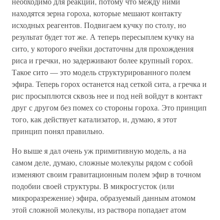
необходимо для реакции, потому что между ними
находятся зерна гороха, которые мешают контакту
исходных реагентов. Подвигаем кучку по столу, но
результат будет тот же. А теперь пересыплем кучку на
сито, у которого ячейки достаточны для прохождения
риса и гречки, но задерживают более крупный горох.
Такое сито — это модель структурированного полем
эфира. Теперь горох останется над сеткой сита, а гречка и
рис просыплются сквозь нее и под ней войдут в контакт
друг с другом без помех со стороны гороха. Это принцип
того, как действует катализатор, и, думаю, я этот
принцип понял правильно.
Но выше я дал очень уж примитивную модель, а на
самом деле, думаю, сложные молекулы рядом с собой
изменяют своим гравитационным полем эфир в точном
подобии своей структуры. В микросгусток (или
микроразрежение) эфира, образуемый данным атомом
этой сложной молекулы, из раствора попадает атом