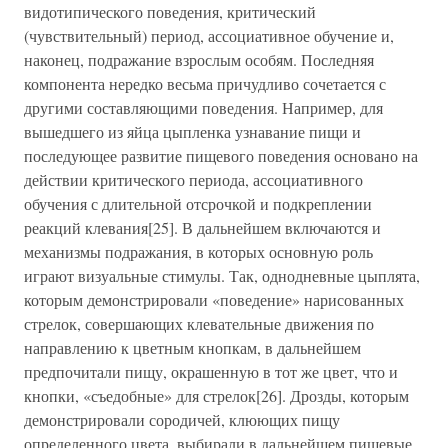
видотипического поведения, критический
(чувствительный) период, ассоциативное обучение и,
наконец, подражание взрослым особям. Последняя
компонента нередко весьма причудливо сочетается с
другими составляющими поведения. Например, для
вышедшего из яйца цыпленка узнавание пищи и
последующее развитие пищевого поведения основано на
действии критического периода, ассоциативного
обучения с длительной отсрочкой и подкреплении
реакций клевания[25]. В дальнейшем включаются и
механизмы подражания, в которых основную роль
играют визуальные стимулы. Так, однодневные цыплята,
которым демонстрировали «поведение» нарисованных
стрелок, совершающих клевательные движения по
направлению к цветным кнопкам, в дальнейшем
предпочитали пищу, окрашенную в тот же цвет, что и
кнопки, «съедобные» для стрелок[26]. Дрозды, которым
демонстрировали сородичей, клюющих пищу
определенного цвета, выбирали в дальнейшем пищевые