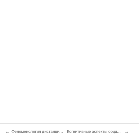
←
→
Феноменология дистанционного обучения
Когнитивные аспекты социального обучения