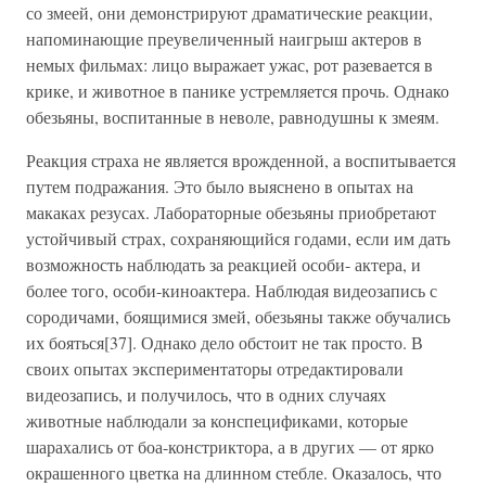
со змеей, они демонстрируют драматические реакции,
напоминающие преувеличенный наигрыш актеров в
немых фильмах: лицо выражает ужас, рот разевается в
крике, и животное в панике устремляется прочь. Однако
обезьяны, воспитанные в неволе, равнодушны к змеям.
Реакция страха не является врожденной, а воспитывается
путем подражания. Это было выяснено в опытах на
макаках резусах. Лабораторные обезьяны приобретают
устойчивый страх, сохраняющийся годами, если им дать
возможность наблюдать за реакцией особи- актера, и
более того, особи-киноактера. Наблюдая видеозапись с
сородичами, боящимися змей, обезьяны также обучались
их бояться[37]. Однако дело обстоит не так просто. В
своих опытах экспериментаторы отредактировали
видеозапись, и получилось, что в одних случаях
животные наблюдали за конспецификами, которые
шарахались от боа-констриктора, а в других — от ярко
окрашенного цветка на длинном стебле. Оказалось, что