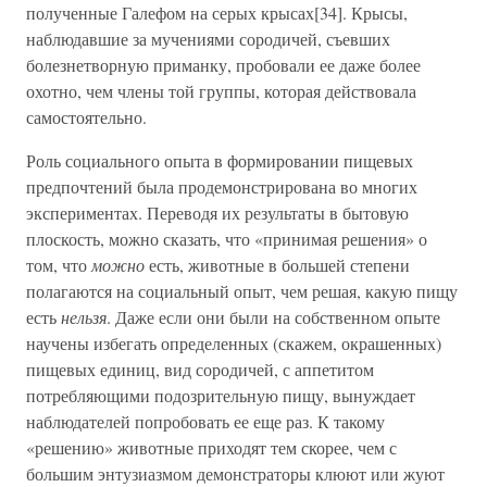
полученные Галефом на серых крысах[34]. Крысы,
наблюдавшие за мучениями сородичей, съевших
болезнетворную приманку, пробовали ее даже более
охотно, чем члены той группы, которая действовала
самостоятельно.
Роль социального опыта в формировании пищевых
предпочтений была продемонстрирована во многих
экспериментах. Переводя их результаты в бытовую
плоскость, можно сказать, что «принимая решения» о
том, что
можно
есть, животные в большей степени
полагаются на социальный опыт, чем решая, какую пищу
есть
нельзя
. Даже если они были на собственном опыте
научены избегать определенных (скажем, окрашенных)
пищевых единиц, вид сородичей, с аппетитом
потребляющими подозрительную пищу, вынуждает
наблюдателей попробовать ее еще раз. К такому
«решению» животные приходят тем скорее, чем с
большим энтузиазмом демонстраторы клюют или жуют