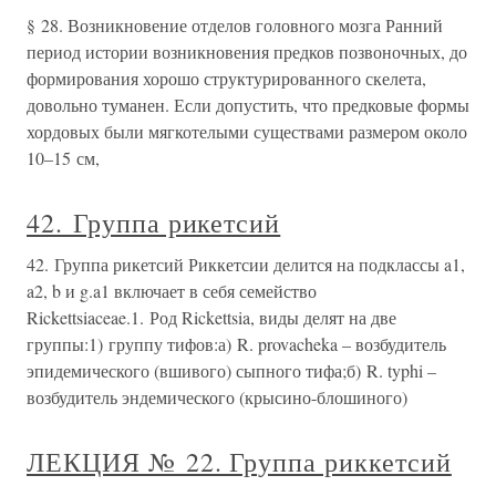
§ 28. Возникновение отделов головного мозга Ранний
период истории возникновения предков позвоночных, до
формирования хорошо структурированного скелета,
довольно туманен. Если допустить, что предковые формы
хордовых были мягкотелыми существами размером около
10–15 см,
42. Группа рикетсий
42. Группа рикетсий Риккетсии делится на подклассы a1,
a2, b и g.a1 включает в себя семейство
Rickettsiaceae.1. Род Rickettsia, виды делят на две
группы:1) группу тифов:а) R. provacheka – возбудитель
эпидемического (вшивого) сыпного тифа;б) R. typhi –
возбудитель эндемического (крысино-блошиного)
ЛЕКЦИЯ № 22. Группа риккетсий