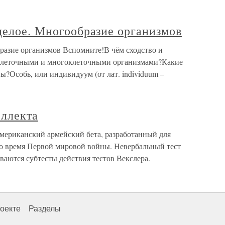
целое. Многообразие организмов
бразие организмов Вспомните!В чём сходство и
клеточными и многоклеточными организмами?Какие
?Особь, или индивидуум (от лат. individuum –
ллекта
ериканский армейский бета, разработанный для
во время Первой мировой войны. Невербальный тест
ваются субтесты действия тестов Векслера.
оекте
Разделы