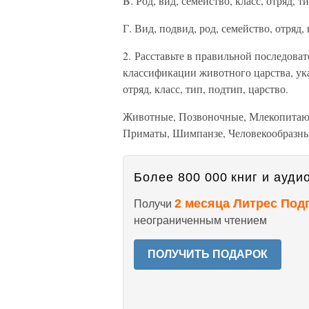
B. Род, вид, семейство, класс, отряд, т
Г. Вид, подвид, род, семейство, отряд,
2. Расставьте в правильной последова
классификации животного царства, ука
отряд, класс, тип, подтип, царство.
Животные, Позвоночные, Млекопитаю
Приматы, Шимпанзе, Человекообразны
Более 800 000 книг и аудио
2 месяца Литрес Под
Получи
неограниченным чтением
ПОЛУЧИТЬ ПОДАРОК