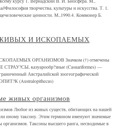
сему курсу 1. Вернадский В. И. Биосфера. М.,
а//Философия творчества, культуры и искусства. Т. 1.
щечеловеческие ценности. М.,1990.4. Коммонер Б.
 ЖИВЫХ И ИСКОПАЕМЫХ
ОПАЕМЫХ ОРГАНИЗМОВ Значком (†) отмечены
ТРАУ?СЫ, казуарообр?зные (Casuariformes) —
ограниченный Австралийской зоогеографической
ИТ?К (Australopithecus)
еме живых организмов
анизмов Любое из живых существ, обитающих на нашей
 или иному таксону. Этим термином именуют значимые
ы организмов. Таксоны высшего ранга, несводимые в