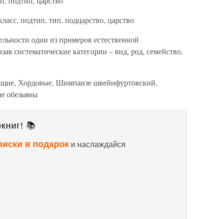
ип, подтип, царство
 класс, подтип, тип, подцарство, царство
тельности один из примеров естественной
зав систематические категории – вид, род, семейство,
щие, Хордовые, Шимпанзе швейнфуртовский,
е обезьяны
книг! 📚
писки в подарок
и наслаждайся