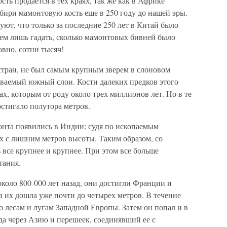
сть продается в тех краях, так же как в Африке
бири мамонтовую кость еще в 250 году до нашей эры.
ют, что только за последние 250 лет в Китай было
ем лишь гадать, сколько мамонтовых бивней было
вно, сотни тысяч!
тран, не был самым крупным зверем в слоновом
ываемый южный слон. Кости далеких предков этого
х, которым от роду около трех миллионов лет. Но в те
остигало полутора метров.
онта появились в Индии; судя по ископаемым
х с лишним метров высоты. Таким образом, со
все крупнее и крупнее. При этом все больше
тания.
около 800 000 лет назад, они достигли Франции и
 их дошла уже почти до четырех метров. В течение
 лесам и лугам Западной Европы. Затем он попал и в
а через Азию и перешеек, соединявший ее с