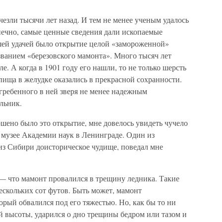
езли тысячи лет назад. И тем не менее ученым удалось
нечно, самые ценные сведения дали ископаемые
шей удачей было открытие целой «замороженной»
азванием «березовского мамонта». Много тысяч лет
е. А когда в 1901 году его нашли, то не только шерсть
 пища в желудке оказались в прекрасной сохранности.
гребенного в ней зверя не менее надежным
льник.
ршено было это открытие, мне довелось увидеть чучело
 музее Академии наук в Ленинграде. Один из
из Сибири доисторическое чудище, поведал мне
— что мамонт провалился в трещину ледника. Такие
ескольких сот футов. Быть может, мамонт
орый обвалился под его тяжестью. Но, как бы то ни
ой высоты, ударился о дно трещины бедром или тазом и