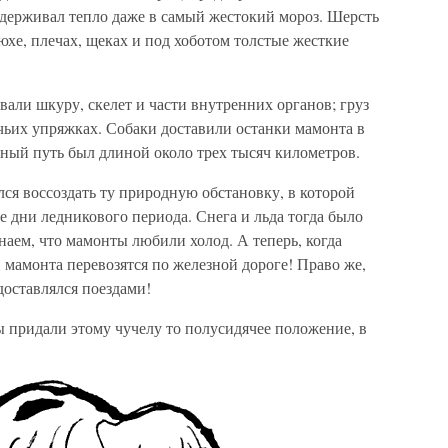
удерживал тепло даже в самый жестокий мороз. Шерсть
юхе, плечах, щеках и под хоботом толстые жесткие
вали шкуру, скелет и части внутренних органов; груз
чьих упряжках. Собаки доставили останки мамонта в
анный путь был длиной около трех тысяч километров.
ся воссоздать ту природную обстановку, в которой
е дни ледникового периода. Снега и льда тогда было
наем, что мамонты любили холод. А теперь, когда
и мамонта перевозятся по железной дороге! Право же,
доставлялся поездами!
ы придали этому чучелу то полусидячее положение, в