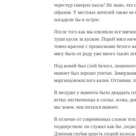
чересчур скверно пахла! Не знаю, что
образом. У местных жителей также не 
посадили бы в острог.
После того как мы извлекли все мягкое
туши кусок за куском. Порой мясо ни
темно-красное с прожилками белого жир
мясу было от роду уже много тысяч лет
Под кожей был слой белого, лишенного
мамонт был хорошо упитан. Замерзшая
марганцовокислого калия. Оттаивая, э
В желудке у мамонта было двадцать с
ветки лиственницы и сосны, осока, ди
мы знаем, чем питался мамонт.
В отличие от современных слонов те
подшерстком: он служил как бы „подк
Длинная грубая шерсть (порой волосы 