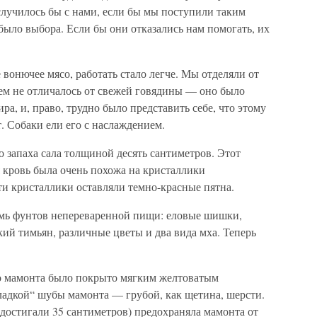
 случилось бы с нами, если бы мы поступили таким
было выбора. Если бы они отказались нам помогать, их
 вонючее мясо, работать стало легче. Мы отделяли от
чем не отличалось от свежей говядины — оно было
а, и, право, трудно было представить себе, что этому
. Собаки ели его с наслаждением.
 запаха сала толщиной десять сантиметров. Этот
 кровь была очень похожа на кристаллики
ти кристаллики оставляли темно-красные пятна.
емь фунтов непереваренной пищи: еловые шишки,
кий тимьян, различные цветы и два вида мха. Теперь
ло мамонта было покрыто мягким желтоватым
ладкой“ шубы мамонта — грубой, как щетина, шерсти.
достигали 35 сантиметров) предохраняла мамонта от