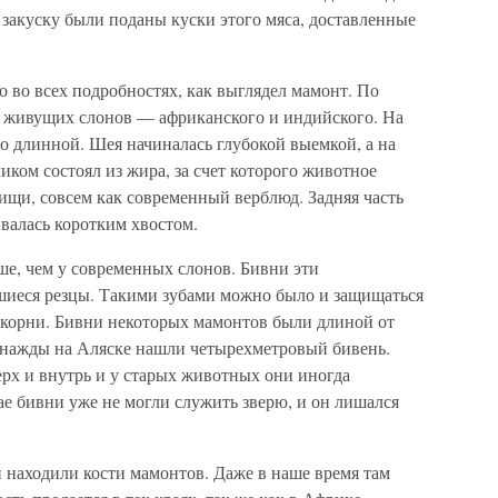
закуску были поданы куски этого мяса, доставленные
о во всех подробностях, как выглядел мамонт. По
не живущих слонов — африканского и индийского. На
о длинной. Шея начиналась глубокой выемкой, а на
иком состоял из жира, за счет которого животное
пищи, совсем как современный верблюд. Задняя часть
валась коротким хвостом.
е, чем у современных слонов. Бивни эти
шиеся резцы. Такими зубами можно было и защищаться
 корни. Бивни некоторых мамонтов были длиной от
однажды на Аляске нашли четырехметровый бивень.
рх и внутрь и у старых животных они иногда
чае бивни уже не могли служить зверю, и он лишался
 находили кости мамонтов. Даже в наше время там