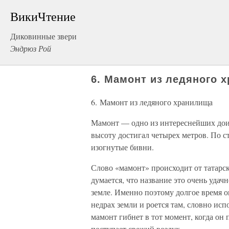
ВикиЧтение
Диковинные звери
Эндрюз Рой
6. Мамонт из ледяного 
6. Мамонт из ледяного хранилища
Мамонт — одно из интереснейших дои
высоту достигал четырех метров. По с
изогнутые бивни.
Слово «мамонт» происходит от татарск
думается, что название это очень удач
земле. Именно поэтому долгое время о
недрах земли и роется там, словно ис
мамонт гибнет в тот момент, когда он 
поступает свежий воздух.