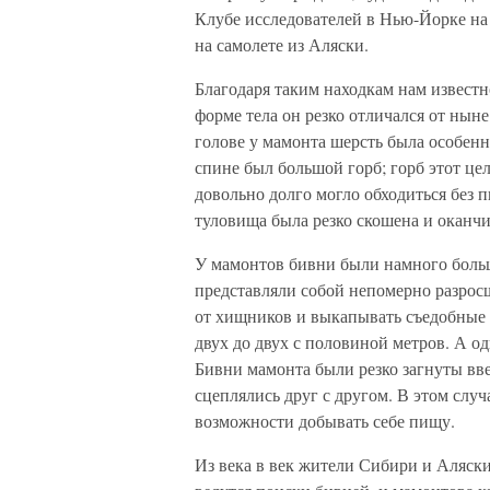
Клубе исследователей в Нью-Йорке на 
на самолете из Аляски.
Благодаря таким находкам нам известн
форме тела он резко отличался от ны
голове у мамонта шерсть была особенн
спине был большой горб; горб этот цел
довольно долго могло обходиться без 
туловища была резко скошена и оканчи
У мамонтов бивни были намного больш
представляли собой непомерно разрос
от хищников и выкапывать съедобные
двух до двух с половиной метров. А 
Бивни мамонта были резко загнуты вве
сцеплялись друг с другом. В этом слу
возможности добывать себе пищу.
Из века в век жители Сибири и Аляски