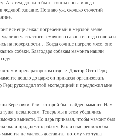
. А затем, должно быть, тонны снега и льда
в ледяной западне. Не знаю уж, сколько столетий
ьнике.
монт все еще лежал погребенный в мерзлой земле.
удалили часть этого земляного савана и тогда голова и
ись на поверхности… Когда солнце нагрело мясо, оно
ежались собаки. Благодаря собакам мамонта нашли
 году.
тал там в препараторском отделе. Доктор Отто Герц
 мамонте дошло до царя; он приказал организовать
р Герц руководил этой экспедицией и предложил мне
вни Березовки, близ которой был найден мамонт. Нам
та туша, невыносим. Теперь мы в этом убедились!
возможно вынести. Но царь приказал, чтобы мамонт был
ны были продолжать работу. Кто из нас решился бы
 мамонта не удалось доставить, потому что туша