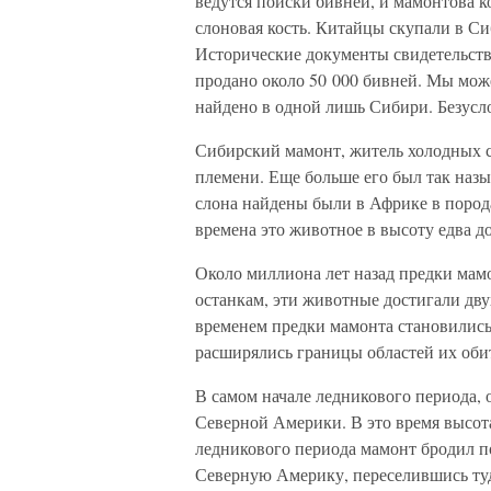
ведутся поиски бивней, и мамонтова ко
слоновая кость. Китайцы скупали в Си
Исторические документы свидетельству
продано около 50 000 бивней. Мы мож
найдено в одной лишь Сибири. Безусло
Сибирский мамонт, житель холодных с
племени. Еще больше его был так наз
слона найдены были в Африке в порода
времена это животное в высоту едва д
Около миллиона лет назад предки мам
останкам, эти животные достигали дву
временем предки мамонта становились 
расширялись границы областей их оби
В самом начале ледникового периода, 
Северной Америки. В это время высота
ледникового периода мамонт бродил по
Северную Америку, переселившись туд