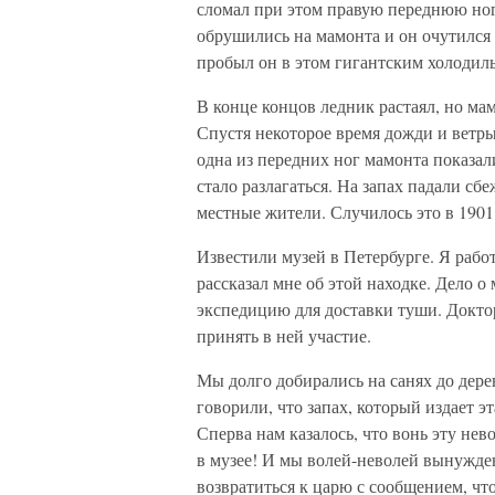
сломал при этом правую переднюю ногу
обрушились на мамонта и он очутился 
пробыл он в этом гигантским холодил
В конце концов ледник растаял, но ма
Спустя некоторое время дожди и ветры 
одна из передних ног мамонта показал
стало разлагаться. На запах падали сб
местные жители. Случилось это в 1901
Известили музей в Петербурге. Я рабо
рассказал мне об этой находке. Дело о
экспедицию для доставки туши. Докто
принять в ней участие.
Мы долго добирались на санях до дере
говорили, что запах, который издает э
Сперва нам казалось, что вонь эту не
в музее! И мы волей-неволей вынужде
возвратиться к царю с сообщением, что