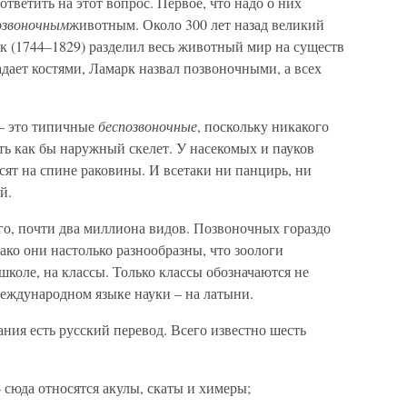
тветить на этот вопрос. Первое, что надо о них
озвоночным
животным. Около 300 лет назад великий
к (1744–1829) разделил весь животный мир на существ
ладает костями, Ламарк назвал позвоночными, а всех
– это типичные
беспозвоночные
, поскольку никакого
сть как бы наружный скелет. У насекомых и пауков
ят на спине раковины. И всетаки ни панцирь, ни
й.
го, почти два миллиона видов. Позвоночных гораздо
ако они настолько разнообразны, что зоологи
школе, на классы. Только классы обозначаются не
международном языке науки – на латыни.
ания есть русский перевод. Всего известно шесть
– сюда относятся акулы, скаты и химеры;