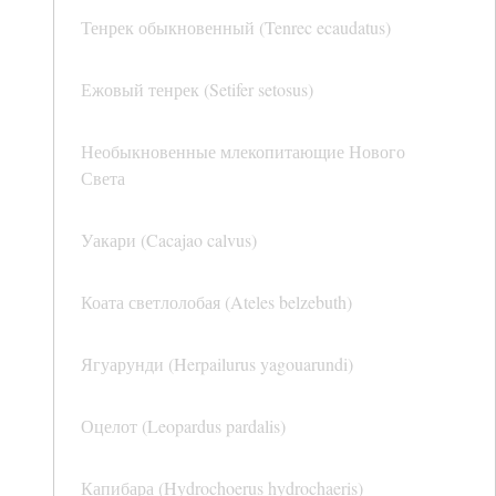
Тенрек обыкновенный (Tenrec ecaudatus)
Ежовый тенрек (Setifer setosus)
Необыкновенные млекопитающие Нового
Света
Уакари (Cacajao calvus)
Коата светлолобая (Ateles belzebuth)
Ягуарунди (Herpailurus yagouarundi)
Оцелот (Leopardus pardalis)
Капибара (Hydrochoerus hydrochaeris)