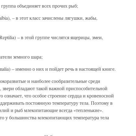
та группа объединяет всех прочих рыб;
ibia), – в этот класс зачислены лягушки, жабы,
Reptilia) – в этой группе числятся ящерицы, змеи,
татели земного шара;
alia) – именно о них и пойдет речь в настоящей книге.
окоразвитые и наиболее сообразительные среди
 звери обладают такой важной приспособительной
то означает, что особое строение сердца и кровеносной
ддерживать постоянную температуру тела. Поэтому в
тилий и рыб млекопитающие всегда «тепленькие».
что у большинства млекопитающих температура тела