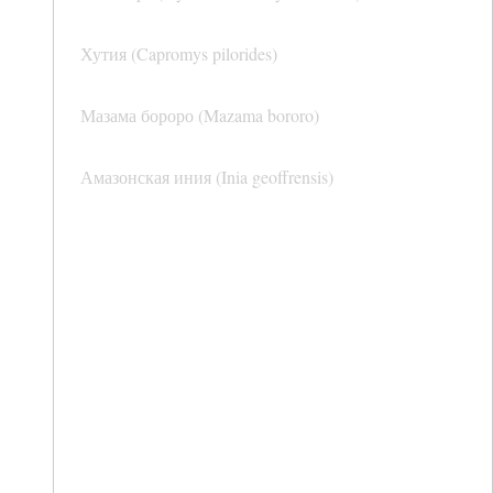
Хутия (Capromys pilorides)
Мазама бороро (Mazama bororo)
Амазонская иния (Inia geoffrensis)