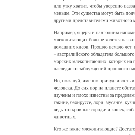
или утку хватит, чтобы уверенно наз
меньше. Эти существа могут быть подч
другими представителями животного 
Например, ящеры и панголины напомин
млекопитающих больше хочется назват
домашних кисок. Прошло немало лет,
– австралийского обладателя большого 
морских млекопитающих, которых на 
наследие от заблуждений прошлого нам
Но, пожалуй, именно причудливость и
человека. До сих пор на планете обит
изучены и плохо известны за пределам
такине, бабируссе, лори, мусанге, куз
ведь это кровные сородичи кошек, соб
животных.
Кто же такие млекопитающие? Достато