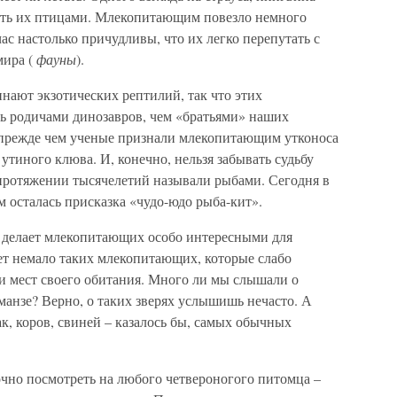
вать их птицами. Млекопитающим повезло немного
ас настолько причудливы, что их легко перепутать с
мира (
фауны
).
ают экзотических рептилий, так что этих
ь родичами динозавров, чем «братьями» наших
 прежде чем ученые признали млекопитающим утконоса
утиного клюва. И, конечно, нельзя забывать судьбу
протяжении тысячелетий называли рыбами. Сегодня в
 осталась присказка «чудо-юдо рыба-кит».
 делает млекопитающих особо интересными для
ает немало таких млекопитающих, которые слабо
и мест своего обитания. Много ли мы слышали о
иманзе? Верно, о таких зверях услышишь нечасто. А
ак, коров, свиней – казалось бы, самых обычных
чно посмотреть на любого четвероногого питомца –