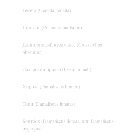
Генета (Genetta genetta)
Линзанг (Poiana richardsonii)
Длинноносый кузиманзе (Crossarchus
obscurus)
Сахарский орикс (Oryx dammah)
Хирола (Damaliscus hunteri)
Топи (Damaliscus lunatus)
Бонтбок (Damaliscus dorcas, или Damaliscus
pygargus)