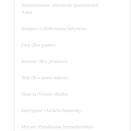
Удивительные обитатели тропической
Азии
Бабирусса (Babyroussa babyrussa)
Гаур (Bos gaurus)
Бантенг (Bos javanicus)
Зебу (Bos taurus indicus)
Цивета (Viverra zibetha)
Бинтуронг (Arctictis binturong)
Мусанг (Paradoxurus hermaphroditus)