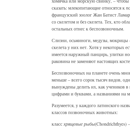
хомячка или морскую свинку, – чтобы о
сказать: млекопитающие относятся к
п
французский зоолог Жан Батист Ламар
со скелетом и без скелета. Тех, кто об
остальных отнес к беспозвоночным.
Слизни, осьминоги, медузы, мокрицы 
скелета у них нет. Хотя у некоторых е
имеется наружный панцирь, улитки нос
раковина не заменяют настоящих косте
Беспозвоночных на планете очень мно
меньше – всего сорок тысяч видов, одн
вынуждены делить их, как учеников в 
цифрами и буквами, а названиями на 
Разумеется, у каждого латинского назв
классов позвоночных животных:
класс
хрящевые рыбы
(Chondrichthyes) 