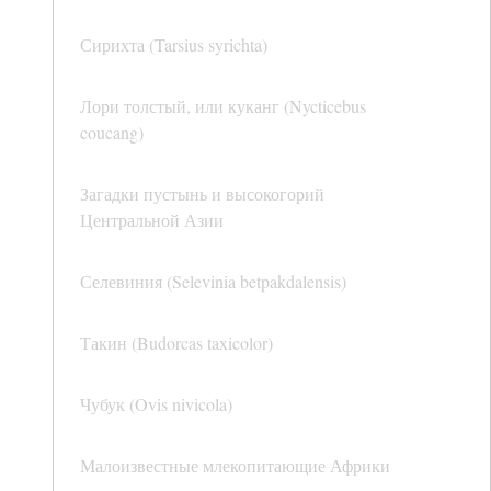
Сирихта (Tarsius syrichta)
Лори толстый, или куканг (Nycticebus
coucang)
Загадки пустынь и высокогорий
Центральной Азии
Селевиния (Selevinia betpakdalensis)
Такин (Budorcas taxicolor)
Чубук (Ovis nivicola)
Малоизвестные млекопитающие Африки