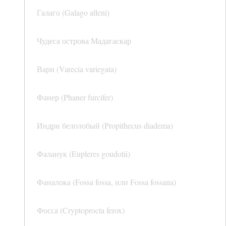
Галаго (Galago alleni)
Чудеса острова Мадагаскар
Вари (Varecia variegata)
Фанер (Phaner furcifer)
Индри белолобый (Propithecus diadema)
Фаланук (Eupleres goudotii)
Фаналока (Fossa fossa, или Fossa fossana)
Фосса (Cryptoprocta ferox)