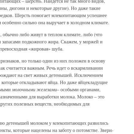
опитающих –
шерсть
. Найдется не так много видов,
ны, дюгони и некоторые другие). Но даже такие
предков. Шерсть помогает млекопитающим успешнее
м особенно сильно она выручает в холодном климате.
и, обычно либо живут в теплом климате, либо (что
 запасами подкожного жира. Скажем, у моржей и
превосходная «жировая» шуба.
ризнаков, но только один из них положен в основу
знак считается важным. Речь идет о вскармливании
 рождают на свет живых детенышей. Исключением
, которые откладывают яйца. Но даже яйцекладущие
емыми
молочными железами
– особыми органами,
азначенными для выработки молока. Молоко – это
 других полезных веществ, необходимых для
нию детенышей молоком у млекопитающих развились
кты, которые нацелены на заботу о потомстве. Звери-