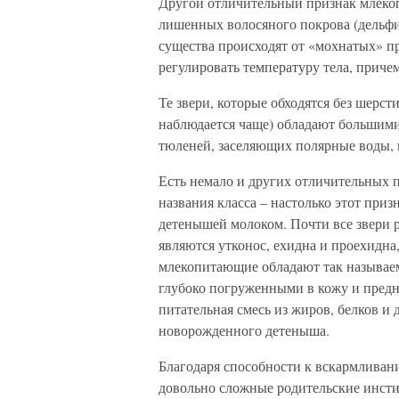
Другой отличительный признак млек
лишенных волосяного покрова (дельфи
существа происходят от «мохнатых» 
регулировать температуру тела, приче
Те звери, которые обходятся без шерст
наблюдается чаще) обладают большими
тюленей, заселяющих полярные воды, 
Есть немало и других отличительных п
названия класса – настолько этот при
детенышей молоком. Почти все звери
являются утконос, ехидна и проехидна
млекопитающие обладают так называ
глубоко погруженными в кожу и предн
питательная смесь из жиров, белков и
новорожденного детеныша.
Благодаря способности к вскармлива
довольно сложные родительские инстин