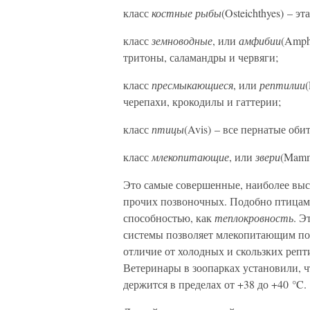
класс
костные рыбы
(Osteichthyes) – э
класс
земноводные
, или
амфибии
(Amph
тритоны, саламандры и червяги;
класс
пресмыкающиеся
, или
рептилии
(
черепахи, крокодилы и гаттерии;
класс
птицы
(Avis) – все пернатые оби
класс
млекопитающие
, или
звери
(Mamm
Это самые совершенные, наиболее выс
прочих позвоночных. Подобно птицам,
способностью, как
теплокровность
. Э
системы позволяет млекопитающим по
отличие от холодных и скользких реп
Ветеринары в зоопарках установили, 
держится в пределах от +38 до +40 °C.