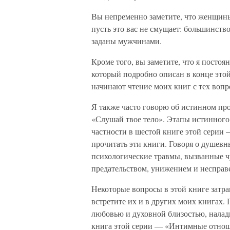
Вы непременно заметите, что женщины
пусть это вас не смущает: большинст
заданы мужчинами.
Кроме того, вы заметите, что я посто
который подробно описан в конце этой
начинают чтение моих книг с тех вопр
Я также часто говорю об истинном п
«Слушай твое тело». Этапы истинного
частности в шестой книге этой серии
прочитать эти книги. Говоря о душевн
психологические травмы, вызванные ч
предательством, унижением и несправ
Некоторые вопросы в этой книге затр
встретите их и в других моих книгах. 
любовью и духовной близостью, налад
книга этой серии — «Интимные отноше