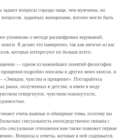
 задают вопросы гораздо чаще, чем мужчины, но
во вопросов, заданных женщинами, вполне могли быть
янно упоминаю о методе расшифровки верований,
 книги. Я делаю это намеренно, так как многие из вас
осов, которые интересуют их больше всего.
рощении — одном из важнейших понятий философии
 прощения подробно описаны в других моих книгах, в
 — «Эмоции, чувства и прощение». Постарайтесь
ых ранах, полученных в детстве, я имею в виду
увством отвергнутое, чувством покинутости,
едливостью.
агивают очень важные и обширные темы, поэтому вы
Поскольку сексуальность непосредственно связана с
ить сексуальные отношения вам также поможет первая
ния». Вопросы и ответы, которые в ней содержатся,