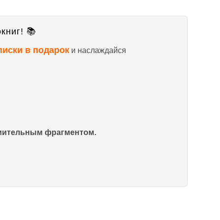
книг! 📚
писки в подарок
и наслаждайся
омительным фрагментом.