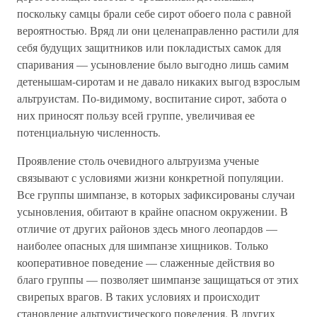
поскольку самцы брали себе сирот обоего пола с равной
вероятностью. Вряд ли они целенаправленно растили для
себя будущих защитников или покладистых самок для
спаривания — усыновление было выгодно лишь самим
детенышам-сиротам и не давало никаких выгод взрослым
альтруистам. По-видимому, воспитание сирот, забота о
них приносят пользу всей группе, увеличивая ее
потенциальную численность.
Проявление столь очевидного альтруизма ученые
связывают с условиями жизни конкретной популяции.
Все группы шимпанзе, в которых зафиксированы случаи
усыновления, обитают в крайне опасном окружении. В
отличие от других районов здесь много леопардов —
наиболее опасных для шимпанзе хищников. Только
кооперативное поведение — слаженные действия во
благо группы — позволяет шимпанзе защищаться от этих
свирепых врагов. В таких условиях и происходит
становление альтруистического поведения. В других