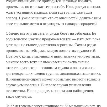
Родителям-шимпанзе приходится не только кормить
приемыша, но и таскать его на себе. Или, рискуя жизнью,
ждать уставшего малыша, пока вся группа уже ушла
вперед. Нужно защищать его от опасностей, делить с ним
свое спальное место и ограждать от нападок сородичей.
Обычно все эти затраты и риски берет на себя мать. Ее
родительское участие продолжается три — пять лет, пока
детеныш не станет достаточно взрослым. Самцы редко
принимают на себя даже малую долю этих трудностей.
Поэтому, когда у маленького шимпанзенка умирает мать,
он чаще всего тоже не выживает или очень сильно
отстает в развитии — слишком трудна и опасна жизнь
для неокрепших членов группы, лишившихся защитника.
Шимпанзенок-сирота может нормально вырасти только в
случае усыновления. В неволе случаи усыновления
неизвестны. Но в природе, как показали наблюдения,
такое случается.
За 27 лет ученые зарегистрировали 36 малышей-сирот, из