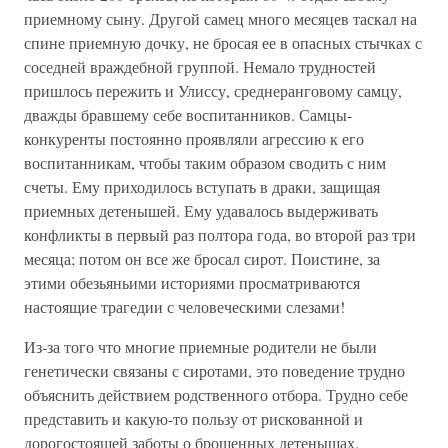
приемному сыну. Другой самец много месяцев таскал на
спине приемную дочку, не бросая ее в опасных стычках с
соседней враждебной группой. Немало трудностей
пришлось пережить и Улиссу, среднеранговому самцу,
дважды бравшему себе воспитанников. Самцы-
конкуренты постоянно проявляли агрессию к его
воспитанникам, чтобы таким образом сводить с ним
счеты. Ему приходилось вступать в драки, защищая
приемных детенышей. Ему удавалось выдерживать
конфликты в первый раз полтора года, во второй раз три
месяца; потом он все же бросал сирот. Поистине, за
этими обезьяньими историями просматриваются
настоящие трагедии с человеческими слезами!
Из-за того что многие приемные родители не были
генетически связаны с сиротами, это поведение трудно
объяснить действием родственного отбора. Трудно себе
представить и какую-то пользу от рискованной и
дорогостоящей заботы о брошенных детенышах,