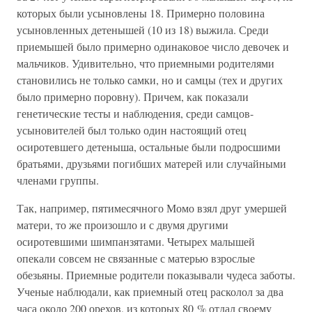
которых были усыновлены 18. Примерно половина
усыновленных детенышей (10 из 18) выжила. Среди
приемышей было примерно одинаковое число девочек и
мальчиков. Удивительно, что приемными родителями
становились не только самки, но и самцы (тех и других
было примерно поровну). Причем, как показали
генетические тесты и наблюдения, среди самцов-
усыновителей был только один настоящий отец
осиротевшего детеныша, остальные были подросшими
братьями, друзьями погибших матерей или случайными
членами группы.
Так, например, пятимесячного Момо взял друг умершей
матери, то же произошло и с двумя другими
осиротевшими шимпанзятами. Четырех малышей
опекали совсем не связанные с матерью взрослые
обезьяны. Приемные родители показывали чудеса заботы.
Ученые наблюдали, как приемный отец расколол за два
часа около 200 орехов, из которых 80 % отдал своему