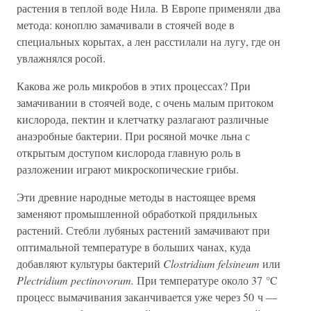
растения в теплой воде Нила. В Европе применяли два
метода: коноплю замачивали в стоячей воде в
специальных корытах, а лен расстилали на лугу, где он
увлажнялся росой.
Какова же роль микробов в этих процессах? При
замачивании в стоячей воде, с очень малым притоком
кислорода, пектин и клетчатку разлагают различные
анаэробные бактерии. При росяной мочке льна с
открытым доступом кислорода главную роль в
разложении играют микроскопические грибы.
Эти древние народные методы в настоящее время
заменяют промышленной обработкой прядильных
растений. Стебли лубяных растений замачивают при
оптимальной температуре в больших чанах, куда
добавляют культуры бактерий
Clostridium felsineum
или
Plectridium pectinovorum.
При температуре около 37 °C
процесс вымачивания заканчивается уже через 50 ч —