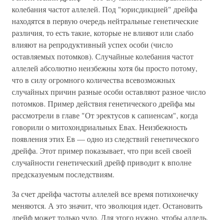
колебания частот аллелей. Под "юрисдикцией" дрейфа
находятся в первую очередь нейтральные генетические
различия, то есть такие, которые не влияют или слабо
влияют на репродуктивный успех особи (число
оставляемых потомков). Случайные колебания частот
аллелей абсолютно неизбежны хотя бы просто потому,
что в силу огромного количества всевозможных
случайных причин разные особи оставляют разное число
потомков. Пример действия генетического дрейфа мы
рассмотрели в главе "От эректусов к сапиенсам", когда
говорили о митохондриальных Евах. Неизбежность
появления этих Ев — одно из следствий генетического
дрейфа. Этот пример показывает, что при всей своей
случайности генетический дрейф приводит к вполне
предсказуемым последствиям.
За счет дрейфа частоты аллелей все время потихонечку
меняются. А это значит, что эволюция идет. Остановить
дрейф может только чудо. Для этого нужно, чтобы аллель,