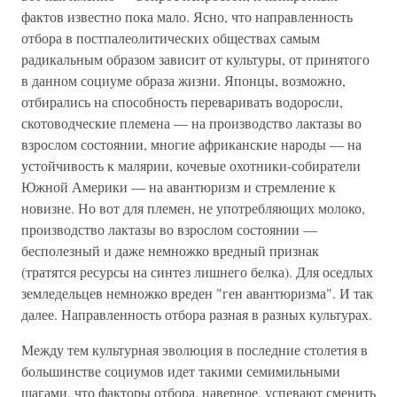
фактов известно пока мало. Ясно, что направленность
отбора в постпалеолитических обществах самым
радикальным образом зависит от культуры, от принятого
в данном социуме образа жизни. Японцы, возможно,
отбирались на способность переваривать водоросли,
скотоводческие племена — на производство лактазы во
взрослом состоянии, многие африканские народы — на
устойчивость к малярии, кочевые охотники-собиратели
Южной Америки — на авантюризм и стремление к
новизне. Но вот для племен, не употребляющих молоко,
производство лактазы во взрослом состоянии —
бесполезный и даже немножко вредный признак
(тратятся ресурсы на синтез лишнего белка). Для оседлых
земледельцев немножко вреден "ген авантюризма". И так
далее. Направленность отбора разная в разных культурах.
Между тем культурная эволюция в последние столетия в
большинстве социумов идет такими семимильными
шагами, что факторы отбора, наверное, успевают сменить