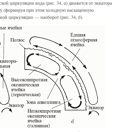
ской циркуляции вода (рис. 34,
а
) движется от экватора
дну (формируя при этом холодную насыщенную
нной циркуляции — наоборот (рис. 34,
б
).