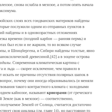
леозое, снова ослабла в мезозое, а потом опять начала
аксимума.
зойских слоях всех гондванских материков найдены
торые послужили одним из отправных пунктов в
ний найдены и в одновозрастных отложениях
резка времени (поздний карбон — ранняя пермь) и
ах был если и не жарким, то во всяком случае
ропы, и Шпицбергена, и Сибири найдены толстые, явно
ноксилической древесиной,[42] а в эоцене острова
кодилы
. Современная климатическая картина с
 и льда — скорее исключение, чем правило в
ет искать не причины отсутствия полярных шапок в
а вопрос, почему они иногда образовывались (и меняли
твования такого контрастного климата с холодными
криоэрами
озднем кайнозое, называют
(от греческого
й Земле (как в мезозое) — соответственно,
 получаемое Землей от Солнца, считается достаточно
твует своя циклика (см. главу 14), но расстояние-то