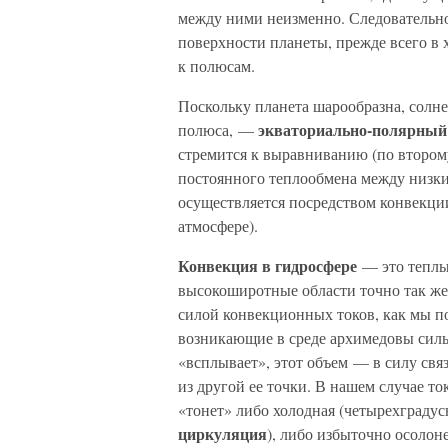
между ними неизменно. Следовательно
поверхности планеты, прежде всего в 
к полюсам.
Поскольку планета шарообразна, солне
экваториально-полярный
полюса, —
стремится к выравниванию (по второму
постоянного теплообмена между низк
осуществляется посредством конвекци
атмосфере).
Конвекция в гидросфере
— это теплы
высокоширотные области точно так ж
силой конвекционных токов, как мы п
возникающие в среде архимедовы силы 
«всплывает», этот объем — в силу св
из другой ее точки. В нашем случае то
«тонет» либо холодная (четырехградус
циркуляция
), либо избыточно осолоне