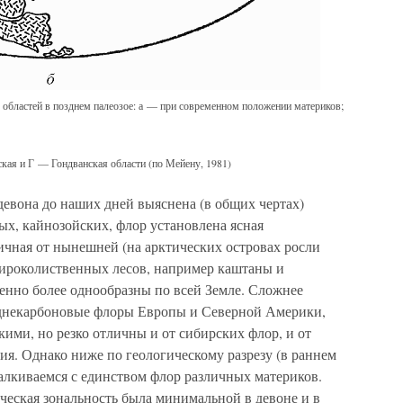
 областей в позднем палеозое: а — при современном положении материков;
ая и Г — Гондванская области (по Мейену, 1981)
девона до наших дней выяснена (в общих чертах)
ых, кайнозойских, флор установлена ясная
личная от нынешней (на арктических островах росли
широколиственных лесов, например каштаны и
енно более однообразны по всей Земле. Сложнее
зднекарбоновые флоры Европы и Северной Америки,
кими, но резко отличны и от сибирских флор, и от
я. Однако ниже по геологическому разрезу (в раннем
сталкиваемся с единством флор различных материков.
ческая зональность была минимальной в девоне и в