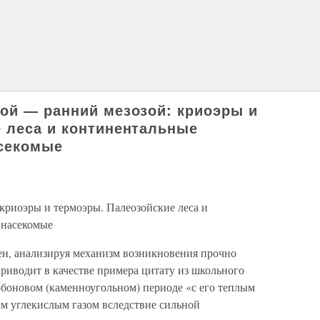
ой — ранний мезозой: криоэры и
 леса и континентальные
асекомые
криоэры и термоэры. Палеозойские леса и
 насекомые
н, анализируя механизм возникновения прочно
риводит в качестве примера цитату из школьного
арбоновом (каменноугольном) периоде «с его теплым
м углекислым газом вследствие сильной