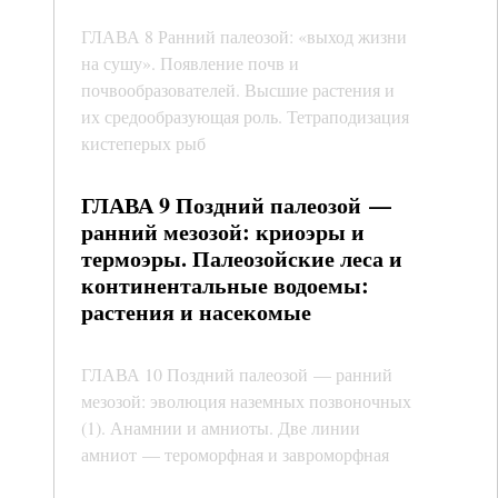
ГЛАВА 8 Ранний палеозой: «выход жизни
на сушу». Появление почв и
почвообразователей. Высшие растения и
их средообразующая роль. Тетраподизация
кистеперых рыб
ГЛАВА 9 Поздний палеозой —
ранний мезозой: криоэры и
термоэры. Палеозойские леса и
континентальные водоемы:
растения и насекомые
ГЛАВА 10 Поздний палеозой — ранний
мезозой: эволюция наземных позвоночных
(1). Анамнии и амниоты. Две линии
амниот — тероморфная и завроморфная