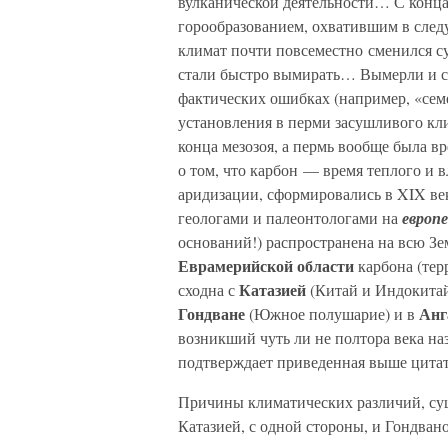
вулканической деятельности… С конца
горообразованием, охватившим в след
климат почти повсеместно сменился с
стали быстро вымирать… Вымерли и с
фактических ошибках (например, «сем
установления в перми засушливого кл
конца мезозоя, а пермь вообще была вр
о том, что карбон — время теплого и 
аридизации, сформировались в XIX век
геологами и палеонтологами на
европ
оснований!) распространена на всю Зем
Еврамерийской области
карбона (те
Катазией
сходна с
(Китай и Индокитай)
Гондване
Анг
(Южное полушарие) и в
возникший чуть ли не полтора века наз
подтверждает приведенная выше цитат
Причины климатических различий, су
Катазией, с одной стороны, и Гондван