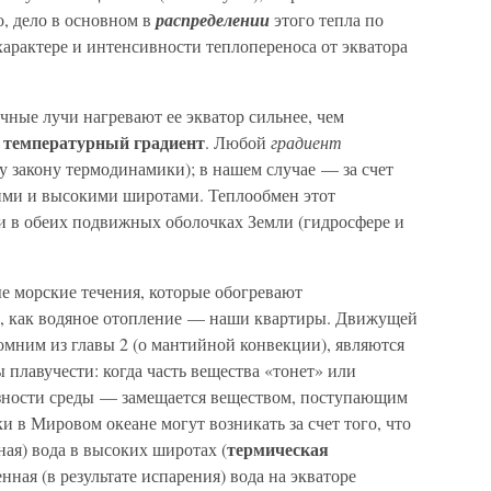
, дело в основном в
распределении
этого тепла по
характере и интенсивности теплопереноса от экватора
чные лучи нагревают ее экватор сильнее, чем
 температурный градиент
. Любой
градиент
 закону термодинамики); в нашем случае — за счет
ими и высокими широтами. Теплообмен этот
и в обеих подвижных оболочках Земли (гидросфере и
е морские течения, которые обогревают
е, как водяное отопление — наши квартиры. Движущей
омним из главы 2 (о мантийной конвекции), являются
плавучести: когда часть вещества «тонет» или
язности среды — замещается веществом, поступающим
ки в Мировом океане могут возникать за счет того, что
термическая
ная) вода в высоких широтах (
нная (в результате испарения) вода на экваторе