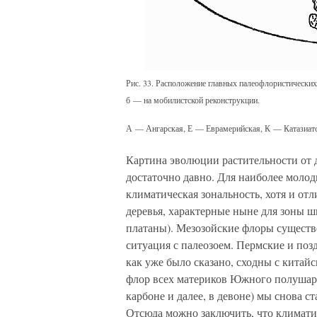
Рис. 33. Расположение главных палеофлористических
б — на мобилистской реконструкции.
А — Ангарская, Е — Еврамерийская, К — Катазиатск
Картина эволюции растительности от 
достаточно давно. Для наиболее молод
климатическая зональность, хотя и от
деревья, характерные ныне для зоны 
платаны). Мезозойские флоры существ
ситуация с палеозоем. Пермские и по
как уже было сказано, сходны с китайс
флор всех материков Южного полушари
карбоне и далее, в девоне) мы снова 
Отсюда можно заключить, что климати