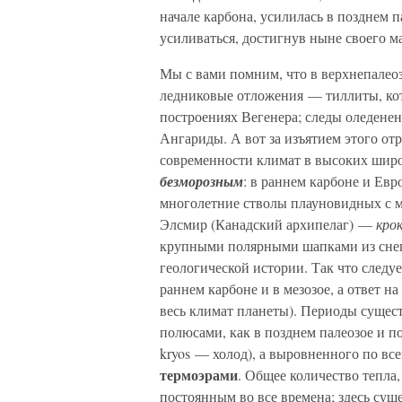
начале карбона, усилилась в позднем па
усиливаться, достигнув ныне своего м
Мы с вами помним, что в верхнепалео
ледниковые отложения — тиллиты, ко
построениях Вегенера; следы оледене
Ангариды. А вот за изъятием этого от
современности климат в высоких широт
безморозным
: в раннем карбоне и Ев
многолетние стволы плауновидных с ма
Элсмир (Канадский архипелаг) —
кро
крупными полярными шапками из снега
геологической истории. Так что следу
раннем карбоне и в мезозое, а ответ н
весь климат планеты). Периоды сущес
полюсами, как в позднем палеозое и п
kryos — холод), а выровненного по все
термоэрами
. Общее количество тепла,
постоянным во все времена; здесь сущес