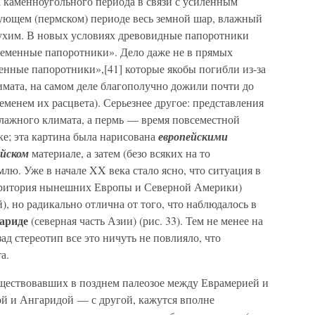
 каменноугольного периода в связи с усиленным
ующем (пермском) периоде весь земной шар, влажный
ухим. В новых условиях древовидные папоротники
еменные папоротники». Дело даже не в прямых
енные папоротники»,[41] которые якобы погибли из-за
имата, на самом деле благополучно дожили почти до
еменем их расцвета). Серьезнее другое: представления
влажного климата, а пермь — время повсеместной
е; эта картина была нарисована
европейскими
ейском
материале, а затем (безо всяких на то
лю. Уже в начале XX века стало ясно, что ситуация в
рритория нынешних Европы и Северной Америки)
, но радикально отлична от того, что наблюдалось в
ариде
(северная часть Азии) (рис. 33). Тем не менее на
ад стереотип все это ничуть не повлияло, что
а.
ществовавших в позднем палеозое между Еврамерией и
ой и Ангаридой — с другой, кажутся вполне