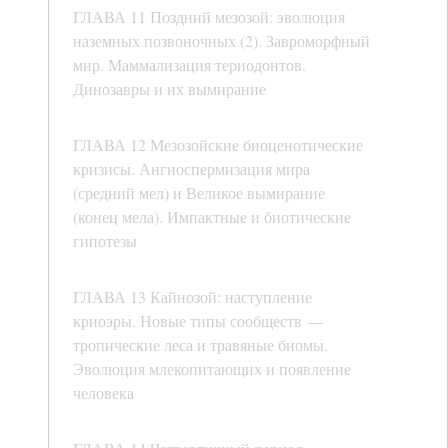
ГЛАВА 11 Поздний мезозой: эволюция
наземных позвоночных (2). Завроморфный
мир. Маммализация териодонтов.
Динозавры и их вымирание
ГЛАВА 12 Мезозойские биоценотические
кризисы. Ангиоспермизация мира
(средний мел) и Великое вымирание
(конец мела). Импактные и биотические
гипотезы
ГЛАВА 13 Кайнозой: наступление
криоэры. Новые типы сообществ —
тропические леса и травяные биомы.
Эволюция млекопитающих и появление
человека