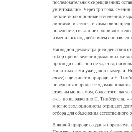
последовательных скрещиваниях остав
уничтожались. Через три года, сменив
четкие эволюционные изменения, выр
линиями: и самцы, и самки явно предп
поведение, связанное с «привлекатель
изменилось под действием направленн
Наглядной демонстрацией действия от
отбор при выведении домашних живот
проследить обычно не удается, поско
животных сами уже давно вымерли. Н
anser
) еще живет в природе, и Н. Тин
поведения в процессе одомашнивания 
строгим моногамом, более того, часто
гусь
, по выражению Н. Тинбергена, – 
многие эволюционисты отрицают допус
отбора для объяснения естественного о
В живой природе созданы поразительн
Примеры можно приводить бесконечн