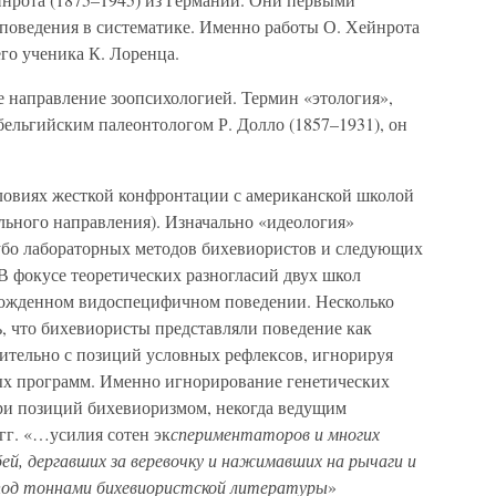
поведения в систематике. Именно работы О. Хейнрота
его ученика К. Лоренца.
е направление зоопсихологией. Термин «этология»,
бельгийским палеонтологом Р. Долло (1857–1931), он
ловиях жесткой конфронтации с американской школой
льного направления). Изначально «идеология»
убо лабораторных методов бихевиористов и следующих
 фокусе теоретических разногласий двух школ
врожденном видоспецифичном поведении. Несколько
, что бихевиористы представляли поведение как
ительно с позиций условных рефлексов, игнорируя
х программ. Именно игнорирование генетических
ри позиций бихевиоризмом, некогда ведущим
гг. «…усилия сотен эк
спериментаторов и многих
убей, дергавших за веревочку и нажимавших на рычаги и
р под тоннами бихевиористской литературы
»