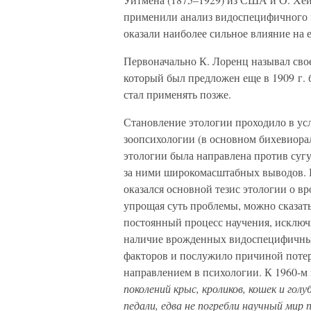
применили анализ видоспецифичного 
оказали наиболее сильное влияние на 
Первоначально К. Лоренц называл сво
который был предложен еще в 1909 г. 
стал применять позже.
Становление этологии проходило в ус
зоопсихологии (в основном бихевиора
этологии была направлена против суг
за ними широкомасштабных выводов. В
оказался основной тезис этологии о 
упрощая суть проблемы, можно сказать
постоянный процесс научения, исключ
наличие врожденных видоспецифичны
факторов и послужило причиной поте
направлением в психологии. К 1960-м 
поколений крыс, кроликов, кошек и гол
педали, едва не погребли научный ми