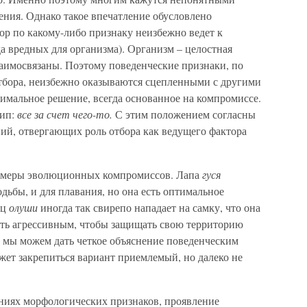
ния. Однако такое впечатление обусловлено
р по какому-либо признаку неизбежно ведет к
а вредных для организма). Организм – целостная
взаимосвязаны. Поэтому поведенческие признаки, по
тбора, неизбежно оказываются сцепленными с другими
птимальное решение, всегда основанное на компромиссе.
цип:
все за счет чего-то.
С этим положением согласны
ий, отвергающих роль отбора как ведущего фактора
римеры эволюционных компромиссов. Лапа
гуся
дьбы, и для плавания, но она есть оптимальное
ец
олуши
иногда так свирепо нападает на самку, что она
быть агрессивным, чтобы защищать свою территорию
да мы можем дать четкое объяснение поведенческим
ет закрепиться вариант приемлемый, но далеко не
ниях морфологических признаков, проявление