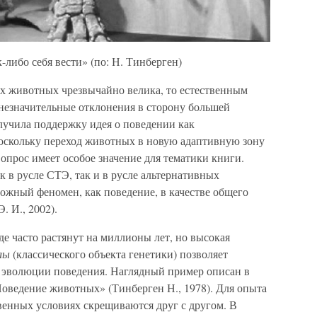
-либо себя вести» (по: Н. Тинберген)
ех животных чрезвычайно велика, то естественным
незначительные отклонения в сторону большей
лучила поддержку идея о поведении как
оскольку переход животных в новую адаптивную зону
вопрос имеет особое значение для тематики книги.
к в русле СТЭ, так и в русле альтернативных
ожный феномен, как поведение, в качестве общего
 И., 2002).
де часто растянут на миллионы лет, но высокая
илы
(классического объекта генетики) позволяет
 эволюции поведения. Наглядный пример описан в
Поведение животных» (Тинберген Н., 1978). Для опыта
твенных условиях скрещиваются друг с другом. В