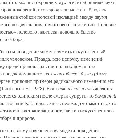
ляли только чистокровных мух, а все гибридные мухи
 сорок поколений, исследователи могли наблюдать
аженные стойкой половой изоляцией между двумя
очитали для спаривания особей своей линии. Половое
ностью» полового партнера, довольно быстро
ого отбора.
бора на поведение может служить искусственный
ных человеком. Правда, всю цепочку изменений
льку предки-родоначальники наших домашних
о предок домашнего гуся –
дикий серый гусь (Anser
берген приводит примеры радикального изменения его
(Тинберген Н., 1978). Если
дикий серый гусь
является
 остается одиноким после смерти супруги, то
домашний
«настоящий Казанова». Здесь необходимо заметить, что
тимость экстраполяции результатов искусственного
тбора в природе.
ые по своему совершенству модели поведения.
о. Именно поэтому многим кажутся непонятными