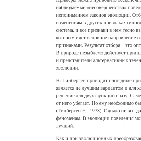
наблюдаемые «несовершенства» поведе
непониманием законов эволюции. Отбо
изменениям в других признаках (иногд
система, и все признаки в нем тесно 
которым идет основное направление о
признаками. Результат отбора – это о
В природе незыблемо действует прин
и представители альтернативных течен
эволюции.
Н. Тинберген приводит наглядные п
является не лучшим вариантом и для хо
решение для двух функций сразу. Сам
от него убегает. Но ему необходимо 
(Тинберген Н., 1978). Однако не всег
феноменам. В эволюции поведения мож
лучший.
Как и при эволюционных преобразова