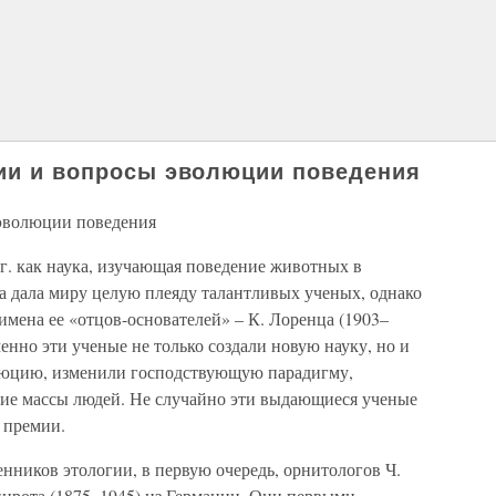
гии и вопросы эволюции поведения
 эволюции поведения
гг. как наука, изучающая поведение животных в
ка дала миру целую плеяду талантливых ученых, однако
имена ее «отцов-основателей» – К. Лоренца (1903–
енно эти ученые не только создали новую науку, но и
юцию, изменили господствующую парадигму,
кие массы людей. Не случайно эти выдающиеся ученые
 премии.
енников этологии, в первую очередь, орнитологов Ч.
нрота (1875–1945) из Германии. Они первыми