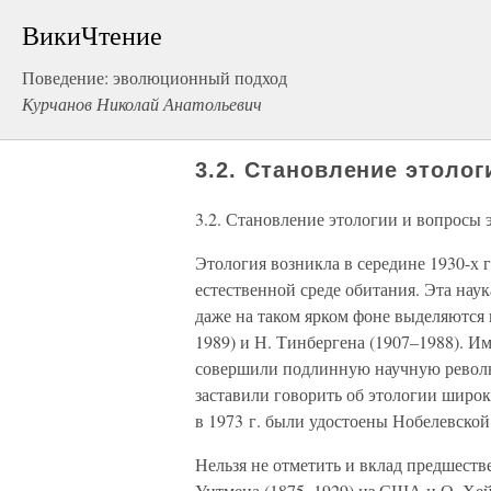
ВикиЧтение
Поведение: эволюционный подход
Курчанов Николай Анатольевич
3.2. Становление этоло
3.2. Становление этологии и вопросы
Этология возникла в середине 1930-х 
естественной среде обитания. Эта нау
даже на таком ярком фоне выделяются 
1989) и Н. Тинбергена (1907–1988). Им
совершили подлинную научную револ
заставили говорить об этологии широ
в 1973 г. были удостоены Нобелевской
Нельзя не отметить и вклад предшеств
Уитмена (1875–1929) из США и О. Хей