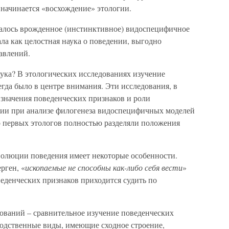
д начинается «восхождение» этологии.
залось врожденное (инстинктивное) видоспецифичное
ала как целостная наука о поведении, выгодно
равлений.
аука? В этологических исследованиях изучение
гда было в центре внимания. Эти исследования, в
 значения поведенческих признаков и роли
нии при анализе филогенеза видоспецифичных моделей
 первых этологов полностью разделяли положения
олюции поведения имеет некоторые особенности.
рген, «
ископаемые не способны как-либо себя вести
»
оведенческих признаков приходится судить по
ований – сравнительное изучение поведенческих
родственные виды, имеющие сходное строение,