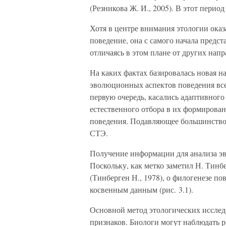
(Резникова Ж. И., 2005). В этот перио
Хотя в центре внимания этологии ока
поведение, она с самого начала предст
отличаясь в этом плане от других нап
На каких фактах базировалась новая н
эволюционных аспектов поведения все
первую очередь, касались адаптивного
естественного отбора в их формирова
поведения. Подавляющее большинство
СТЭ.
Получение информации для анализа эв
Поскольку, как метко заметил Н. Тинбе
(Тинберген Н., 1978), о филогенезе п
косвенным данным (рис. 3.1).
Основной метод этологических исслед
признаков. Биологи могут наблюдать 