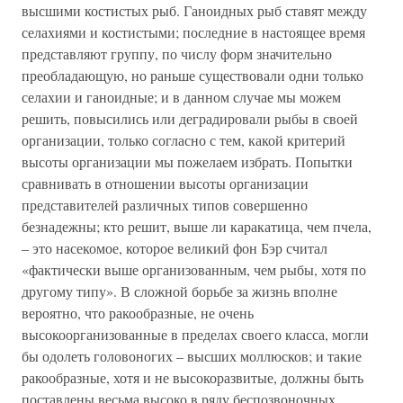
высшими костистых рыб. Ганоидных рыб ставят между
селахиями и костистыми; последние в настоящее время
представляют группу, по числу форм значительно
преобладающую, но раньше существовали одни только
селахии и ганоидные; и в данном случае мы можем
решить, повысились или деградировали рыбы в своей
организации, только согласно с тем, какой критерий
высоты организации мы пожелаем избрать. Попытки
сравнивать в отношении высоты организации
представителей различных типов совершенно
безнадежны; кто решит, выше ли каракатица, чем пчела,
– это насекомое, которое великий фон Бэр считал
«фактически выше организованным, чем рыбы, хотя по
другому типу». В сложной борьбе за жизнь вполне
вероятно, что ракообразные, не очень
высокоорганизованные в пределах своего класса, могли
бы одолеть головоногих – высших моллюсков; и такие
ракообразные, хотя и не высокоразвитые, должны быть
поставлены весьма высоко в ряду беспозвоночных