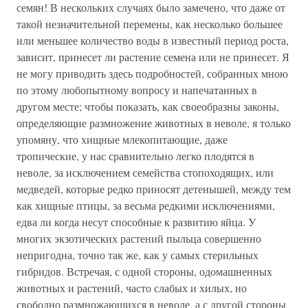
семян! В нескольких случаях было замечено, что даже от
такой незначительной перемены, как несколько большее
или меньшее количество воды в известный период роста,
зависит, принесет ли растение семена или не принесет. Я
не могу приводить здесь подробностей, собранных мною
по этому любопытному вопросу и напечатанных в
другом месте; чтобы показать, как своеобразны законы,
определяющие размножение животных в неволе, я только
упомяну, что хищные млекопитающие, даже
тропические, у нас сравнительно легко плодятся в
неволе, за исключением семейства стопоходящих, или
медведей, которые редко приносят детенышей, между тем
как хищные птицы, за весьма редкими исключениями,
едва ли когда несут способные к развитию яйца. У
многих экзотических растений пыльца совершенно
непригодна, точно так же, как у самых стерильных
гибридов. Встречая, с одной стороны, одомашненных
животных и растений, часто слабых и хилых, но
свободно размножающихся в неволе, а с другой стороны