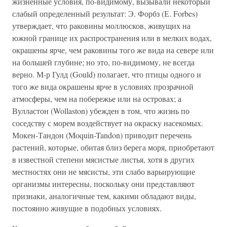
жизненные условия, по-видимому, вызывали некоторый
слабый определенный результат: Э. Форбз (Е. Forbes)
утверждает, что раковины моллюсков, живущих на
южной границе их распространения или в мелких водах,
окрашены ярче, чем раковины того же вида на севере или
на большей глубине; но это, по-видимому, не всегда
верно. М-р Гулд (Gould) полагает, что птицы одного и
того же вида окрашены ярче в условиях прозрачной
атмосферы, чем на побережье или на островах; а
Вулластон (Wollaston) убежден в том, что жизнь по
соседству с морем воздействует на окраску насекомых.
Мокен-Тандон (Moquin-Tandon) приводит перечень
растений, которые, обитая близ берега моря, приобретают
в известной степени мясистые листья, хотя в других
местностях они не мясисты, эти слабо варьирующие
организмы интересны, поскольку они представляют
признаки, аналогичные тем, какими обладают виды,
постоянно живущие в подобных условиях.