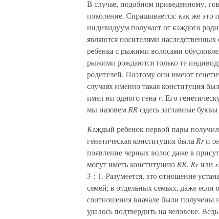
В случае, подобном приведенному, гов
поколение. Спрашивается: как же это п
индивидуум получает от каждого род
являются носителями наследственных 
ребенка с рыжими волосами обусловле
рыжими рождаются только те индивид
родителей. Поэтому они имеют генет
случаях именно такая конституция был
имел ни одного гена
r
. Его генетичес
мы назовем
RR
(здесь заглавные буквы
Каждый ребенок первой пары получи
генетическая конституция была
Rr
и о
появление черных волос даже в прису
могут иметь конституцию
RR
,
Rr
или
r
3 : 1. Разумеется, это отношение уст
семей; в отдельных семьях, даже если 
соотношения вначале были получены на
удалось подтвердить на человеке. Ведь