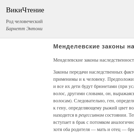
ВикиЧтение
Род человеческий
Барнетт Энтони
Менделевские законы н
Менделевские законы наследственнос
Законы передачи наследственных факт
применимы и к человеку. Предположи
и все их дети будут брюнетами (при у
волос, другими словами, он, выражаяс
волосам). Следовательно, ген, опреде
к гену, определяющему рыжий цвет вол
находится в
рецессивном
состоянии. Те
вступает в брак с потомком аналогично
хотя оба родителя — мать и отец — бр