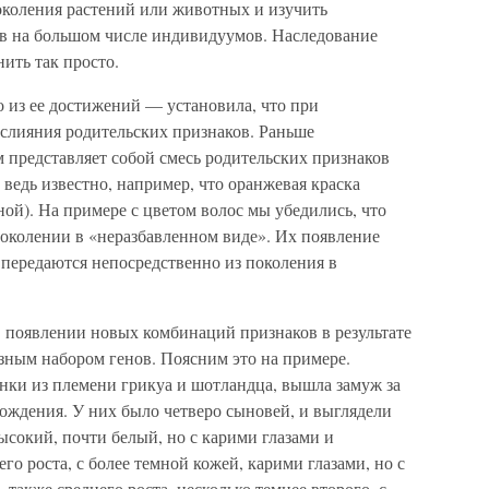
околения растений или животных и изучить
в на большом числе индивидуумов. Наследование
ить так просто.
 из ее достижений — установила, что при
 слияния родительских признаков. Раньше
 представляет собой смесь родительских признаков
; ведь известно, например, что оранжевая краска
ной). На примере с цветом волос мы убедились, что
околении в «неразбавленном виде». Их появление
е передаются непосредственно из поколения в
в появлении новых комбинаций признаков в результате
ным набором генов. Поясним это на примере.
нки из племени грикуа и шотландца, вышла замуж за
ждения. У них было четверо сыновей, и выглядели
сокий, почти белый, но с карими глазами и
о роста, с более темной кожей, карими глазами, но с
акже среднего роста, несколько темнее второго, с