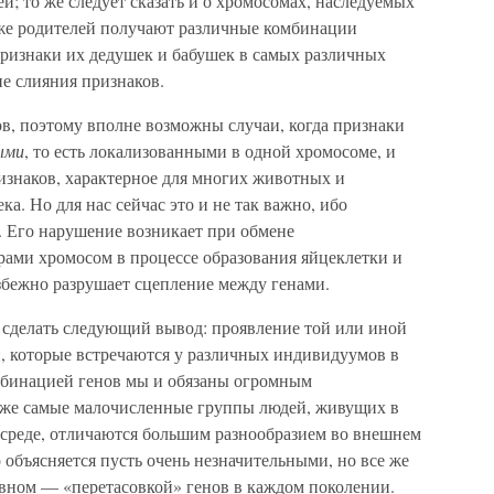
ей; то же следует сказать и о хромосомах, наследуемых
х же родителей получают различные комбинации
признаки их дедушек и бабушек в самых различных
ие слияния признаков.
в, поэтому вполне возможны случаи, когда признаки
ыми
, то есть локализованными в одной хромосоме, и
изнаков, характерное для многих животных и
ека. Но для нас сейчас это и не так важно, ибо
. Его нарушение возникает при обмене
ами хромосом в процессе образования яйцеклетки и
збежно разрушает сцепление между генами.
 сделать следующий вывод: проявление той или иной
и, которые встречаются у различных индивидуумов в
мбинацией генов мы и обязаны огромным
аже самые малочисленные группы людей, живущих в
среде, отличаются большим разнообразием во внешнем
 объясняется пусть очень незначительными, но все же
овном — «перетасовкой» генов в каждом поколении.