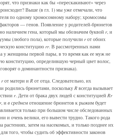
орят, что признаки как бы «перескакивают» через
роисходит? Выше (в гл. 1) мы уже отмечали, что
ителя по одному хромосомному набору; хромосомы
факторов — генов. Появление у родителей-брюнетов
но наличием гена, который мы обозначим буквой
r
, и
уумы (любого пола), которые получили
r
от обоих
ическую конституцию
rr
. В рассмотренных нами
а у женщины первой пары, в то время как ее муж не
кую конституцию, определившую черный цвет волос,
 говорят о доминантности признака).
л
r
от матери и
R
от отца. Следовательно, их
ни родились брюнетами, поскольку
R
всегда вызывает
тствии
r
. Дети от брака двух людей с конституцией
Rr
r
, и
в среднем
отношение брюнетов к рыжим будет
анавливается только при большом числе обследованных
они и очень велики, его вывести трудно. Такого рода
 растениях, затем на насекомых, и только позднее их
 для того, чтобы судить об эффективности законов