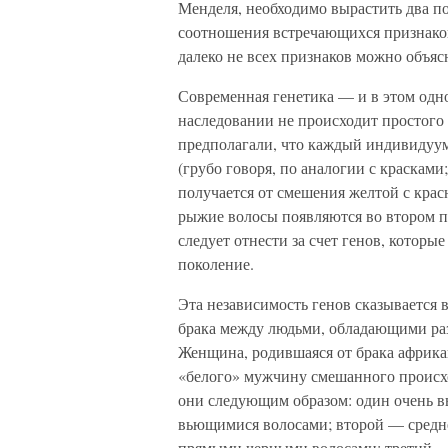
Менделя, необходимо вырастить два п
соотношения встречающихся признако
далеко не всех признаков можно объясн
Современная генетика — и в этом одно
наследовании не происходит простого
предполагали, что каждый индивидуум
(грубо говоря, по аналогии с красками
получается от смешения желтой с крас
рыжие волосы появляются во втором п
следует отнести за счет генов, которы
поколение.
Эта независимость генов сказывается 
брака между людьми, обладающими раз
Женщина, родившаяся от брака африка
«белого» мужчину смешанного происхо
они следующим образом: один очень вы
вьющимися волосами; второй — среднег
прямыми черными волосами; третий — т