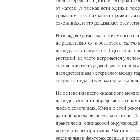
свою очередь от одного из его родител
от матери. А так как дети одних и те
хромосом, то у них могут проявиться 
сочетаниях, и это доказывает отсутств
Но каждая хромосома несет много гено
не расщепляются, а остаются
сцепленн
наследуются совместно. Сцепление пр
растений, не часто встречается у челов
сцепление очень редко бывает полным
наследственным материалом между пар
сперматозоида: обмен материалом неи
На основании всего сказанного можно
наследственности определяется генам
любых сочетаниях. Именно этой реко
разнообразием человеческих типов. Д
практически одинаковой окружающей 
виде и других признаках. Частично это
различиями в факторах среды, а в осн