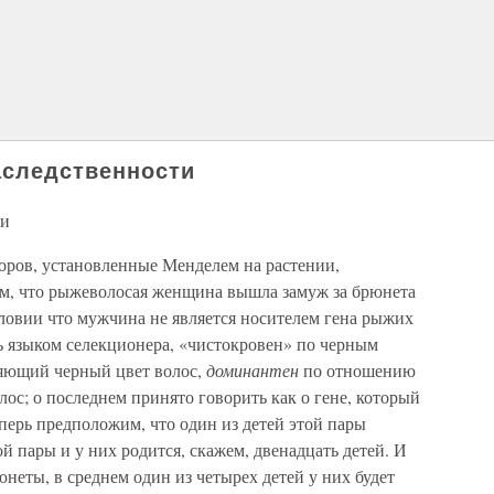
аследственности
ти
оров, установленные Менделем на растении,
м, что рыжеволосая женщина вышла замуж за брюнета
словии что мужчина не является носителем гена рыжих
ь языком селекционера, «чистокровен» по черным
ляющий черный цвет волос,
доминантен
по отношению
ос; о последнем принято говорить как о гене, который
перь предположим, что один из детей этой пары
й пары и у них родится, скажем, двенадцать детей. И
юнеты, в среднем один из четырех детей у них будет