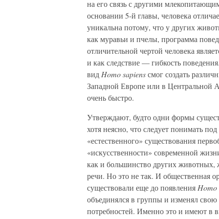
на его связь с другими млекопитающим
основании 5-й главы, человека отлича
уникальна потому, что у других живо
как муравьи и пчелы, программа повед
отличительной чертой человека являет
и как следствие — гибкость поведения
вид
Homo sapiens
смог создать различн
Западной Европе или в Центральной А
очень быстро.
Утверждают, будто одни формы существ
хотя неясно, что следует понимать по
«естественного» существования перво
«искусственности» современной жизни
как и большинство других животных, 
речи. Но это не так. И общественная ор
существовали еще до появления
Homo 
объединялся в группы и изменял свою
потребностей. Именно это и имеют в ви