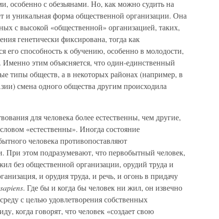
и, особенно с обезьянами. Но, как можно судить на
ет и уникальная форма общественной организации. Она
тных с высокой «общественной» организацией, таких,
ения генетически фиксирована, тогда как
ся его способность к обучению, особенно в молодости,
. Именно этим объясняется, что один-единственный
ые типы обществ, а в некоторых районах (например, в
зии) смена одного общества другим происходила
ования для человека более естественны, чем другие,
д словом «естественны». Иногда состояние
бытного человека противопоставляют
. При этом подразумевают, что первобытный человек,
жил без общественной организации, орудий труда и
ганизация, и орудия труда, и речь, и огонь в придачу
sapiens
. Где бы и когда бы человек ни жил, он извечно
 среду с целью удовлетворения собственных
ду, когда говорят, что человек «создает свою