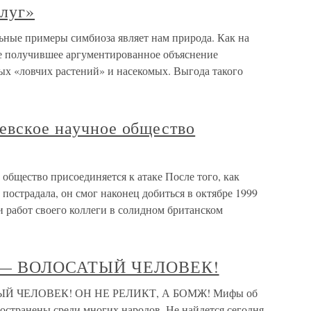
луг»
ные примеры симбиоза являет нам природа. Как на
не получившее аргументированное объяснение
ых «ловчих растений» и насекомых. Выгода такого
евское научное общество
 общество присоединяется к атаке После того, как
пострадала, он смог наконец добиться в октябре 1999
 работ своего коллеги в солидном британском
— ВОЛОСАТЫЙ ЧЕЛОВЕК!
 ЧЕЛОВЕК! ОН НЕ РЕЛИКТ, А БОМЖ! Мифы об
ространены среди многих народов. Не найдется сегодня