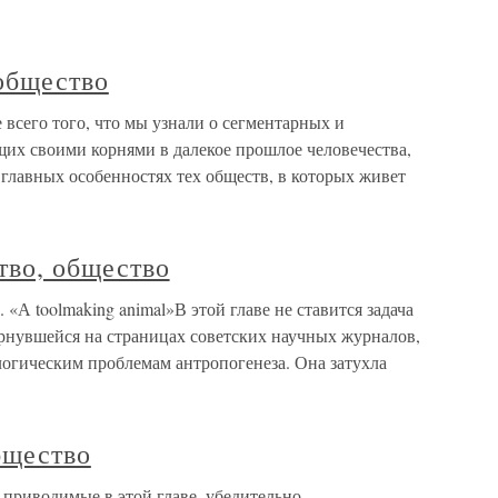
общество
 всего того, что мы узнали о сегментарных и
их своими корнями в далекое прошлое человечества,
о главных особенностях тех обществ, в которых живет
тво, общество
. «А toolmaking animal»В этой главе не ставится задача
ернувшейся на страницах советских научных журналов,
логическим проблемам антропогенеза. Она затухла
бщество
 приводимые в этой главе, убедительно