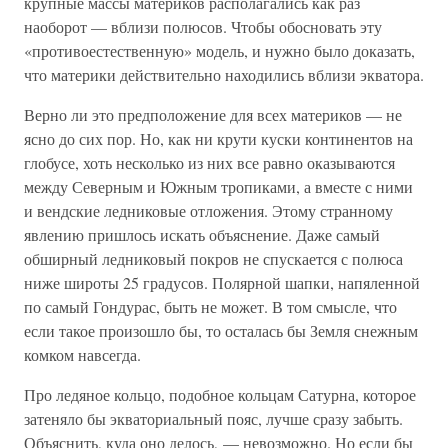
крупные массы материков располагались как раз
наоборот — вблизи полюсов. Чтобы обосновать эту
«противоестественную» модель, и нужно было доказать,
что материки действительно находились вблизи экватора.
Верно ли это предположение для всех материков — не
ясно до сих пор. Но, как ни крути куски континентов на
глобусе, хоть несколько из них все равно оказываются
между Северным и Южным тропиками, а вместе с ними
и вендские ледниковые отложения. Этому странному
явлению пришлось искать объяснение. Даже самый
обширный ледниковый покров не спускается с полюса
ниже широты 25 градусов. Полярной шапки, напяленной
по самый Гондурас, быть не может. В том смысле, что
если такое произошло бы, то осталась бы Земля снежным
комком навсегда.
Про ледяное кольцо, подобное кольцам Сатурна, которое
затеняло бы экваториальный пояс, лучше сразу забыть.
Объяснить, куда оно делось, — невозможно. Но если бы