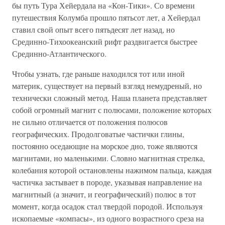
бы путь Тура Хейердала на «Кон-Тики». Со времени
путешествия Колумба прошло пятьсот лет, а Хейердал
ставил свой опыт всего пятьдесят лет назад, но
Срединно-Тихоокеанский рифт раздвигается быстрее
Срединно-Атлантического.
Чтобы узнать, где раньше находился тот или иной
материк, существует на первый взгляд немудреный, но
технически сложный метод. Наша планета представляет
собой огромный магнит с полюсами, положение которых
не сильно отличается от положения полюсов
географических. Продолговатые частички глины,
постоянно оседающие на морское дно, тоже являются
магнитами, но маленькими. Словно магнитная стрелка,
колебания которой остановлены нажимом пальца, каждая
частичка застывает в породе, указывая направление на
магнитный (а значит, и географический) полюс в тот
момент, когда осадок стал твердой породой. Используя
ископаемые «компасы», из одного возрастного среза на