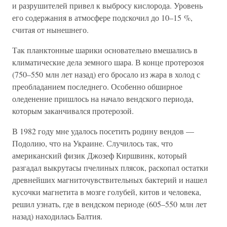
и разрушителей привел к выбросу кислорода. Уровень
его содержания в атмосфере подскочил до 10–15 %,
считая от нынешнего.
Так планктонные шарики основательно вмешались в
климатические дела земного шара. В конце протерозоя
(750–550 млн лет назад) его бросало из жара в холод с
преобладанием последнего. Особенно обширное
оледенение пришлось на начало вендского периода,
которым заканчивался протерозой.
В 1982 году мне удалось посетить родину вендов —
Подолию, что на Украине. Случилось так, что
американский физик Джозеф Киршвинк, который
разгадал выкрутасы пчелиных плясок, раскопал остатки
древнейших магниточувствительных бактерий и нашел
кусочки магнетита в мозге голубей, китов и человека,
решил узнать, где в вендском периоде (605–550 млн лет
назад) находилась Балтия.