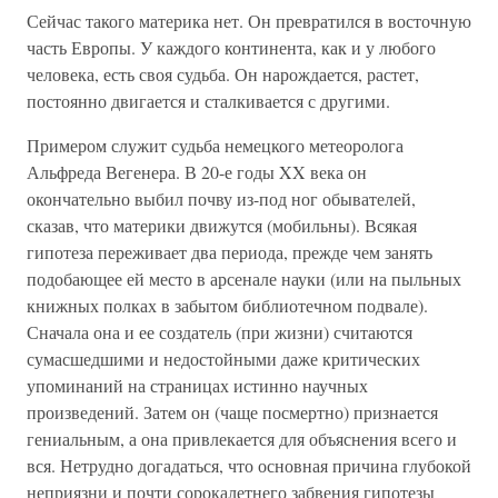
Сейчас такого материка нет. Он превратился в восточную
часть Европы. У каждого континента, как и у любого
человека, есть своя судьба. Он нарождается, растет,
постоянно двигается и сталкивается с другими.
Примером служит судьба немецкого метеоролога
Альфреда Вегенера. В 20-е годы XX века он
окончательно выбил почву из-под ног обывателей,
сказав, что материки движутся (мобильны). Всякая
гипотеза переживает два периода, прежде чем занять
подобающее ей место в арсенале науки (или на пыльных
книжных полках в забытом библиотечном подвале).
Сначала она и ее создатель (при жизни) считаются
сумасшедшими и недостойными даже критических
упоминаний на страницах истинно научных
произведений. Затем он (чаще посмертно) признается
гениальным, а она привлекается для объяснения всего и
вся. Нетрудно догадаться, что основная причина глубокой
неприязни и почти сорокалетнего забвения гипотезы