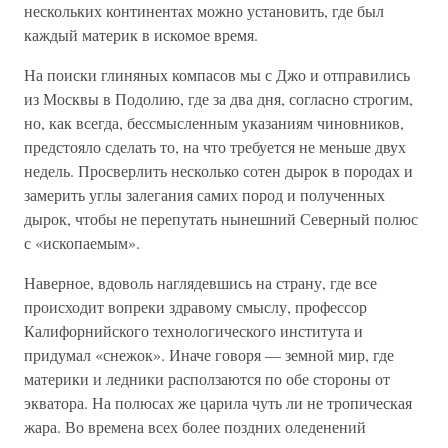
нескольких континентах можно установить, где был
каждый материк в искомое время.
На поиски глиняных компасов мы с Джо и отправились
из Москвы в Подолию, где за два дня, согласно строгим,
но, как всегда, бессмысленным указаниям чиновников,
предстояло сделать то, на что требуется не меньше двух
недель. Просверлить несколько сотен дырок в породах и
замерить углы залегания самих пород и полученных
дырок, чтобы не перепутать нынешний Северный полюс
с «ископаемым».
Наверное, вдоволь наглядевшись на страну, где все
происходит вопреки здравому смыслу, профессор
Калифорнийского технологического института и
придумал «снежок». Иначе говоря — земной мир, где
материки и ледники расползаются по обе стороны от
экватора. На полюсах же царила чуть ли не тропическая
жара. Во времена всех более поздних оледенений