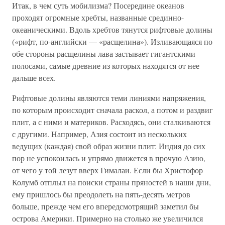
Итак, в чем суть мобилизма? Посередине океанов
проходят огромные хребты, названные срединно-
океаническими. Вдоль хребтов тянутся рифтовые долины
(«рифт, по-английски — «расщелина»). Изливающаяся по
обе стороны расщелины лава застывает гигантскими
полосами, самые древние из которых находятся от нее
дальше всех.
Рифтовые долины являются теми линиями напряжения,
по которым происходит сначала раскол, а потом и раздвиг
плит, а с ними и материков. Расходясь, они сталкиваются
с другими. Например, Азия состоит из нескольких
ведущих (каждая) свой образ жизни плит: Индия до сих
пор не успокоилась и упрямо движется в прочую Азию,
от чего у той лезут вверх Гималаи. Если бы Христофор
Колумб отплыл на поиски страны пряностей в наши дни,
ему пришлось бы преодолеть на пять-десять метров
больше, прежде чем его впередсмотрящий заметил бы
острова Америки. Примерно на столько же увеличился