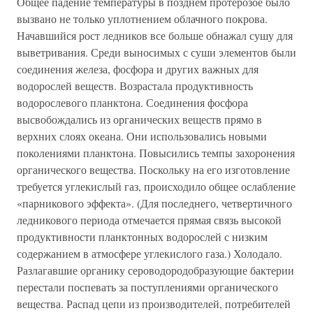
Общее падение температуры в позднем протерозое было
вызвано не только уплотнением облачного покрова.
Начавшийся рост ледников все больше обнажал сушу для
выветривания. Среди выносимых с суши элементов были
соединения железа, фосфора и других важных для
водорослей веществ. Возрастала продуктивность
водорослевого планктона. Соединения фосфора
высвобождались из органических веществ прямо в
верхних слоях океана. Они использовались новыми
поколениями планктона. Повысились темпы захоронения
органического вещества. Поскольку на его изготовление
требуется углекислый газ, происходило общее ослабление
«парникового эффекта». (Для последнего, четвертичного
ледникового периода отмечается прямая связь высокой
продуктивности планктонных водорослей с низким
содержанием в атмосфере углекислого газа.) Холодало.
Разлагавшие органику сероводородобразующие бактерии
перестали поспевать за поступлениями органического
вещества. Распад цепи из производителей, потребителей