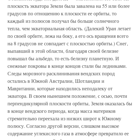
плоскость экватора Земли была завалена на 55 или более
градусов по отношению к плоскости ее орбиты, то
каждый из полюсов получал бы больше солнечного
тепла, чем экваториальная область. (Далекий Уран летает
по своей орбите, лежа на боку, а его ось вращения всего
на 8 градусов не совпадает с плоскостью орбиты.) Снег,
выпавший в этой области, благодаря своей белизне
повышал бы альбедо, то есть белизну планетную. И
снежные покровы в конце концов стали бы ледниками.
Следы морозного расклинивания вендских пород
остались в Южной Австралии, Шотландии и
Мавритании, которые находились неподалеку от
экватора. В своем нынешнем положение, с осью, почти
перпендикулярной плоскости орбиты, Земля оказалась бы
в конце вендского периода, когда масса материков
стремительно переехала из низких широт к Южному
полюсу. Согласно другой версии, слишком высокое
содержание углекислого газа в атмосфере превратило ее