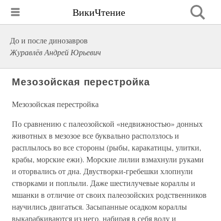
ВикиЧтение
До и после динозавров
Журавлёв Андрей Юрьевич
Мезозойская перестройка
Мезозойская перестройка
По сравнению с палеозойской «недвижностью» донных
животных в мезозое все буквально расползлось и
расплылось во все стороны (рыбы, каракатицы, улитки,
крабы, морские ежи). Морские лилии взмахнули руками
и оторвались от дна. Двустворки-гребешки хлопнули
створками и поплыли. Даже шестилучевые кораллы и
мшанки в отличие от своих палеозойских родственников
научились двигаться. Засыпанные осадком кораллы
выкарабкиваются из него, набирая в себя воду и