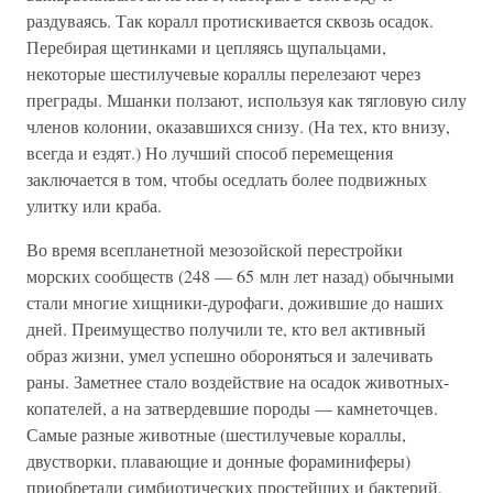
раздуваясь. Так коралл протискивается сквозь осадок.
Перебирая щетинками и цепляясь щупальцами,
некоторые шестилучевые кораллы перелезают через
преграды. Мшанки ползают, используя как тягловую силу
членов колонии, оказавшихся снизу. (На тех, кто внизу,
всегда и ездят.) Но лучший способ перемещения
заключается в том, чтобы оседлать более подвижных
улитку или краба.
Во время всепланетной мезозойской перестройки
морских сообществ (248 — 65 млн лет назад) обычными
стали многие хищники-дурофаги, дожившие до наших
дней. Преимущество получили те, кто вел активный
образ жизни, умел успешно обороняться и залечивать
раны. Заметнее стало воздействие на осадок животных-
копателей, а на затвердевшие породы — камнеточцев.
Самые разные животные (шестилучевые кораллы,
двустворки, плавающие и донные фораминиферы)
приобретали симбиотических простейших и бактерий,