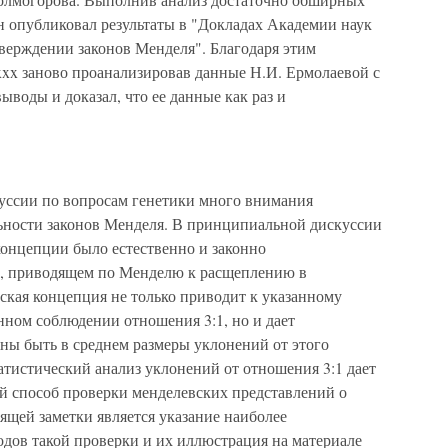
 опубликовал результаты в "Докладах Академии наук
верждении законов Менделя". Благодаря этим
xxx заново проанализировав данные Н.И. Ермолаевой с
выводы и доказал, что ее данные как раз и
уссии по вопросам генетики много внимания
льности законов Менделя. В принципиальной дискуссии
концепции было естественно и законно
е, приводящем по Менделю к расщеплению в
вская концепция не только приводит к указанному
ном соблюдении отношения 3:1, но и дает
ны быть в среднем размеры уклонений от этого
татистический анализ уклонений от отношения 3:1 дает
 способ проверки менделевских представлений о
ящей заметки является указание наиболее
одов такой проверки и их иллюстрация на материале