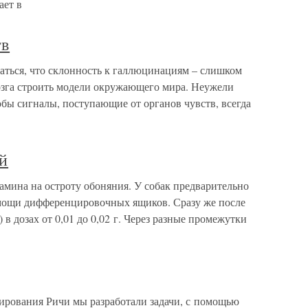
ает в
тв
аться, что склонность к галлюцинациям – слишком
мозга строить модели окружающего мира. Неужели
тобы сигналы, поступающие от органов чувств, всегда
й
амина на остроту обоняния. У собак предварительно
омощи дифференцировочных ящиков. Сразу же после
 в дозах от 0,01 до 0,02 г. Через разные промежутки
нирования Ричи мы разработали задачи, с помощью