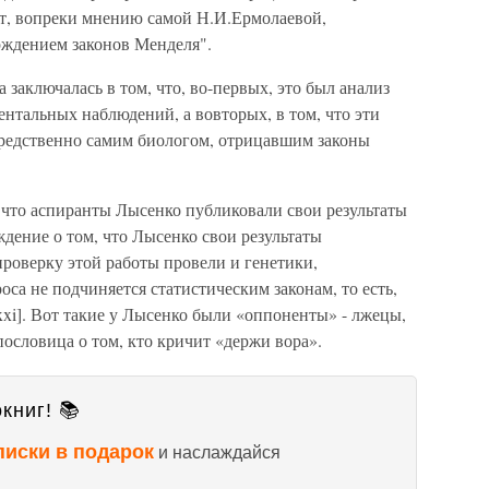
т, вопреки мнению самой Н.И.Ермолаевой,
рждением законов Менделя".
заключалась в том, что, во-первых, это был анализ
нтальных наблюдений, а вовторых, в том, что эти
едственно самим биологом, отрицавшим законы
 что аспиранты Лысенко публиковали свои результаты
ждение о том, что Лысенко свои результаты
проверку этой работы провели и генетики,
оса не подчиняется статистическим законам, то есть,
xxi]. Вот такие у Лысенко были «оппоненты» - лжецы,
пословица о том, кто кричит «держи вора».
книг! 📚
писки в подарок
и наслаждайся