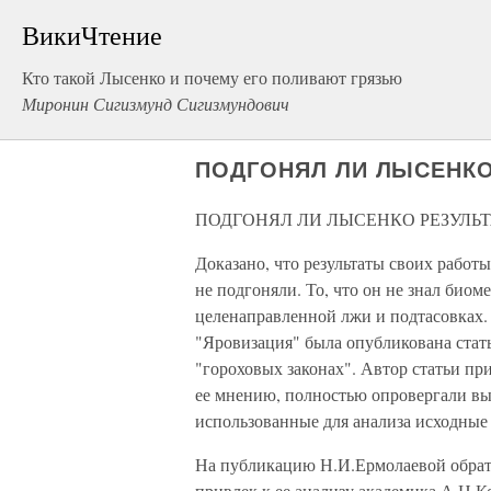
ВикиЧтение
Кто такой Лысенко и почему его поливают грязью
Миронин Сигизмунд Сигизмундович
ПОДГОНЯЛ ЛИ ЛЫСЕНКО
ПОДГОНЯЛ ЛИ ЛЫСЕНКО РЕЗУЛЬ
Доказано, что результаты своих работ
не подгоняли. То, что он не знал биом
целенаправленной лжи и подтасовках. 
"Яровизация" была опубликована стат
"гороховых законах". Автор статьи пр
ее мнению, полностью опровергали вы
использованные для анализа исходные 
На публикацию Н.И.Ермолаевой обрат
привлек к ее анализу академика А.Н.