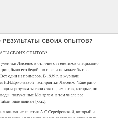
 РЕЗУЛЬТАТЫ СВОИХ ОПЫТОВ?
ТАТЫ СВОИХ ОПЫТОВ?
ы ученики Лысенко в отличие от генетиков специально
етрии, было его бедой, но и речи не может быть о
Вот один из примеров. В 1939 г. в журнале
ья Н.И.Ермолаевой - аспирантки Лысенко "Еще раз о
иводила результаты своих экспериментов, которые, по
воды, полученные Менделем, в том числе все
табличные данные [xxix].
ил внимание генетик А.С.Серебровский, который и
Колмогорова. Выполнив анализ достаточно обширных