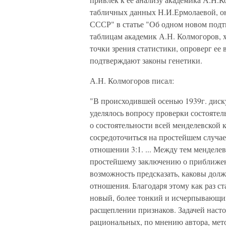
табличных данных Н.И.Ермолаевой, он
СССР" в статье "Об одном новом подт
таблицам академик А.Н. Колмогоров, 
точки зрения статистики, опроверг ее 
подтверждают законы генетики.
А.Н. Колмогоров писал:
"В происходившей осенью 1939г. диск
уделялось вопросу проверки состояте
о состоятельности всей менделевской 
сосредоточиться на простейшем случа
отношении 3:1. ... Между тем менделе
простейшему заключению о приближен
возможность предсказать, каковы долж
отношения. Благодаря этому как раз с
новый, более тонкий и исчерпывающий
расщеплении признаков. Задачей насто
рациональных, по мнению автора, мет